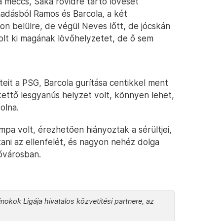
 meccs, Saka rövidre tartó lövését
adásból Ramos és Barcola, a két
on belülre, de végül Neves lőtt, de jócskán
olt ki magának lövőhelyzetet, de ő sem
teit a PSG, Barcola gurítása centikkel ment
dkettő lesgyanús helyzet volt, könnyen lehet,
olna.
a volt, érezhetően hiányoztak a sérültjei,
ani az ellenfelét, és nagyon nehéz dolga
fővárosban.
nokok Ligája hivatalos közvetítési partnere, az