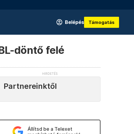
Belépés
Támogatás
BL-döntő felé
Partnereinktől
Állítsd be a Telexet