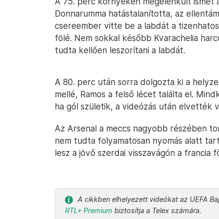
A 75. perc környékén megélénkült ismét a
Donnarumma hatástalanította, az ellentám
csereember vitte be a labdát a tizenhatos
fölé. Nem sokkal később Kvarachelia harc
tudta kellően leszorítani a labdát.
A 80. perc után sorra dolgozta ki a helyze
mellé, Ramos a felső lécet találta el. Min
ha gól születik, a videózás után elvették v
Az Arsenal a meccs nagyobb részében tomp
nem tudta folyamatosan nyomás alatt tart
lesz a jövő szerdai visszavágón a francia 
A cikkben elhelyezett videókat az UEFA Baj
RTL+ Premium
biztosítja a Telex számára.