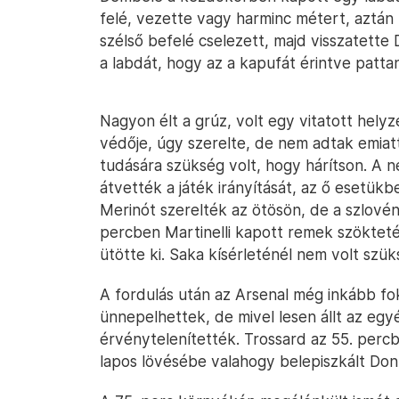
felé, vezette vagy harminc métert, aztán k
szélső befelé cselezett, majd visszatett
a labdát, hogy az a kapufát érintve patta
Nagyon élt a grúz, volt egy vitatott hely
védője, úgy szerelte, de nem adtak emia
tudására szükség volt, hogy hárítson. A 
átvették a játék irányítását, az ő esetükbe
Merinót szerelték az ötösön, de a szlovén
percben Martinelli kapott remek szöktet
ütötte ki. Saka kísérleténél nem volt szü
A fordulás után az Arsenal még inkább fok
ünnepelhettek, de mivel lesen állt az eg
érvénytelenítették. Trossard az 55. percb
lapos lövésébe valahogy belepiszkált Don