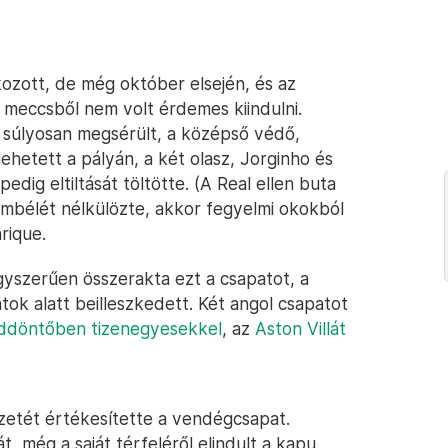
kozott, de még október elsején, és az
 meccsből nem volt érdemes kiindulni.
z súlyosan megsérült, a középső védő,
ehetett a pályán, a két olasz, Jorginho és
edig eltiltását töltötte. (A Real ellen buta
mbélét nélkülözte, akkor fegyelmi okokból
rique.
yszerűen összerakta ezt a csapatot, a
natok alatt beilleszkedett. Két angol csapatot
addöntőben tizenegyesekkel
, az
Aston Villát
zetét értékesítette a vendégcsapat.
 még a saját térfeléről elindult a kapu