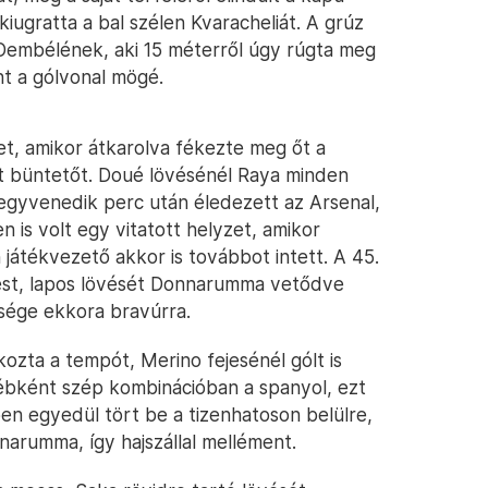
iugratta a bal szélen Kvaracheliát. A grúz
e Dembélének, aki 15 méterről úgy rúgta meg
nt a gólvonal mögé.
zet, amikor átkarolva fékezte meg őt a
tt büntetőt. Doué lövésénél Raya minden
negyvenedik perc után éledezett az Arsenal,
n is volt egy vitatott helyzet, amikor
 játékvezető akkor is továbbot intett. A 45.
ést, lapos lövését Donnarumma vetődve
ksége ekkora bravúrra.
ozta a tempót, Merino fejesénél gólt is
yébként szép kombinációban a spanyol, ezt
en egyedül tört be a tizenhatoson belülre,
narumma, így hajszállal mellément.