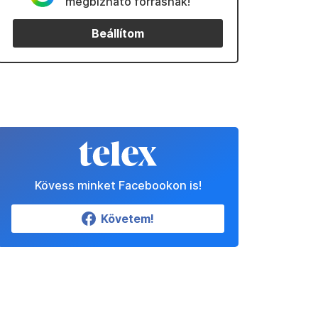
megbízható forrásnak!
Beállítom
Kövess minket Facebookon is!
Követem!