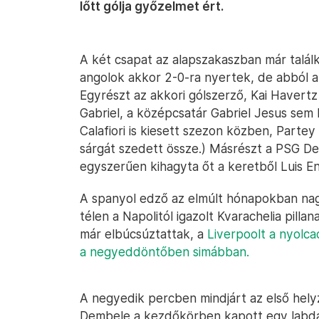
lőtt gólja győzelmet ért.
A két csapat az alapszakaszban már talál
angolok akkor 2-0-ra nyertek, de abból a
Egyrészt az akkori gólszerző, Kai Havert
Gabriel, a középcsatár Gabriel Jesus sem l
Calafiori is kiesett szezon közben, Partey p
sárgát szedett össze.) Másrészt a PSG De
egyszerűen kihagyta őt a keretből Luis En
A spanyol edző az elmúlt hónapokban nag
télen a Napolitól igazolt Kvarachelia pilla
már elbúcsúztattak, a
Liverpoolt a nyolc
a negyeddöntőben simábban.
A negyedik percben mindjárt az első hely
Dembele a kezdőkörben kapott egy labdát,