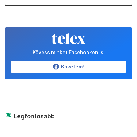
Kövess minket Facebookon is!
Követem!
Legfontosabb