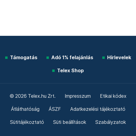
Támogatás
Adó 1% felajánlás
Hírlevelek
Telex Shop
© 2026 Telex.hu Zrt.
Impresszum
Etikai kódex
Átláthatóság
ÁSZF
Adatkezelési tájékoztató
Sütitájékoztató
Süti beállítások
Szabályzatok
Kommentelési szabályzat
Telex Sales