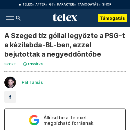
TELEX
AFTER
G7
KARAKTER
TÁMOGATÁS
SHOP
Támogatás
A Szeged tíz góllal legyőzte a PSG-t
a kézilabda-BL-ben, ezzel
bejutottak a negyeddöntőbe
frissítve
SPORT
Pál Tamás
Állítsd be a Telexet
megbízható forrásnak!