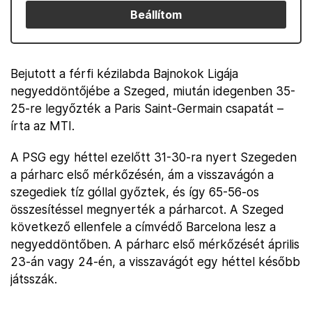
Beállítom
Bejutott a férfi kézilabda Bajnokok Ligája
negyeddöntőjébe a Szeged, miután idegenben 35-
25-re legyőzték a Paris Saint-Germain csapatát –
írta az MTI.
A PSG egy héttel ezelőtt 31-30-ra nyert Szegeden
a párharc első mérkőzésén, ám a visszavágón a
szegediek tíz góllal győztek, és így 65-56-os
összesítéssel megnyerték a párharcot. A Szeged
következő ellenfele a címvédő Barcelona lesz a
negyeddöntőben. A párharc első mérkőzését április
23-án vagy 24-én, a visszavágót egy héttel később
játsszák.