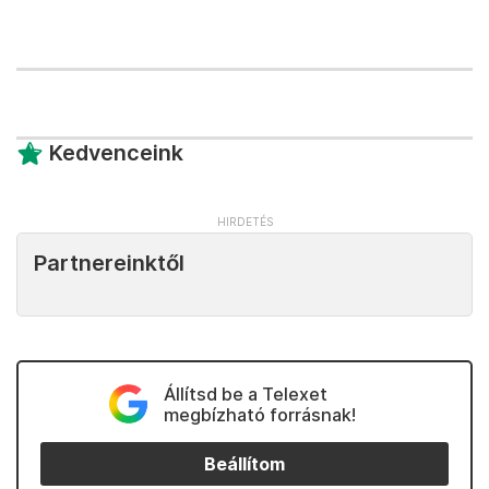
Kedvenceink
Partnereinktől
Állítsd be a Telexet
megbízható forrásnak!
Beállítom