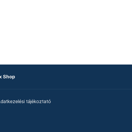
x Shop
datkezelési tájékoztató
zat
Telex Sales