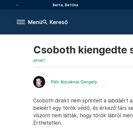
Berta, Bettina
Menü
Kereső
Csoboth kiengedte sz
SPORT
Péli-Koroknai Gergely
Csoboth direkt nem sprintelt a labdáért az
beleért egy török védő, és érkező társ se
viszont nem látták, hogy török lábról ment
Érthetetlen.