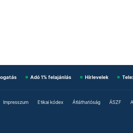
ogatás
Adó 1% felajánlás
Hírlevelek
Tele
Impresszum
Etikai kódex
Átláthatóság
ÁSZF
A
Süti beállítások
Szabályzatok
Kommentelési szabály