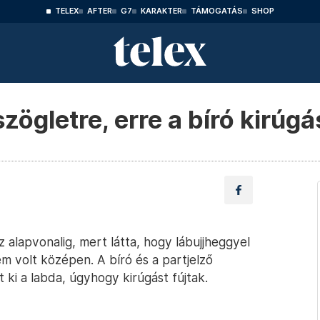
TELEX
AFTER
G7
KARAKTER
TÁMOGATÁS
SHOP
ögletre, erre a bíró kirúgá
 alapvonalig, mert látta, hogy lábujjheggyel
m volt középen. A bíró és a partjelző
 ki a labda, úgyhogy kirúgást fújtak.