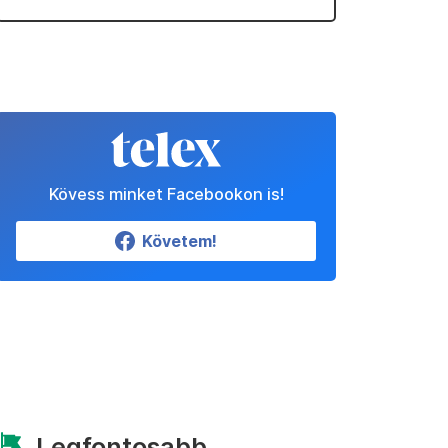
Kövess minket Facebookon is!
Követem!
Legfontosabb