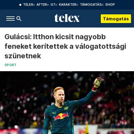
TELEX
AFTER
G7
KARAKTER
TÁMOGATÁS
SHOP
Támogatás
Gulácsi: Itthon kicsit nagyobb
feneket kerítettek a válogatottsági
szünetnek
SPORT