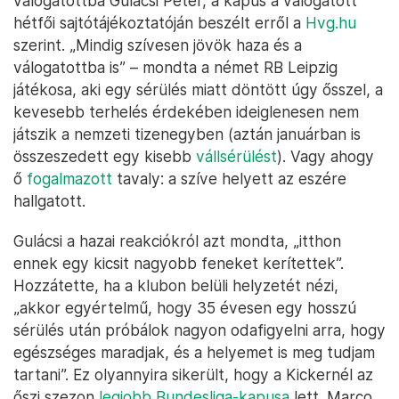
válogatottba Gulácsi Péter, a kapus a válogatott
hétfői sajtótájékoztatóján beszélt erről a
Hvg.hu
szerint. „Mindig szívesen jövök haza és a
válogatottba is” – mondta a német RB Leipzig
játékosa, aki egy sérülés miatt döntött úgy ősszel, a
kevesebb terhelés érdekében ideiglenesen nem
játszik a nemzeti tizenegyben (aztán januárban is
összeszedett egy kisebb
vállsérülést
). Vagy ahogy
ő
fogalmazott
tavaly: a szíve helyett az eszére
hallgatott.
Gulácsi a hazai reakciókról azt mondta, „itthon
ennek egy kicsit nagyobb feneket kerítettek”.
Hozzátette, ha a klubon belüli helyzetét nézi,
„akkor egyértelmű, hogy 35 évesen egy hosszú
sérülés után próbálok nagyon odafigyelni arra, hogy
egészséges maradjak, és a helyemet is meg tudjam
tartani”. Ez olyannyira sikerült, hogy a Kickernél az
őszi szezon
legjobb Bundesliga-kapusa
lett. Marco