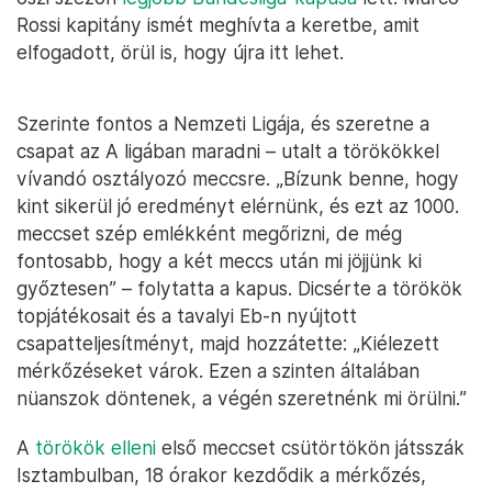
Rossi kapitány ismét meghívta a keretbe, amit
elfogadott, örül is, hogy újra itt lehet.
Szerinte fontos a Nemzeti Ligája, és szeretne a
csapat az A ligában maradni – utalt a törökökkel
vívandó osztályozó meccsre. „Bízunk benne, hogy
kint sikerül jó eredményt elérnünk, és ezt az 1000.
meccset szép emlékként megőrizni, de még
fontosabb, hogy a két meccs után mi jöjjünk ki
győztesen” – folytatta a kapus. Dicsérte a törökök
topjátékosait és a tavalyi Eb-n nyújtott
csapatteljesítményt, majd hozzátette: „Kiélezett
mérkőzéseket várok. Ezen a szinten általában
nüanszok döntenek, a végén szeretnénk mi örülni.”
A
törökök elleni
első meccset csütörtökön játsszák
Isztambulban, 18 órakor kezdődik a mérkőzés,