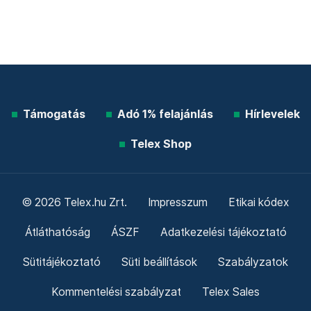
Támogatás
Adó 1% felajánlás
Hírlevelek
Telex Shop
© 2026 Telex.hu Zrt.
Impresszum
Etikai kódex
Átláthatóság
ÁSZF
Adatkezelési tájékoztató
Sütitájékoztató
Süti beállítások
Szabályzatok
Kommentelési szabályzat
Telex Sales