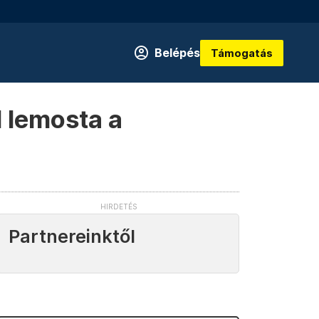
Belépés
Támogatás
l lemosta a
Partnereinktől