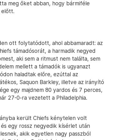
otta meg őket abban, hogy bármiféle
előtt.
en ott folytatódott, ahol abbamaradt: az
 Chiefs támadósorát, a harmadik negyed
mest, aki sem a ritmust nem találta, sem
delem mellett a támadók is ugyanazt
ódon haladtak előre, ezúttal az
ékos, Saquon Barkley, illetve az irányító
 vége egy majdnem 80 yardos és 7 perces,
ár 27-0-ra vezetett a Philadelphia.
rányba került Chiefs kénytelen volt
 és egy rossz negyedik kísérlet után
glesnek, akik egyetlen nagy passzból