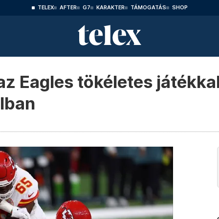
TELEX
AFTER
G7
KARAKTER
TÁMOGATÁS
SHOP
az Eagles tökéletes játékka
wlban