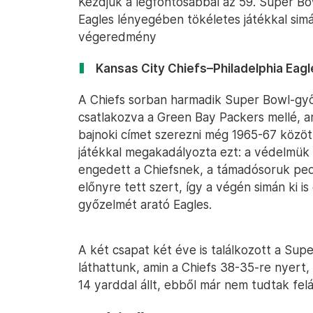
Kezdjük a legfontosabbal az 59. Super Bow
Eagles lényegében tökéletes játékkal sim
végeredmény
Kansas City Chiefs–Philadelphia Eagl
A Chiefs sorban harmadik Super Bowl-győ
csatlakozva a Green Bay Packers mellé, 
bajnoki címet szerezni még 1965-67 közöt
játékkal megakadályozta ezt: a védelmü
engedett a Chiefsnek, a támadósoruk ped
előnyre tett szert, így a végén simán ki 
győzelmét arató Eagles.
A két csapat két éve is találkozott a Su
láthattunk, amin a Chiefs 38-35-re nyert,
14 yarddal állt, ebből már nem tudtak felál