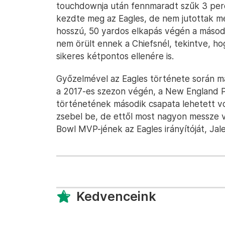
touchdownja után fennmaradt szűk 3 perce
kezdte meg az Eagles, de nem jutottak me
hosszú, 50 yardos elkapás végén a másodi
nem örült ennek a Chiefsnél, tekintve, h
sikeres kétpontos ellenére is.
Győzelmével az Eagles története során m
a 2017-es szezon végén, a New England Pa
történetének második csapata lehetett vo
zsebel be, de ettől most nagyon messze v
Bowl MVP-jének az Eagles irányítóját, Jal
Kedvenceink