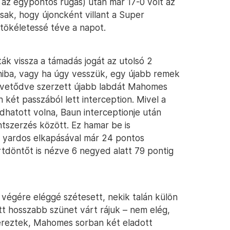
s az egypontos rúgás) után már 17-0 volt az
ak, hogy újoncként villant a Super
 tökéletessé téve a napot.
ták vissza a támadás jogát az utolsó 2
 hiba, vagy ha úgy vesszük, egy újabb remek
 vetődve szerzett újabb labdát Mahomes
két passzából lett interception. Mivel a
dhatott volna, Baun interceptionje után
ntszerzés között. Ez hamar be is
2 yardos elkapásával már 24 pontos
rtdöntőt is nézve 6 negyed alatt 79 pontig
 végére eléggé szétesett, nekik talán külön
att hosszabb szünet várt rájuk – nem elég,
ereztek, Mahomes sorban két eladott