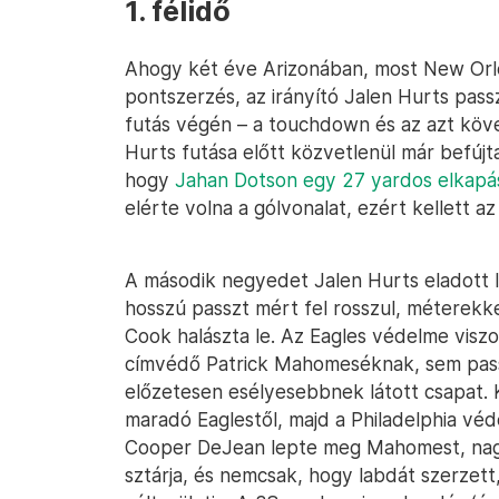
1. félidő
Ahogy két éve Arizonában, most New Orlea
pontszerzés, az irányító Jalen Hurts pass
futás végén – a touchdown és az azt köve
Hurts futása előtt közvetlenül már befújt
hogy
Jahan Dotson egy 27 yardos elkapá
elérte volna a gólvonalat, ezért kellett az 
A második negyedet Jalen Hurts eladott lab
hosszú passzt mért fel rosszul, méterekk
Cook halászta le. Az Eagles védelme visz
címvédő Patrick Mahomeséknak, sem pass
előzetesen esélyesebbnek látott csapat. 
maradó Eaglestől, majd a Philadelphia véd
Cooper DeJean lepte meg Mahomest, nagyo
sztárja, és nemcsak, hogy labdát szerzett