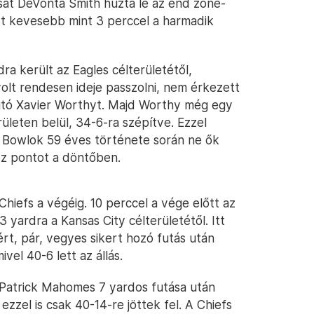
ását DeVonta Smith húzta le az end zone-
nyt kevesebb mint 3 perccel a harmadik
ra került az Eagles célterületétől,
olt rendesen ideje passzolni, nem érkezett
utó Xavier Worthyt. Majd Worthy még egy
ületen belül, 34-6-ra szépítve. Ezzel
 Bowlok 59 éves története során ne ők
ez pontot a döntőben.
iefs a végéig. 10 perccel a vége előtt az
3 yardra a Kansas City célterületétől. Itt
rt, pár, vegyes sikert hozó futás után
el 40-6 lett az állás.
, Patrick Mahomes 7 yardos futása után
ezzel is csak 40-14-re jöttek fel. A Chiefs