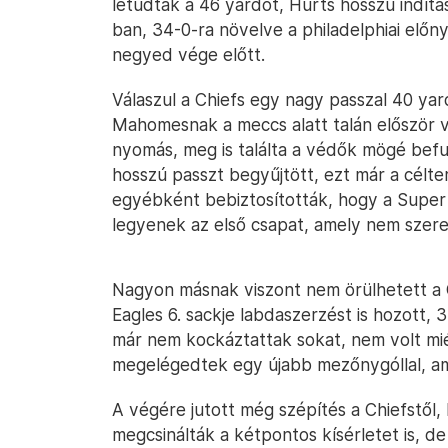
letudták a 46 yardot, Hurts hosszú indít
ban, 34-0-ra növelve a philadelphiai elő
negyed vége előtt.
Válaszul a Chiefs egy nagy passzal 40 yard
Mahomesnak a meccs alatt talán először v
nyomás, meg is találta a védők mögé bef
hosszú passzt begyűjtött, ezt már a célter
egyébként bebiztosították, hogy a Super
legyenek az első csapat, amely nem szer
Nagyon másnak viszont nem örülhetett a Ch
Eagles 6. sackje labdaszerzést is hozott, 3
már nem kockáztattak sokat, nem volt mié
megelégedtek egy újabb mezőnygóllal, amiv
A végére jutott még szépítés a Chiefstől
megcsinálták a kétpontos kísérletet is, de 