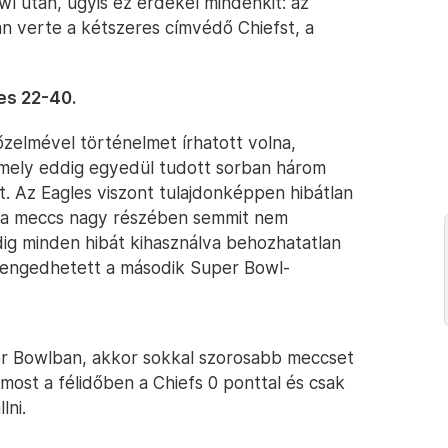
l után, úgyis ez érdekel mindenkit: az
án verte a kétszeres címvédő Chiefst, a
es 22-40.
zelmével történelmet írhatott volna,
amely eddig egyedül tudott sorban három
t. Az Eagles viszont tulajdonképpen hibátlan
k a meccs nagy részében semmit nem
ig minden hibát kihasználva behozhatatlan
is engedhetett a második Super Bowl-
per Bowlban, akkor sokkal szorosabb meccset
 most a félidőben a Chiefs 0 ponttal és csak
lni.