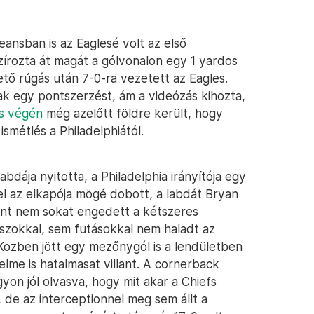
nsban is az Eaglesé volt az első
zírozta át magát a gólvonalon egy 1 yardos
tő rúgás után 7-0-ra vezetett az Eagles.
ak egy pontszerzést, ám a videózás kihozta,
s végén
még azelőtt földre került, hogy
ismétlés a Philadelphiától.
dája nyitotta, a Philadelphia irányítója egy
el az elkapója mögé dobott, a labdát Bryan
ont nem sokat engedett a kétszeres
zokkal, sem futásokkal nem haladt az
Közben jött egy mezőnygól is a lendületben
elme is hatalmasat villant. A cornerback
n jól olvasva, hogy mit akar a Chiefs
, de az interceptionnel meg sem állt a