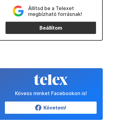
Állítsd be a Telexet
megbízható forrásnak!
Beállítom
Kövess minket Facebookon is!
Követem!