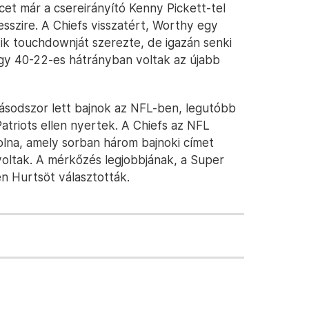
t már a csereirányító Kenny Pickett-tel
sszire. A Chiefs visszatért, Worthy egy
k touchdownját szerezte, de igazán senki
ogy 40-22-es hátrányban voltak az újabb
ásodszor lett bajnok az NFL-ben, legutóbb
triots ellen nyertek. A Chiefs az NFL
lna, amely sorban három bajnoki címet
oltak. A mérkőzés legjobbjának, a Super
en Hurtsöt választották.