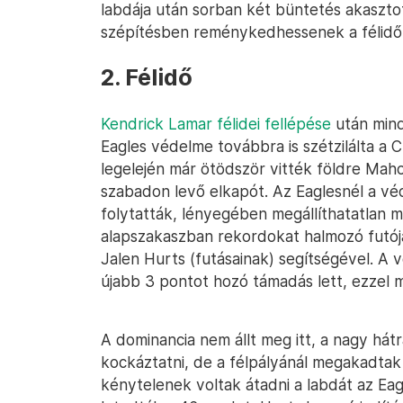
labdája után sorban két büntetés akaszt
szépítésben reménykedhessenek a félidő 
2. Félidő
Kendrick Lamar félidei fellépése
után mind
Eagles védelme továbbra is szétzilálta a
legelején már ötödször vitték földre Maho
szabadon levő elkapót. Az Eaglesnél a vé
folytatták, lényegében megállíthatatlan m
alapszakaszban rekordokat halmozó futóját
Jalen Hurts (futásainak) segítségével. A
újabb 3 pontot hozó támadás lett, ezzel m
A dominancia nem állt meg itt, a nagy hát
kockáztatni, de a félpályánál megakadtak
kénytelenek voltak átadni a labdát az Ea