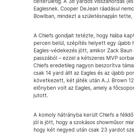
célterületig. A 38 yardos visszahordás (é
Eaglesnek. Cooper DeJean ráadásul nemcs
Bowlban, mindezt a születésnapján tette,
A Chiefs gondjait tetézte, hogy hiába kap
percen belül, szépítés helyett egy újabb
Eagles-védekezés jött, amikor Zack Baun
passzából – ezzel a kétszeres MVP sorban 
Chiefs eredetileg nagyon beszorítva táma
csak 14 yard állt az Eagles és az újabb po
következett, két játék után A.J. Brown 1
előnyben volt az Eagles, amely a főcsopo
jutott.
A komoly hátrányba került Chiefs a félidő
jól is jött, hogy a szokásos showműsor mi
hogy két negyed után csak 23 yardot sz