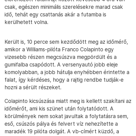
csak, egészen minimális szerelésekre marad csak
idő, tehát egy csattanás akár a futamba is
kerülhetett volna.
Került is, 10 perce sem kezdődött meg az időmérő,
amikor a Williams-pilóta Franco Colapinto egy
vizesebb részen megcsúszva megpördült és a
gumifalba csapódott. A versenyautó jobb eleje
komolyabban, a jobb hátulja enyhébben érintette a
falat, így kérdéses, hogy a rajtig rendbe tudják-e
hozni a sérült részeket.
Colapinto kicsúszása miatt meg is kellett szakítani az
időmérőt, ami kis szünet után folytatódott. A
körülmények nem sokat javultak a folytatásra sem,
eső, csúszós pálya és felvert víz nehezítette a
maradék 19 pilóta dolgát. A vb-címért küzdő, a