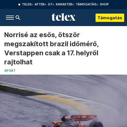
TELEX
AFTER
G7
KARAKTER
TÁMOGATÁS
SHOP
Támogatás
Norrisé az esős, ötször
megszakított brazil időmérő,
Verstappen csak a 17. helyről
rajtolhat
SPORT