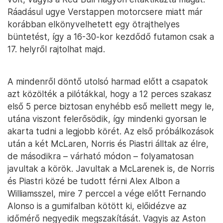
Ráadásul ugye Verstappen motorcsere miatt már
korábban elkönyvelhetett egy ötrajthelyes
büntetést, így a 16-30-kor kezdődő futamon csak a
17. helyről rajtolhat majd.
A mindenről döntő utolsó harmad előtt a csapatok
azt közölték a pilótákkal, hogy a 12 perces szakasz
első 5 perce biztosan enyhébb eső mellett megy le,
utána viszont felerősödik, így mindenki gyorsan le
akarta tudni a legjobb körét. Az első próbálkozások
után a két McLaren, Norris és Piastri álltak az élre,
de másodikra – várható módon – folyamatosan
javultak a körök. Javultak a McLarenek is, de Norris
és Piastri közé be tudott férni Alex Albon a
Williamsszel, mire 7 perccel a vége előtt Fernando
Alonso is a gumifalban kötött ki, előidézve az
időmérő negyedik megszakítását. Vagyis az Aston