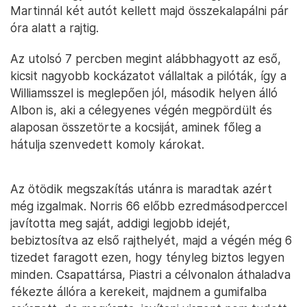
Martinnál két autót kellett majd összekalapálni pár
óra alatt a rajtig.
Az utolsó 7 percben megint alábbhagyott az eső,
kicsit nagyobb kockázatot vállaltak a pilóták, így a
Williamsszel is meglepően jól, második helyen álló
Albon is, aki a célegyenes végén megpördült és
alaposan összetörte a kocsiját, aminek főleg a
hátulja szenvedett komoly károkat.
Az ötödik megszakítás utánra is maradtak azért
még izgalmak. Norris 66 előbb ezredmásodperccel
javította meg saját, addigi legjobb idejét,
bebiztosítva az első rajthelyét, majd a végén még 6
tizedet faragott ezen, hogy tényleg biztos legyen
minden. Csapattársa, Piastri a célvonalon áthaladva
fékezte állóra a kerekeit, majdnem a gumifalba