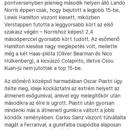
pontversenyben jelenleg második helyen álló Lando
Norris éppen csak, hogy bejutott a legjobb 15-be,
Lewis Hamilton viszont kiesett, miközben
Verstappen futotta a leggyorsabb kört az első
szakasz végén – Norrishoz képest 2,4
másodperccel gyorsabb kört tudott. Az esőmenő
Hamilton kiesése nagy meglepetés volt, mellette
még a két Haas-pilóta (Oliver Bearman és Nico
Hülkenberg), a kicsúszó Colapinto, illetve Csou
Kuan-jü nem jutottak a top 15-be.
Az időmérő középső harmadában Oscar Piastri úgy
ítélte meg, ideje kockáztatni az extrém helyett az
átmeneti esőgumival, amivel egy melegítőkör után
másodikra az élre is ugrott. Piastri után gyorsan
mindenki más is átmeneti gumikra váltott a jobb
köridők reményében. Carlos Sainz viszont túlvállalta
magát a Ferrarival, a gumifalba csapódba alaposan