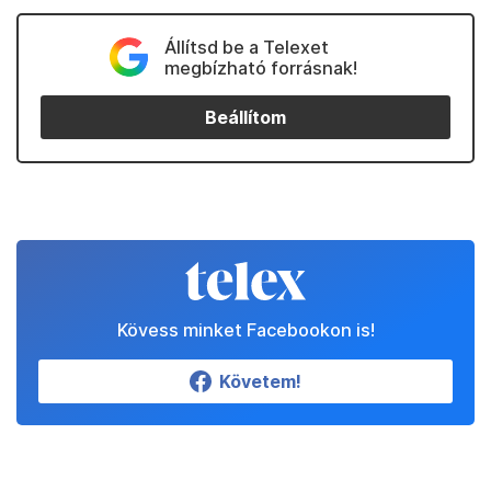
Állítsd be a Telexet
megbízható forrásnak!
Beállítom
Kövess minket Facebookon is!
Követem!