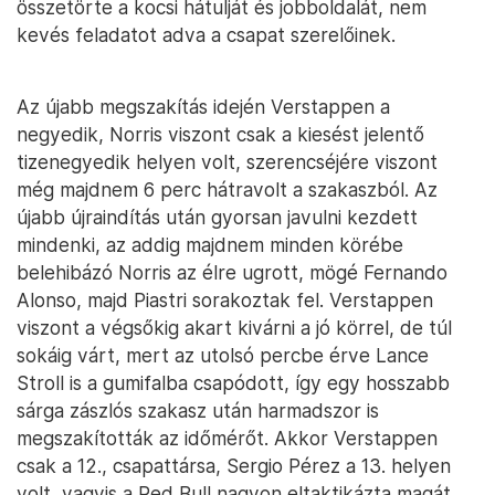
összetörte a kocsi hátulját és jobboldalát, nem
kevés feladatot adva a csapat szerelőinek.
Az újabb megszakítás idején Verstappen a
negyedik, Norris viszont csak a kiesést jelentő
tizenegyedik helyen volt, szerencséjére viszont
még majdnem 6 perc hátravolt a szakaszból. Az
újabb újraindítás után gyorsan javulni kezdett
mindenki, az addig majdnem minden körébe
belehibázó Norris az élre ugrott, mögé Fernando
Alonso, majd Piastri sorakoztak fel. Verstappen
viszont a végsőkig akart kivárni a jó körrel, de túl
sokáig várt, mert az utolsó percbe érve Lance
Stroll is a gumifalba csapódott, így egy hosszabb
sárga zászlós szakasz után harmadszor is
megszakították az időmérőt. Akkor Verstappen
csak a 12., csapattársa, Sergio Pérez a 13. helyen
volt, vagyis a Red Bull nagyon eltaktikázta magát.