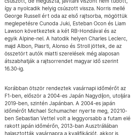
csúszott, de megúszta, javítani viszont nem tudott,
így a nyolcadik helyig csúszott vissza. Norris mellé
George Russell ért oda az első rajtsorba, mögöttük
meglepetésre Cunoda Juki, Esteban Ocon és Liam
Lawson következtek a két RB-Hondával és az
egyik Alpine-nel. A hatodik helyen Charles Leclerc,
majd Albon, Piasrti, Alonso és Stroll jöttek, de az
összetört autók miatti szerelések még alaposan
átszabhatják a rajtsorrendet magyar idő szerint
16.30-ig.
Korábban ötször rendeztek vasárnapi időmérőt az
F1-ben, először a 2004-es Japán Nagydíjon, utoljára
2019-ben, szintén Japánban. A 2004-es japán
időmérőt Michael Schumacher nyerte meg, 20210-
ben Sebastian Vettel volt a leggyorsabb a futam elé
rakott japán időmérőn, 2013-ban Ausztráliában
halasztották vasárnapra a kvalifikációt, akkor is