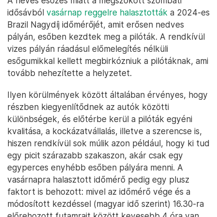
A heves esőzés miatt a megszokott szombati
idősávból
vasárnap reggelre halasztották
a 2024-es
Brazil Nagydíj időmérőjét, amit erősen nedves
pályán, esőben kezdtek meg a pilóták. A rendkívül
vizes pályán ráadásul előmelegítés nélküli
esőgumikkal kellett megbirkózniuk a pilótáknak, ami
tovább nehezítette a helyzetet.
Ilyen körülmények között általában érvényes, hogy
részben kiegyenlítődnek az autók közötti
különbségek, és előtérbe kerül a pilóták egyéni
kvalitása, a kockázatvállalás, illetve a szerencse is,
hiszen rendkívül sok múlik azon például, hogy ki tud
egy picit szárazabb szakaszon, akár csak egy
egyperces enyhébb esőben pályára menni. A
vasárnapra halasztott időmérő pedig egy plusz
faktort is behozott: mivel az időmérő vége és a
módosított kezdéssel (magyar idő szerint) 16.30-ra
előrehozott futamrajt között kevesebb 4 óra van