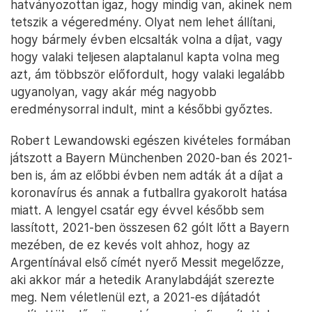
hatványozottan igaz, hogy mindig van, akinek nem
tetszik a végeredmény. Olyat nem lehet állítani,
hogy bármely évben elcsalták volna a díjat, vagy
hogy valaki teljesen alaptalanul kapta volna meg
azt, ám többször előfordult, hogy valaki legalább
ugyanolyan, vagy akár még nagyobb
eredménysorral indult, mint a későbbi győztes.
Robert Lewandowski egészen kivételes formában
játszott a Bayern Münchenben 2020-ban és 2021-
ben is, ám az előbbi évben nem adták át a díjat a
koronavírus és annak a futballra gyakorolt hatása
miatt. A lengyel csatár egy évvel később sem
lassított, 2021-ben összesen 62 gólt lőtt a Bayern
mezében, de ez kevés volt ahhoz, hogy az
Argentínával első címét nyerő Messit megelőzze,
aki akkor már a hetedik Aranylabdáját szerezte
meg. Nem véletlenül ezt, a 2021-es díjátadót