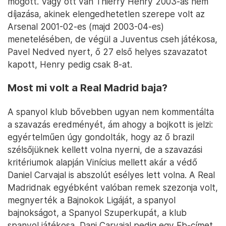
mögött. Vagy ott van Thierry Henry 2003-as nem
díjazása, akinek elengedhetetlen szerepe volt az
Arsenal 2001-02-es (majd 2003-04-es)
menetelésében, de végül a Juventus cseh játékosa,
Pavel Nedved nyert, ő 27 első helyes szavazatot
kapott, Henry pedig csak 8-at.
Most mi volt a Real Madrid baja?
A spanyol klub bővebben ugyan nem kommentálta
a szavazás eredményét, ám ahogy a bojkott is jelzi:
egyértelműen úgy gondolták, hogy az ő brazil
szélsőjüknek kellett volna nyerni, de a szavazási
kritériumok alapján Vinícius mellett akár a védő
Daniel Carvajal is abszolút esélyes lett volna. A Real
Madridnak egyébként valóban remek szezonja volt,
megnyerték a Bajnokok Ligáját, a spanyol
bajnokságot, a Spanyol Szuperkupát, a klub
spanyol játékosa, Dani Carvajal pedig egy Eb-címet