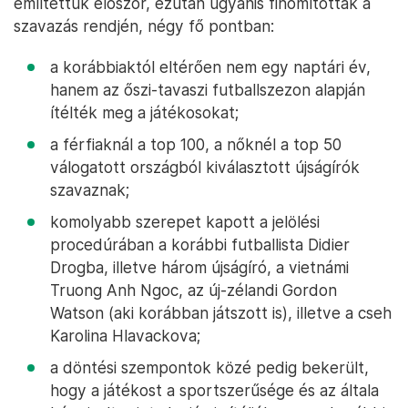
említettük először, ezután ugyanis finomítottak a
szavazás rendjén, négy fő pontban:
a korábbiaktól eltérően nem egy naptári év,
hanem az őszi-tavaszi futballszezon alapján
ítélték meg a játékosokat;
a férfiaknál a top 100, a nőknél a top 50
válogatott országból kiválasztott újságírók
szavaznak;
komolyabb szerepet kapott a jelölési
procedúrában a korábbi futballista Didier
Drogba, illetve három újságíró, a vietnámi
Truong Anh Ngoc, az új-zélandi Gordon
Watson (aki korábban játszott is), illetve a cseh
Karolina Hlavackova;
a döntési szempontok közé pedig bekerült,
hogy a játékost a sportszerűsége és az általa