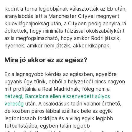
Rodrit a torna legjobbjának választották az Eb után,
aranylabdás lett a Manchester Cityvel megnyert
klubvilágbajnokság után, a Cityben pedig annyira rá
építettek, hogy minimális túlzással ökölszabályként
az is megfogalmazható, hogy amikor Rodri játszik,
nyernek, amikor nem játszik, akkor kikapnak.
Mire jó akkor ez az egész?
Ez a legnagyobb kérdés az egészben, egyelőre
ugyanis úgy tűnik, ebből a helyzetből nincs nagyon
mit profitálnia a Real Madridnak, főleg nem a
hétvégi, Barcelona ellen elszenvedett súlyos
vereség
után. A csalódásuk talán valahol érthető,
de közben páros lábbal szálltak bele az egyik
legfontosabb focidíjba és a világ egyik legjobb
futballistájába, egyben talán legjobb