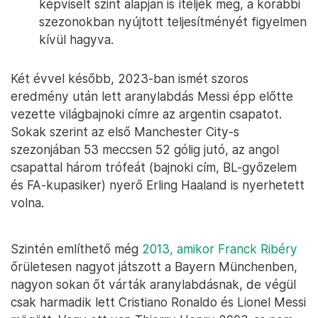
képviselt szint alapján is ítéljék meg, a korábbi
szezonokban nyújtott teljesítményét figyelmen
kívül hagyva.
Két évvel később, 2023-ban ismét szoros
eredmény után lett aranylabdás Messi épp előtte
vezette világbajnoki címre az argentin csapatot.
Sokak szerint az első Manchester City-s
szezonjában 53 meccsen 52 gólig jutó, az angol
csapattal három trófeát (bajnoki cím, BL-győzelem
és FA-kupasiker) nyerő Erling Haaland is nyerhetett
volna.
Szintén említhető még
2013, amikor Franck Ribéry
őrületesen nagyot játszott a Bayern Münchenben,
nagyon sokan őt várták aranylabdásnak, de végül
csak harmadik lett Cristiano Ronaldo és Lionel Messi