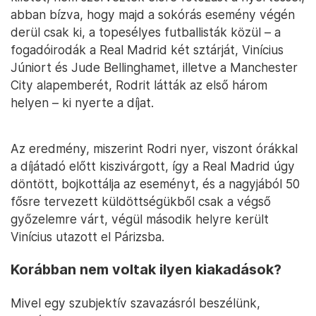
abban bízva, hogy majd a sokórás esemény végén
derül csak ki, a topesélyes futballisták közül – a
fogadóirodák a Real Madrid két sztárját, Vinícius
Júniort és Jude Bellinghamet, illetve a Manchester
City alapemberét, Rodrit látták az első három
helyen – ki nyerte a díjat.
Az eredmény, miszerint Rodri nyer, viszont órákkal
a díjátadó előtt kiszivárgott, így a Real Madrid úgy
döntött, bojkottálja az eseményt, és a nagyjából 50
fősre tervezett küldöttségükből csak a végső
győzelemre várt, végül második helyre került
Vinícius utazott el Párizsba.
Korábban nem voltak ilyen kiakadások?
Mivel egy szubjektív szavazásról beszélünk,