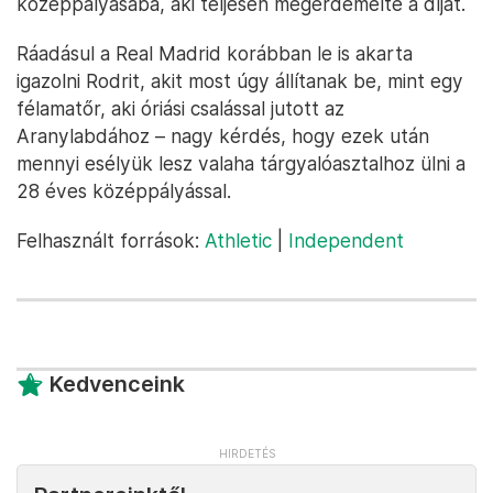
középpályásába, aki teljesen megérdemelte a díjat.
Ráadásul a Real Madrid korábban le is akarta
igazolni Rodrit, akit most úgy állítanak be, mint egy
félamatőr, aki óriási csalással jutott az
Aranylabdához – nagy kérdés, hogy ezek után
mennyi esélyük lesz valaha tárgyalóasztalhoz ülni a
28 éves középpályással.
Felhasznált források:
Athletic
|
Independent
Kedvenceink