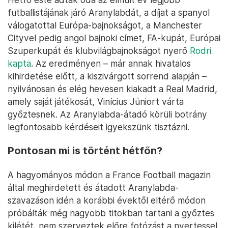
futballistájának járó Aranylabdát, a díjat a spanyol
válogatottal Európa-bajnokságot, a Manchester
Cityvel pedig angol bajnoki címet, FA-kupát, Európai
Szuperkupát és klubvilágbajnokságot nyerő
Rodri
kapta
. Az eredményen – már annak hivatalos
kihirdetése előtt, a kiszivárgott sorrend alapján –
nyilvánosan és elég hevesen kiakadt a Real Madrid,
amely saját játékosát, Vinícius Júniort várta
győztesnek. Az Aranylabda-átadó körüli botrány
legfontosabb kérdéseit igyekszünk tisztázni.
Pontosan mi is történt hétfőn?
A hagyományos módon a France Football magazin
által meghirdetett és átadott Aranylabda-
szavazáson idén a korábbi évektől eltérő módon
próbálták még nagyobb titokban tartani a győztes
kilétét, nem szerveztek előre fotózást a nyertessel,