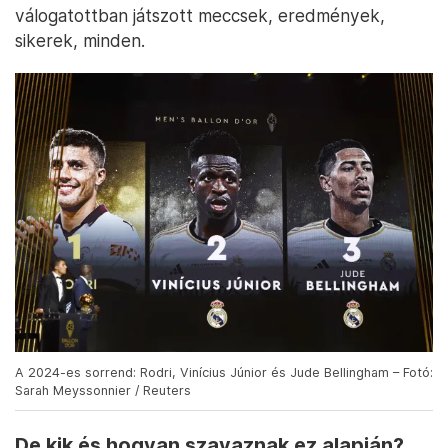
válogatottban játszott meccsek, eredmények,
sikerek, minden.
A 2024-es sorrend: Rodri, Vinícius Júnior és Jude Bellingham – Fotó:
Sarah Meyssonnier / Reuters
De kik és hogyan szavaznak ez alapján?