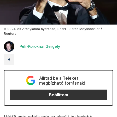
A 2024-es Aranylabda nyertese, Rodri – Sarah Meyssonnier /
Reuters
Péli-Koroknai Gergely
Állítsd be a Telexet
megbízható forrásnak!
Beállítom
Hétfő este adták oda az elmúlt év legjobb