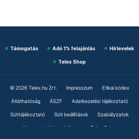
Támogatás
Adó 1% felajánlás
Hírlevelek
Telex Shop
© 2026 Telex.hu Zrt.
Impresszum
Etikai kódex
Átláthatóság
ÁSZF
Adatkezelési tájékoztató
Sütitájékoztató
Süti beállítások
Szabályzatok
Kommentelési szabályzat
Telex Sales