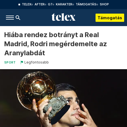
TELEX
AFTER
G7
KARAKTER
TÁMOGATÁS
SHOP
Támogatás
Hiába rendez botrányt a Real
Madrid, Rodri megérdemelte az
Aranylabdát
Legfontosabb
SPORT