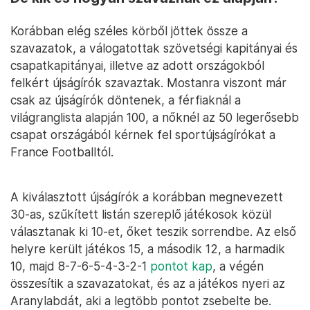
Korábban elég széles körből jöttek össze a
szavazatok, a válogatottak szövetségi kapitányai és
csapatkapitányai, illetve az adott országokból
felkért újságírók szavaztak. Mostanra viszont már
csak az újságírók döntenek, a férfiaknál a
világranglista alapján 100, a nőknél az 50 legerősebb
csapat országából kérnek fel sportújságírókat a
France Footballtól.
A kiválasztott újságírók a korábban megnevezett
30-as, szűkített listán szereplő játékosok közül
választanak ki 10-et, őket teszik sorrendbe. Az első
helyre került játékos 15, a második 12, a harmadik
10, majd 8-7-6-5-4-3-2-1
pontot kap
, a végén
összesítik a szavazatokat, és az a játékos nyeri az
Aranylabdát, aki a legtöbb pontot zsebelte be.