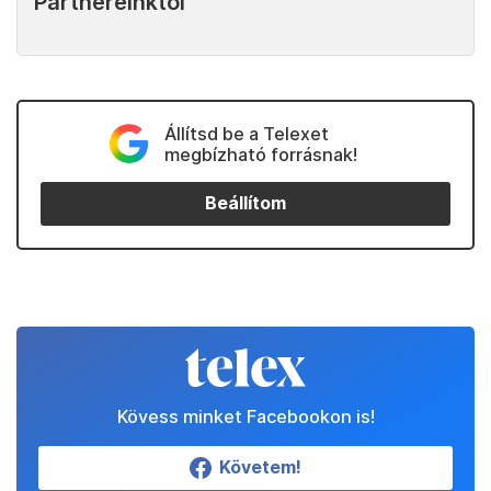
Partnereinktől
Állítsd be a Telexet
megbízható forrásnak!
Beállítom
Kövess minket Facebookon is!
Követem!