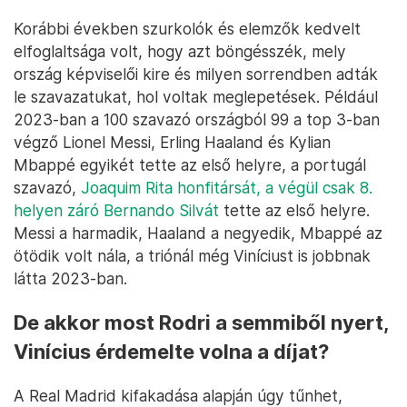
Korábbi években szurkolók és elemzők kedvelt
elfoglaltsága volt, hogy azt böngésszék, mely
ország képviselői kire és milyen sorrendben adták
le szavazatukat, hol voltak meglepetések. Például
2023-ban a 100 szavazó országból 99 a top 3-ban
végző Lionel Messi, Erling Haaland és Kylian
Mbappé egyikét tette az első helyre, a portugál
szavazó,
Joaquim Rita honfitársát, a végül csak 8.
helyen záró Bernando Silvát
tette az első helyre.
Messi a harmadik, Haaland a negyedik, Mbappé az
ötödik volt nála, a triónál még Viníciust is jobbnak
látta 2023-ban.
De akkor most Rodri a semmiből nyert,
Vinícius érdemelte volna a díjat?
A Real Madrid kifakadása alapján úgy tűnhet,