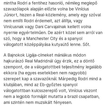
mintha Rodri a fentihez hasonló, némileg meglepő
szavazólapok alapján előzte volna be Vinícius
Júniort, hiszen a Real-közlemény, amely egy szóval
nem említi Rodri érdemeit, azt állítja, vagy
Vinícusnak vagy Dani Carvajalnak kellett volna
nyernie egyértelműen. De azért közel sem arról van
szó, hogy a Manchester City és a spanyol
válogatott középpályása kutyaütő lenne. Sőt.
A Bajnokok Ligája-címeket mániákus módon
hajkurászó Real Madridnál úgy érzik, ez a döntő
szempont, de a válogatottbeli teljesítmény legalább
ekkora (ha egyes esetekben nem nagyobb)
szerepet kap a szavazóknál. Márpedig Rodri mind a
klubjában, mind az Eb-győztes spanyol
válogatottban kulcsszereplő volt, Vinícius viszont
nem a legjobb formáját mutatta a brazil csapatban,
ami szintén nem muzsikált fényesen.