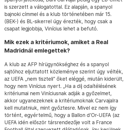
is szerzett a válogatottal. Ez alapján, a spanyol
bajnoki címmel és a klub történetében már 15.
(BEK-) és BL-sikerrel úgy érezték, hogy csak a
csapat legjobbja, Vinícius lehet a befutó.
Mik ezek a kritériumok, amiket a Real
Madridnál emlegettek?
A klub az AFP hírügynökséghez és a spanyol
sajtóhoz eljuttatott közleménye szerint úgy vélték,
az UEFA „nem tiszteli” őket eléggé, miután kiderült,
hogy nem Vinícius nyert. „Ha a díj odaítélésének
kritériumai nem Viníciusnak adják a győzelmet,
akkor ugyanezeknek a kritériumoknak Carvajalra
kell mutatniuk, mint győztesre. Mivel ez nem így
történt, egyértelmű, hogy a Ballon d'Or-UEFA (az
UEFA idén először társrendezője volt a France
Football által szervezett díjátadónak, így kerülnek