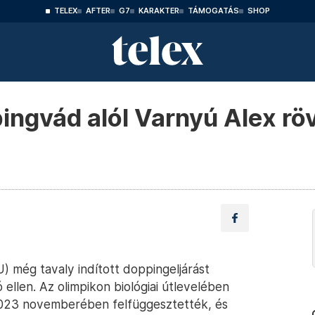
TELEX
AFTER
G7
KARAKTER
TÁMOGATÁS
SHOP
ingvád alól Varnyú Alex rö
 még tavaly indított doppingeljárást
ellen. Az olimpikon biológiai útlevelében
t 2023 novemberében felfüggesztették, és