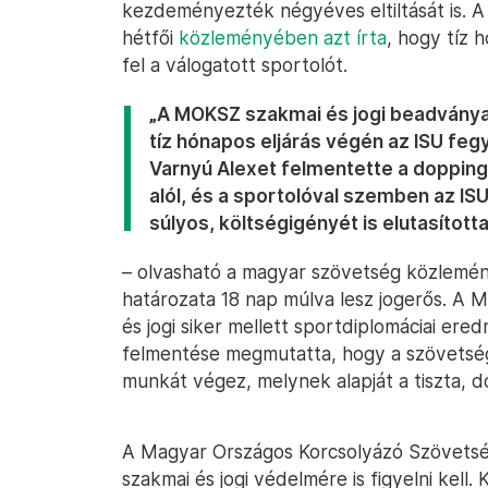
kezdeményezték négyéves eltiltását is. 
hétfői
közleményében azt írta
, hogy tíz 
fel a válogatott sportolót.
„A MOKSZ szakmai és jogi beadványa
tíz hónapos eljárás végén az ISU fe
Varnyú Alexet felmentette a doppinge
alól, és a sportolóval szemben az IS
súlyos, költségigényét is elutasította
– olvasható a magyar szövetség közlemén
határozata 18 nap múlva lesz jogerős. A 
és jogi siker mellett sportdiplomáciai ere
felmentése megmutatta, hogy a szövetség
munkát végez, melynek alapját a tiszta, 
A Magyar Országos Korcsolyázó Szövetség
szakmai és jogi védelmére is figyelni kel