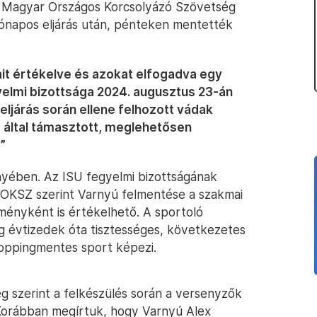
A Magyar Országos Korcsolyázó Szövetség
hónapos eljárás után, pénteken mentették
it értékelve és azokat elfogadva egy
gyelmi bizottsága 2024. augusztus 23-án
ljárás során ellene felhozott vádak
U által támasztott, meglehetősen
”
yében. Az ISU fegyelmi bizottságának
MOKSZ szerint Varnyú felmentése a szakmai
dményként is értékelhető. A sportoló
 évtizedek óta tisztességes, következetes
doppingmentes sport képezi.
 szerint a felkészülés során a versenyzők
l. Korábban megírtuk, hogy Varnyú Alex