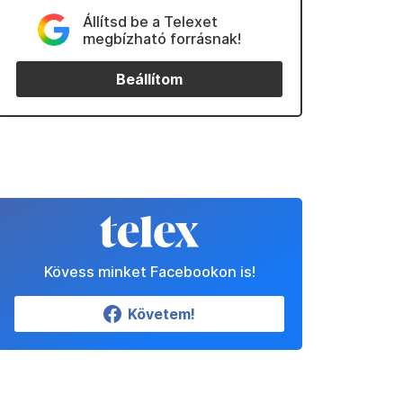
Állítsd be a Telexet
megbízható forrásnak!
Beállítom
Kövess minket Facebookon is!
Követem!