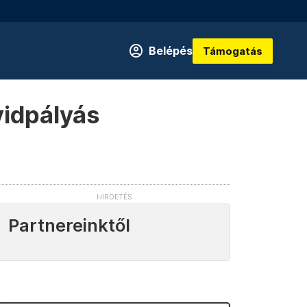
Belépés
Támogatás
vidpályás
Partnereinktől