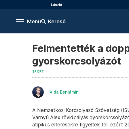
László
Menü
Kereső
Felmentették a dopp
gyorskorcsolyázót
SPORT
Vida Benjámin
A Nemzetközi Korcsolyázó Szövetség (ISU)
Varnyú Alex rövidpályás gyorskorcsolyázó 
atipikus eltérésekre figyeltek fel, ezér