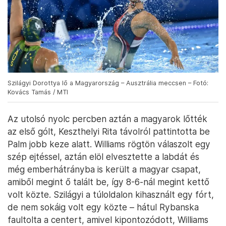
Szilágyi Dorottya lő a Magyarország – Ausztrália meccsen – Fotó:
Kovács Tamás / MTI
Az utolsó nyolc percben aztán a magyarok lőtték
az első gólt, Keszthelyi Rita távolról pattintotta be
Palm jobb keze alatt. Williams rögtön válaszolt egy
szép ejtéssel, aztán elöl elvesztette a labdát és
még emberhátrányba is került a magyar csapat,
amiből megint ő talált be, így 8-6-nál megint kettő
volt közte. Szilágyi a túloldalon kihasznált egy fórt,
de nem sokáig volt egy közte – hátul Rybanska
faultolta a centert, amivel kipontozódott, Williams