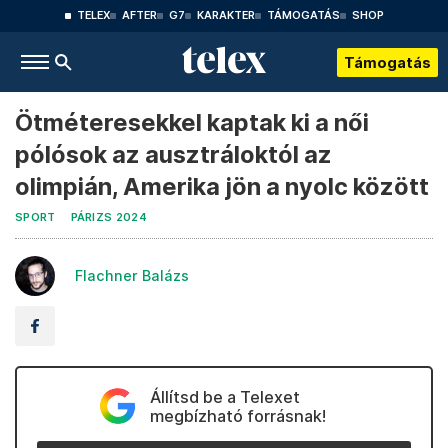
TELEX
AFTER
G7
KARAKTER
TÁMOGATÁS
SHOP
Támogatás
Ötméteresekkel kaptak ki a női
pólósok az ausztráloktól az
olimpián, Amerika jön a nyolc között
SPORT
PÁRIZS 2024
Flachner Balázs
Állítsd be a Telexet
megbízható forrásnak!