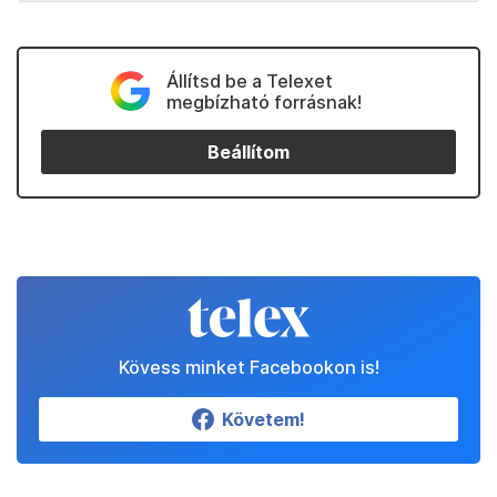
Állítsd be a Telexet
megbízható forrásnak!
Beállítom
Kövess minket Facebookon is!
Követem!