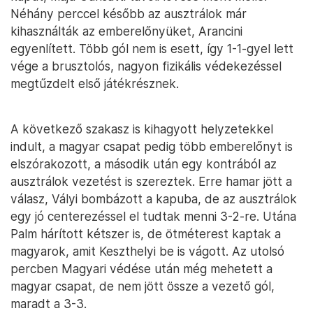
Néhány perccel később az ausztrálok már
kihasználták az emberelőnyüket, Arancini
egyenlített. Több gól nem is esett, így 1-1-gyel lett
vége a brusztolós, nagyon fizikális védekezéssel
megtűzdelt első játékrésznek.
A következő szakasz is kihagyott helyzetekkel
indult, a magyar csapat pedig több emberelőnyt is
elszórakozott, a második után egy kontrából az
ausztrálok vezetést is szereztek. Erre hamar jött a
válasz, Vályi bombázott a kapuba, de az ausztrálok
egy jó centerezéssel el tudtak menni 3-2-re. Utána
Palm hárított kétszer is, de ötméterest kaptak a
magyarok, amit Keszthelyi be is vágott. Az utolsó
percben Magyari védése után még mehetett a
magyar csapat, de nem jött össze a vezető gól,
maradt a 3-3.