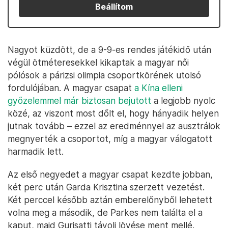
Beállítom
Nagyot küzdött, de a 9-9-es rendes játékidő után
végül ötméteresekkel kikaptak a magyar női
pólósok a párizsi olimpia csoportkörének utolsó
fordulójában. A magyar csapat
a Kína elleni
győzelemmel már biztosan bejutott
a legjobb nyolc
közé, az viszont most dőlt el, hogy hányadik helyen
jutnak tovább – ezzel az eredménnyel az ausztrálok
megnyerték a csoportot, míg a magyar válogatott
harmadik lett.
Az első negyedet a magyar csapat kezdte jobban,
két perc után Garda Krisztina szerzett vezetést.
Két perccel később aztán emberelőnyből lehetett
volna meg a második, de Parkes nem találta el a
kaput, majd Gurisatti távoli lövése ment mellé.