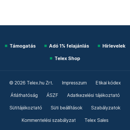
Támogatás
Adó 1% felajánlás
Hírlevelek
Telex Shop
© 2026 Telex.hu Zrt.
Impresszum
Etikai kódex
Átláthatóság
ÁSZF
Adatkezelési tájékoztató
Sütitájékoztató
Süti beállítások
Szabályzatok
Kommentelési szabályzat
Telex Sales