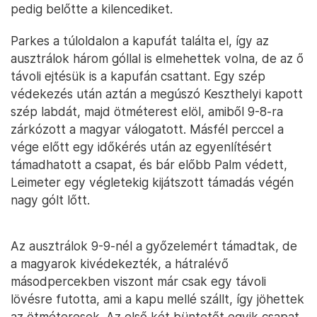
pedig belőtte a kilencediket.
Parkes a túloldalon a kapufát találta el, így az
ausztrálok három góllal is elmehettek volna, de az ő
távoli ejtésük is a kapufán csattant. Egy szép
védekezés után aztán a megúszó Keszthelyi kapott
szép labdát, majd ötméterest elöl, amiből 9-8-ra
zárkózott a magyar válogatott. Másfél perccel a
vége előtt egy időkérés után az egyenlítésért
támadhatott a csapat, és bár előbb Palm védett,
Leimeter egy végletekig kijátszott támadás végén
nagy gólt lőtt.
Az ausztrálok 9-9-nél a győzelemért támadtak, de
a magyarok kivédekezték, a hátralévő
másodpercekben viszont már csak egy távoli
lövésre futotta, ami a kapu mellé szállt, így jöhettek
az ötméteresek. Az első két büntetőt egyik csapat