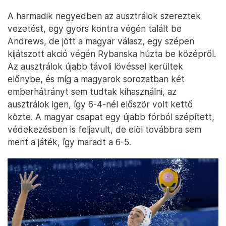
A harmadik negyedben az ausztrálok szereztek
vezetést, egy gyors kontra végén talált be
Andrews, de jött a magyar válasz, egy szépen
kijátszott akció végén Rybanska húzta be középről.
Az ausztrálok újabb távoli lövéssel kerültek
előnybe, és míg a magyarok sorozatban két
emberhátrányt sem tudtak kihasználni, az
ausztrálok igen, így 6-4-nél először volt kettő
közte. A magyar csapat egy újabb fórból szépített,
védekezésben is feljavult, de elöl továbbra sem
ment a játék, így maradt a 6-5.