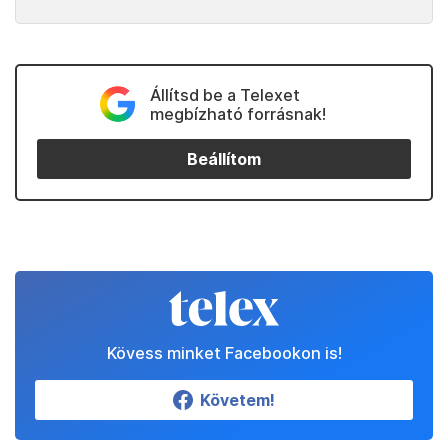
Állítsd be a Telexet
megbízható forrásnak!
Beállítom
Kövess minket Facebookon is!
Követem!