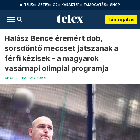
TELEX
AFTER
G7
KARAKTER
TÁMOGATÁS
SHOP
Támogatás
Halász Bence éremért dob,
sorsdöntő meccset játszanak a
férfi kézisek – a magyarok
vasárnapi olimpiai programja
SPORT
PÁRIZS 2024