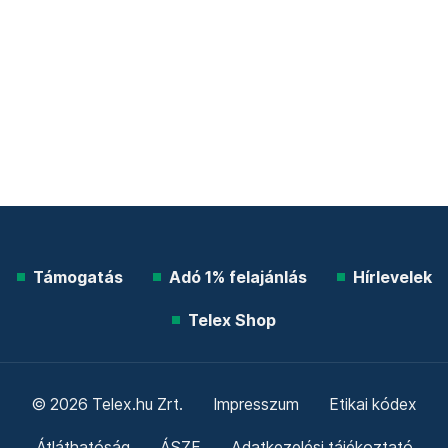
Támogatás
Adó 1% felajánlás
Hírlevelek
Telex Shop
© 2026 Telex.hu Zrt.
Impresszum
Etikai kódex
Átláthatóság
ÁSZF
Adatkezelési tájékoztató