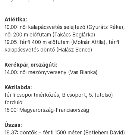
Atlétika:
10.00: női kalapácsvetés selejtező (Gyurátz Réka),
női 200 m előfutam (Takács Boglárka)
19.05: férfi 400 m előfutam (Molnár Attila), férfi
kalapácsvetés döntő (Halász Bence)
Kerékpár, országúti:
14.00: női mezőnyverseny (Vas Blanka)
Kézilabda:
férfi csoportmérkőzés, B csoport, 5. (utolsó)
forduló:
16.00: Magyarország-Franciaország
Úszás:
18.37: döntők – férfi 1500 méter (Betlehem Dávid)