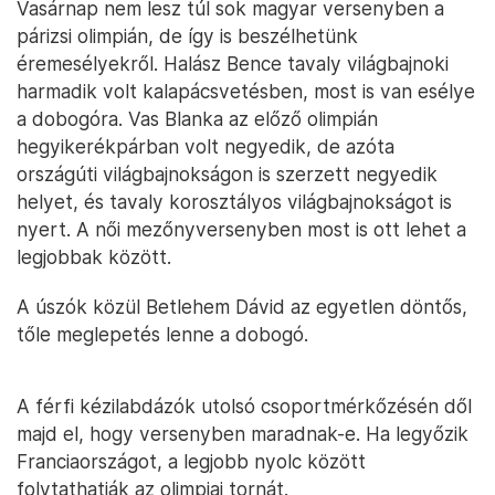
Vasárnap nem lesz túl sok magyar versenyben a
párizsi olimpián, de így is beszélhetünk
éremesélyekről. Halász Bence tavaly világbajnoki
harmadik volt kalapácsvetésben, most is van esélye
a dobogóra. Vas Blanka az előző olimpián
hegyikerékpárban volt negyedik, de azóta
országúti világbajnokságon is szerzett negyedik
helyet, és tavaly korosztályos világbajnokságot is
nyert. A női mezőnyversenyben most is ott lehet a
legjobbak között.
A úszók közül Betlehem Dávid az egyetlen döntős,
tőle meglepetés lenne a dobogó.
A férfi kézilabdázók utolsó csoportmérkőzésén dől
majd el, hogy versenyben maradnak-e. Ha legyőzik
Franciaországot, a legjobb nyolc között
folytathatják az olimpiai tornát.