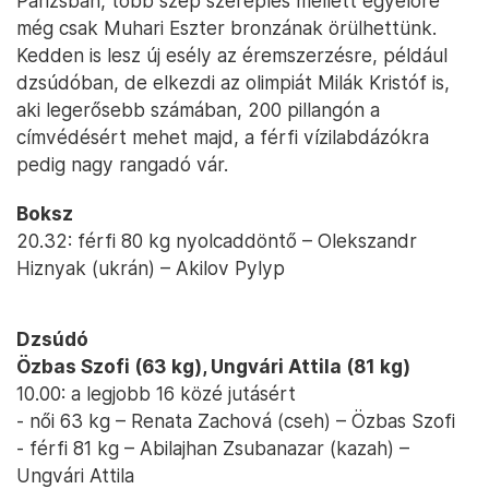
Párizsban, több szép szereplés mellett egyelőre
még csak Muhari Eszter bronzának örülhettünk.
Kedden is lesz új esély az éremszerzésre, például
dzsúdóban, de elkezdi az olimpiát Milák Kristóf is,
aki legerősebb számában, 200 pillangón a
címvédésért mehet majd, a férfi vízilabdázókra
pedig nagy rangadó vár.
Boksz
20.32: férfi 80 kg nyolcaddöntő – Olekszandr
Hiznyak (ukrán) – Akilov Pylyp
Dzsúdó
Özbas Szofi (63 kg), Ungvári Attila (81 kg)
10.00: a legjobb 16 közé jutásért
- női 63 kg – Renata Zachová (cseh) – Özbas Szofi
- férfi 81 kg – Abilajhan Zsubanazar (kazah) –
Ungvári Attila