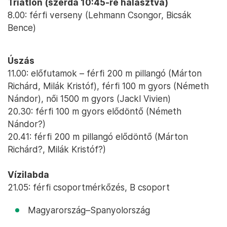
Triatlon (szerda 10:45-re halasztva)
8.00: férfi verseny (Lehmann Csongor, Bicsák
Bence)
Úszás
11.00: előfutamok – férfi 200 m pillangó (Márton
Richárd, Milák Kristóf), férfi 100 m gyors (Németh
Nándor), női 1500 m gyors (Jackl Vivien)
20.30: férfi 100 m gyors elődöntő (Németh
Nándor?)
20.41: férfi 200 m pillangó elődöntő (Márton
Richárd?, Milák Kristóf?)
Vízilabda
21.05: férfi csoportmérkőzés, B csoport
Magyarország–Spanyolország