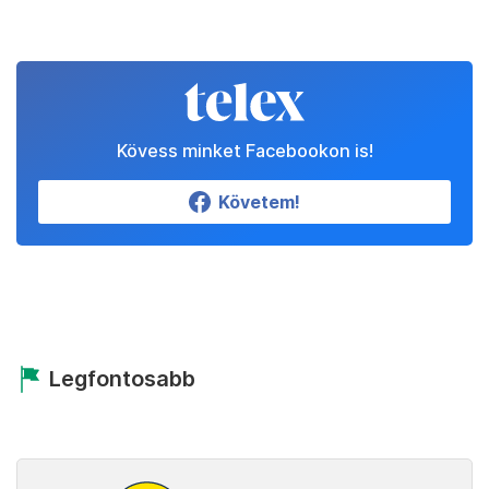
Kövess minket Facebookon is!
Követem!
Legfontosabb