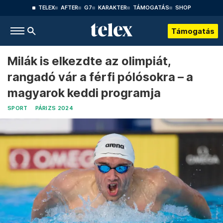
TELEX
AFTER
G7
KARAKTER
TÁMOGATÁS
SHOP
Támogatás
Milák is elkezdte az olimpiát,
rangadó vár a férfi pólósokra – a
magyarok keddi programja
SPORT
PÁRIZS 2024