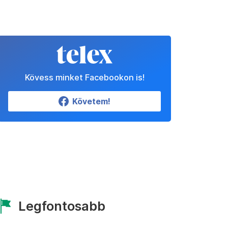
Kövess minket Facebookon is!
Követem!
Legfontosabb