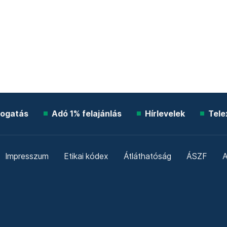
ogatás
Adó 1% felajánlás
Hírlevelek
Tele
Impresszum
Etikai kódex
Átláthatóság
ÁSZF
A
Süti beállítások
Szabályzatok
Kommentelési szabály