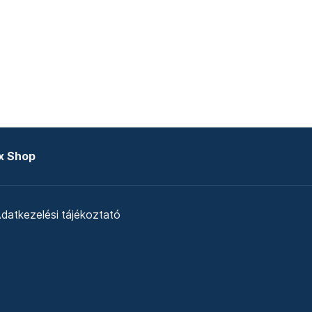
x Shop
datkezelési tájékoztató
zat
Telex Sales