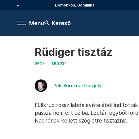
Domonkos, Dominika
Menü
Kereső
Rüdiger tisztáz
SPORT
EB 2024
Péli-Koroknai Gergely
Füllkrug rossz labdalevételéből indította
passza nem ért célba. Ezután egyből ford
Nachónak kellett szögletre tisztáznia.