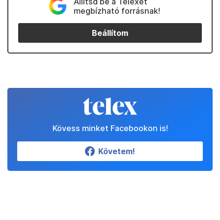
Állítsd be a Telexet
megbízható forrásnak!
Beállítom
Kövess minket Facebookon is!
Követem!