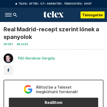
TELEX
AFTER
G7
KARAKTER
TÁMOGATÁS
SHOP
Támogatás
Real Madrid-recept szerint lőnek a
spanyolok
SPORT
EB 2024
Péli-Koroknai Gergely
Állítsd be a Telexet
megbízható forrásnak!
Beállítom