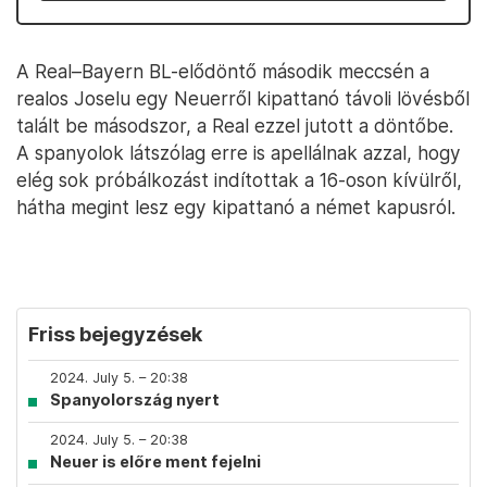
A Real–Bayern BL-elődöntő második meccsén a
realos Joselu egy Neuerről kipattanó távoli lövésből
talált be másodszor, a Real ezzel jutott a döntőbe.
A spanyolok látszólag erre is apellálnak azzal, hogy
elég sok próbálkozást indítottak a 16-oson kívülről,
hátha megint lesz egy kipattanó a német kapusról.
Friss bejegyzések
2024. July 5. – 20:38
Spanyolország nyert
2024. July 5. – 20:38
Neuer is előre ment fejelni