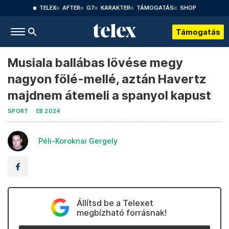
TELEX
AFTER
G7
KARAKTER
TÁMOGATÁS
SHOP
Támogatás
Musiala ballábas lövése megy
nagyon fölé-mellé, aztán Havertz
majdnem átemeli a spanyol kapust
SPORT
EB 2024
Péli-Koroknai Gergely
Állítsd be a Telexet
megbízható forrásnak!