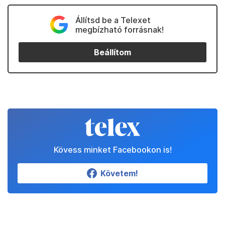
Állítsd be a Telexet
megbízható forrásnak!
Beállítom
Kövess minket Facebookon is!
Követem!