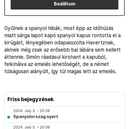
Beállítom
Gyűlnek a spanyol hibák, most épp az időhúzás
miatt sárga lapot kapó spanyol kapus rontotta el a
kirúgást, lényegében odapasszolta Havertznak,
akinek még csak az erősebb bal lábára sem kellett
áttennie. Simón ráadásul kirohant a kapuból,
felkínálva az emelés lehetőségét, de a német
túlságosan alányúlt, így túl magas lett az emelés.
Friss bejegyzések
2024. July 5. – 20:38
Spanyolország nyert
2024. July 5. – 20:38