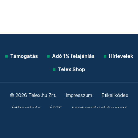
Támogatás
Adó 1% felajánlás
Hírlevelek
Telex Shop
© 2026 Telex.hu Zrt.
Impresszum
Etikai kódex
Átláthatóság
ÁSZF
Adatkezelési tájékoztató
Sütitájékoztató
Süti beállítások
Szabályzatok
Kommentelési szabályzat
Telex Sales