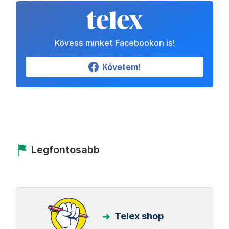
Kövess minket Facebookon is!
Követem!
Legfontosabb
Telex shop