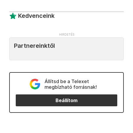
Kedvenceink
Partnereinktől
Állítsd be a Telexet
megbízható forrásnak!
Beállítom