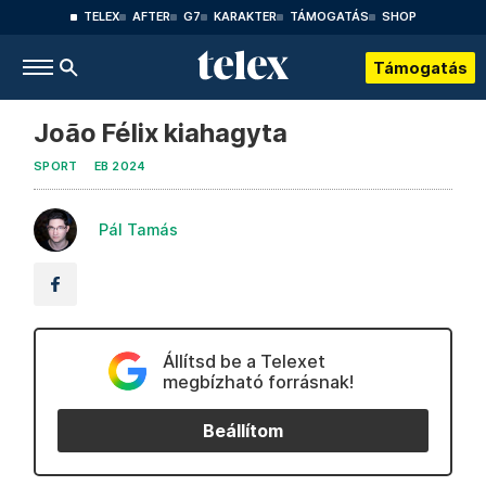
TELEX
AFTER
G7
KARAKTER
TÁMOGATÁS
SHOP
Támogatás
João Félix kiahagyta
SPORT
EB 2024
Pál Tamás
Állítsd be a Telexet
megbízható forrásnak!
Beállítom