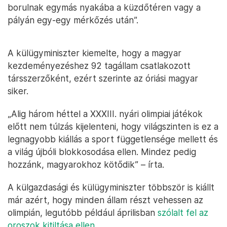
borulnak egymás nyakába a küzdőtéren vagy a
pályán egy-egy mérkőzés után”.
A külügyminiszter kiemelte, hogy a magyar
kezdeményezéshez 92 tagállam csatlakozott
társszerzőként, ezért szerinte az óriási magyar
siker.
„Alig három héttel a XXXIII. nyári olimpiai játékok
előtt nem túlzás kijelenteni, hogy világszinten is ez a
legnagyobb kiállás a sport függetlensége mellett és
a világ újbóli blokkosodása ellen. Mindez pedig
hozzánk, magyarokhoz kötődik” – írta.
A külgazdasági és külügyminiszter többször is kiállt
már azért, hogy minden állam részt vehessen az
olimpián, legutóbb például áprilisban
szólalt fel az
oroszok kitiltása ellen
.