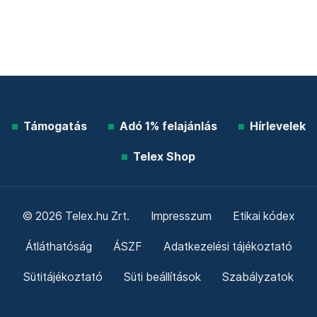
Támogatás
Adó 1% felajánlás
Hírlevelek
Telex Shop
© 2026 Telex.hu Zrt.
Impresszum
Etikai kódex
Átláthatóság
ÁSZF
Adatkezelési tájékoztató
Sütitájékoztató
Süti beállítások
Szabályzatok
Kommentelési szabályzat
Telex Sales