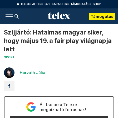
TELEX
AFTER
G7
KARAKTER
TÁMOGATÁS
SHOP
Támogatás
Szijjártó: Hatalmas magyar siker,
hogy május 19. a fair play világnapja
lett
SPORT
Horváth Júlia
Állítsd be a Telexet
megbízható forrásnak!