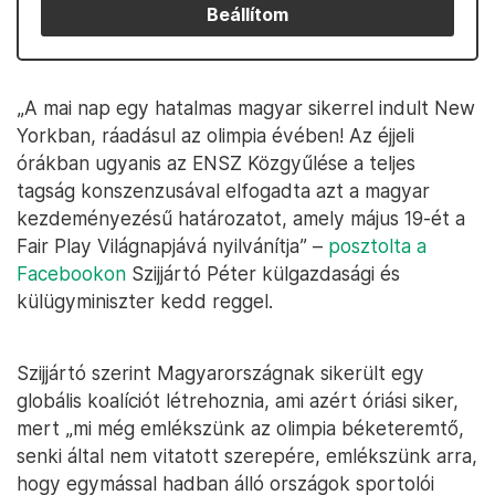
Beállítom
„A mai nap egy hatalmas magyar sikerrel indult New
Yorkban, ráadásul az olimpia évében! Az éjjeli
órákban ugyanis az ENSZ Közgyűlése a teljes
tagság konszenzusával elfogadta azt a magyar
kezdeményezésű határozatot, amely május 19-ét a
Fair Play Világnapjává nyilvánítja” –
posztolta a
Facebookon
Szijjártó Péter külgazdasági és
külügyminiszter kedd reggel.
Szijjártó szerint Magyarországnak sikerült egy
globális koalíciót létrehoznia, ami azért óriási siker,
mert „mi még emlékszünk az olimpia béketeremtő,
senki által nem vitatott szerepére, emlékszünk arra,
hogy egymással hadban álló országok sportolói