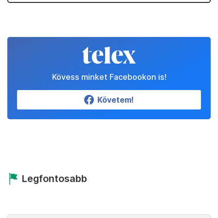
Kövess minket Facebookon is!
Követem!
Legfontosabb