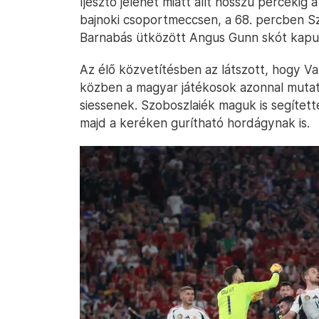
Ijesztő jelenet miatt állt hosszú perceki
bajnoki csoportmeccsen, a 68. percben Sz
Barnabás ütközött Angus Gunn skót kapussa
Az élő közvetítésben az látszott, hogy Va
közben a magyar játékosok azonnal mutatt
siessenek. Szoboszlaiék maguk is segített
majd a keréken gurítható hordágynak is.