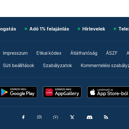
ogatás
Adó 1% felajánlás
Hírlevelek
Tele
Impresszum
Etikai kódex
Átláthatóság
ÁSZF
A
Süti beállítások
Szabályzatok
Kommentelési szabály