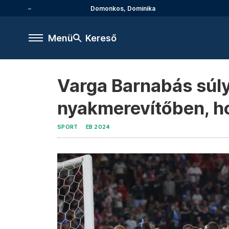
Domonkos, Dominika
Menü
Kereső
Varga Barnabás súly
nyakmerevítőben, ho
SPORT
EB 2024