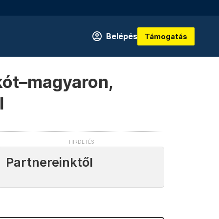
Belépés
Támogatás
skót–magyaron,
l
Partnereinktől