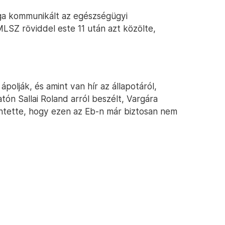
ga kommunikált az egészségügyi
MLSZ röviddel este 11 után azt közölte,
polják, és amint van hír az állapotáról,
atón Sallai Roland arról beszélt, Vargára
entette, hogy ezen az Eb-n már biztosan nem