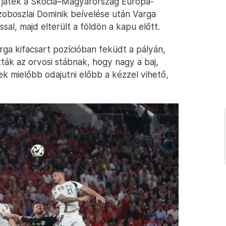
g a játék a Skócia–Magyarország Európa-
oboszlai Dominik beívelése után Varga
l, majd elterült a földön a kapu előtt.
rga kifacsart pozícióban feküdt a pályán,
ák az orvosi stábnak, hogy nagy a baj,
ek mielőbb odajutni előbb a kézzel vihető,