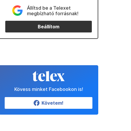
Állítsd be a Telexet
megbízható forrásnak!
Beállítom
Kövess minket Facebookon is!
Követem!