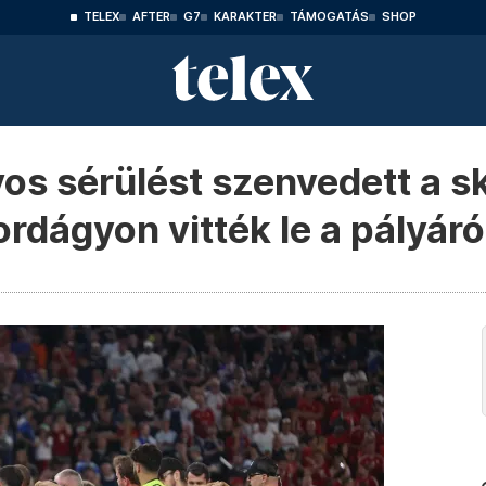
TELEX
AFTER
G7
KARAKTER
TÁMOGATÁS
SHOP
os sérülést szenvedett a 
rdágyon vitték le a pályáró