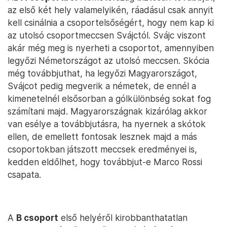
az első két hely valamelyikén, ráadásul csak annyit
kell csinálnia a csoportelsőségért, hogy nem kap ki
az utolsó csoportmeccsen Svájctól. Svájc viszont
akár még meg is nyerheti a csoportot, amennyiben
legyőzi Németországot az utolsó meccsen. Skócia
még továbbjuthat, ha legyőzi Magyarországot,
Svájcot pedig megverik a németek, de ennél a
kimenetelnél elsősorban a gólkülönbség sokat fog
számítani majd. Magyarországnak kizárólag akkor
van esélye a továbbjutásra, ha nyernek a skótok
ellen, de emellett fontosak lesznek majd a más
csoportokban játszott meccsek eredményei is,
kedden eldőlhet, hogy továbbjut-e Marco Rossi
csapata.
A
B csoport
első helyéről kirobbanthatatlan