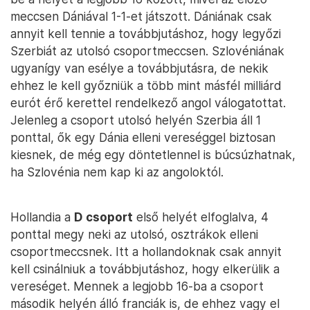
meccsen Dániával 1-1-et játszott. Dániának csak
annyit kell tennie a továbbjutáshoz, hogy legyőzi
Szerbiát az utolsó csoportmeccsen. Szlovéniának
ugyanígy van esélye a továbbjutásra, de nekik
ehhez le kell győzniük a több mint másfél milliárd
eurót érő kerettel rendelkező angol válogatottat.
Jelenleg a csoport utolsó helyén Szerbia áll 1
ponttal, ők egy Dánia elleni vereséggel biztosan
kiesnek, de még egy döntetlennel is búcsúzhatnak,
ha Szlovénia nem kap ki az angoloktól.
Hollandia a
D csoport
első helyét elfoglalva, 4
ponttal megy neki az utolsó, osztrákok elleni
csoportmeccsnek. Itt a hollandoknak csak annyit
kell csinálniuk a továbbjutáshoz, hogy elkerülik a
vereséget. Mennek a legjobb 16-ba a csoport
második helyén álló franciák is, de ehhez vagy el