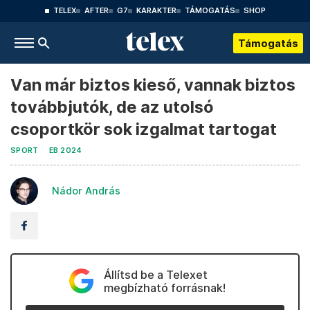
TELEX
AFTER
G7
KARAKTER
TÁMOGATÁS
SHOP
Támogatás
Van már biztos kieső, vannak biztos
továbbjutók, de az utolsó
csoportkör sok izgalmat tartogat
SPORT
EB 2024
Nádor András
Állítsd be a Telexet
megbízható forrásnak!