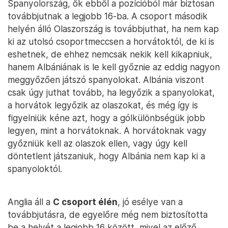
Spanyolország, ők ebből a pozícióból már biztosan
továbbjutnak a legjobb 16-ba. A csoport második
helyén álló Olaszország is továbbjuthat, ha nem kap
ki az utolsó csoportmeccsen a horvátoktól, de ki is
eshetnek, de ehhez nemcsak nekik kell kikapniuk,
hanem Albániának is le kell győznie az eddig nagyon
meggyőzően játszó spanyolokat. Albánia viszont
csak úgy juthat tovább, ha legyőzik a spanyolokat,
a horvátok legyőzik az olaszokat, és még így is
figyelniük kéne azt, hogy a gólkülönbségük jobb
legyen, mint a horvátoknak. A horvátoknak vagy
győzniük kell az olaszok ellen, vagy úgy kell
döntetlent játszaniuk, hogy Albánia nem kap ki a
spanyoloktól.
Anglia áll a
C csoport élén
, jó esélye van a
továbbjutásra, de egyelőre még nem biztosította
be a helyét a legjobb 16 között, mivel az előző