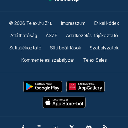
© 2026 Telex.hu Zrt.
Impresszum
Etikai kódex
Átláthatóság
ÁSZF
Adatkezelési tájékoztató
Sütitájékoztató
Süti beállítások
Szabályzatok
Kommentelési szabályzat
Telex Sales