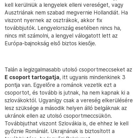
kell kerülniük a lengyelek elleni vereséget, vagy
Ausztriának nem szabad megvernie Hollandiát. Ha
viszont nyernek az osztrákok, akkor fix
továbbjutók. Lengyelország esetében nincs ha,
nincs mit számolni, a lengyel válogatott lett az
Európa-bajnokság első biztos kiesője.
Talán a legizgalmasabb utolsó csoportmeccseket az
E csoport tartogatja
, itt ugyanis mindenkinek 3
pontja van. Egyelőre a románok vezetik ezt a
csoportot, és tovább is jutnak, ha nem kapnak ki a
szlovákoktól. Ugyanígy csak a vereség elkerülésére
lesz szüksége a második helyen álló belgáknak az
ukránok ellen az utolsó csoportmeccsükön.
Továbbjuthat viszont Szlovákia is, de ehhez le kell
győznie Romániát. Ukrajnának is biztosított a