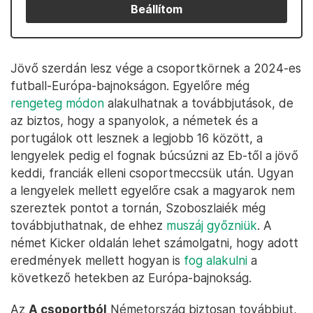
Beállítom
Jövő szerdán lesz vége a csoportkörnek a 2024-es
futball-Európa-bajnokságon. Egyelőre még
rengeteg módon
alakulhatnak a továbbjutások, de
az biztos, hogy a spanyolok, a németek és a
portugálok ott lesznek a legjobb 16 között, a
lengyelek pedig el fognak búcsúzni az Eb-től a jövő
keddi, franciák elleni csoportmeccsük után. Ugyan
a lengyelek mellett egyelőre csak a magyarok nem
szereztek pontot a tornán, Szoboszlaiék még
továbbjuthatnak, de ehhez
muszáj győzniük
. A
német Kicker oldalán lehet számolgatni, hogy adott
eredmények mellett hogyan is
fog alakulni
a
következő hetekben az Európa-bajnokság.
Az
A csoportból
Németország biztosan továbbjut,