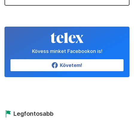
Kövess minket Facebookon is!
Követem!
Legfontosabb