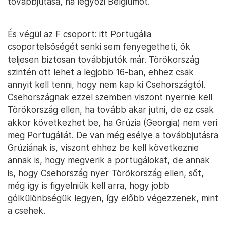
továbbjutása, ha legyőzi Belgiumot.
És végül az F csoport: itt Portugália
csoportelsőségét senki sem fenyegetheti, ők
teljesen biztosan továbbjutók már. Törökország
szintén ott lehet a legjobb 16-ban, ehhez csak
annyit kell tenni, hogy nem kap ki Csehországtól.
Csehországnak ezzel szemben viszont nyernie kell
Törökország ellen, ha tovább akar jutni, de ez csak
akkor következhet be, ha Grúzia (Georgia) nem veri
meg Portugáliát. De van még esélye a továbbjutásra
Grúziának is, viszont ehhez be kell következnie
annak is, hogy megverik a portugálokat, de annak
is, hogy Csehország nyer Törökország ellen, sőt,
még így is figyelniük kell arra, hogy jobb
gólkülönbségük legyen, így előbb végezzenek, mint
a csehek.