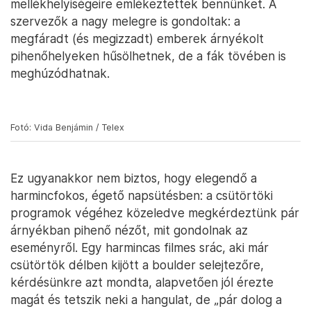
mellékhelyiségeire emlékeztettek bennünket. A
szervezők a nagy melegre is gondoltak: a
megfáradt (és megizzadt) emberek árnyékolt
pihenőhelyeken hűsölhetnek, de a fák tövében is
meghúzódhatnak.