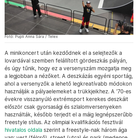
Fotó: Pupli Anna Sára / Telex
A minikoncert után kezdődnek el a selejtezők a
lovardával szemben felállított gördeszkás pályán,
és úgy tűnik, hogy ez a versenyszám mozgatja meg
a legjobban a nézőket. A deszkázás egyéni sportág,
ahol a versenyzők a lehető legkreatívabb módokon
használják a pályaelemeket a trükkjeikhez. A '70-es
évekre visszanyúló extrémsport kerekes deszkáit
először csak gyorsasági és szlalomversenyeken
használták, később terjedt el a máig legnépszerűbb
freestyle stílus. Az olimpiai kvalifikációs fesztivál
hivatalos oldala
szerint a freestyle-nak három ága
van: vert (félcső), street (utca) és park (medence,