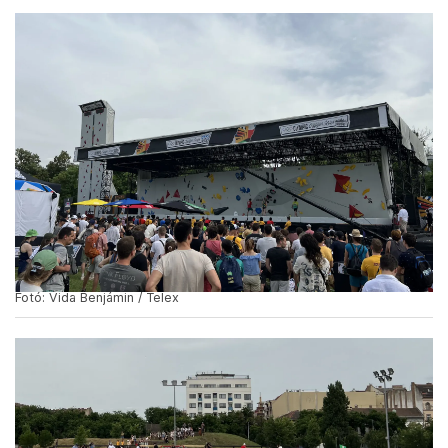
lányt is: szerintük nagyon jó helyszínt választottak a
szervezők, igaz, a hőséget elég rosszul bírták.
Egyikük már, kisebb kihagyásokkal ugyan, de
gyerekkora óta mászik, a másik megkérdezett
párszor volt eddig, de élvezi. Elsősorban a
nézőknek felállított mászófal miatt jöttek, amit
ingyenesen lehet kipróbálni – a fal mellett számláló
jelzi, eddig hányan használták, péntek délelőttre
már több mint ötszázat mutat a jelzőfelület.
Emellett folyamatosan szól a zene, graffitifelületek
és kalandpark is várja az érdeklődőket.