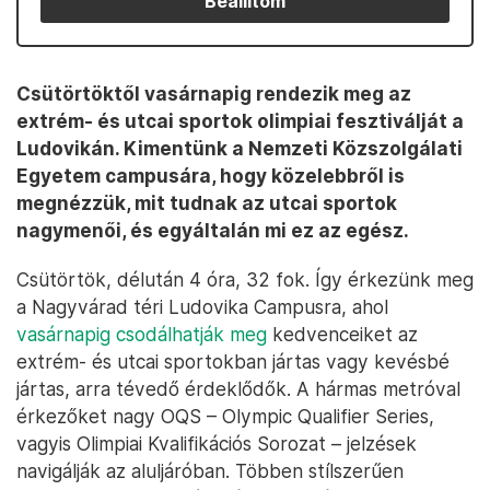
Beállítom
Csütörtöktől vasárnapig rendezik meg az
extrém- és utcai sportok olimpiai fesztiválját a
Ludovikán. Kimentünk a Nemzeti Közszolgálati
Egyetem campusára, hogy közelebbről is
megnézzük, mit tudnak az utcai sportok
nagymenői, és egyáltalán mi ez az egész.
Csütörtök, délután 4 óra, 32 fok. Így érkezünk meg
a Nagyvárad téri Ludovika Campusra, ahol
vasárnapig csodálhatják meg
kedvenceiket az
extrém- és utcai sportokban jártas vagy kevésbé
jártas, arra tévedő érdeklődők. A hármas metróval
érkezőket nagy OQS – Olympic Qualifier Series,
vagyis Olimpiai Kvalifikációs Sorozat – jelzések
navigálják az aluljáróban. Többen stílszerűen