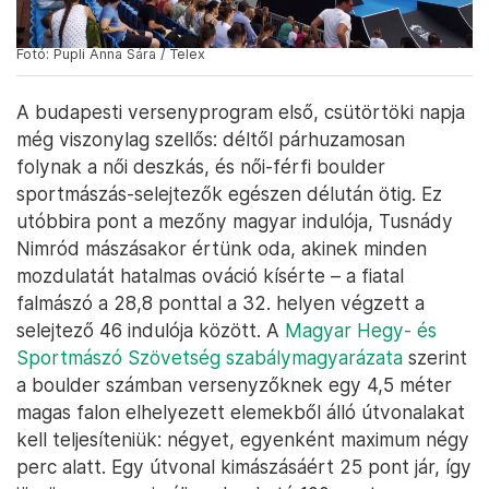
Fotó: Pupli Anna Sára / Telex
A budapesti versenyprogram első, csütörtöki napja
még viszonylag szellős: déltől párhuzamosan
folynak a női deszkás, és női-férfi boulder
sportmászás-selejtezők egészen délután ötig. Ez
utóbbira pont a mezőny magyar indulója, Tusnády
Nimród mászásakor értünk oda, akinek minden
mozdulatát hatalmas ováció kísérte – a fiatal
falmászó a 28,8 ponttal a 32. helyen végzett a
selejtező 46 indulója között. A
Magyar Hegy- és
Sportmászó Szövetség szabálymagyarázata
szerint
a boulder számban versenyzőknek egy 4,5 méter
magas falon elhelyezett elemekből álló útvonalakat
kell teljesíteniük: négyet, egyenként maximum négy
perc alatt. Egy útvonal kimászásáért 25 pont jár, így