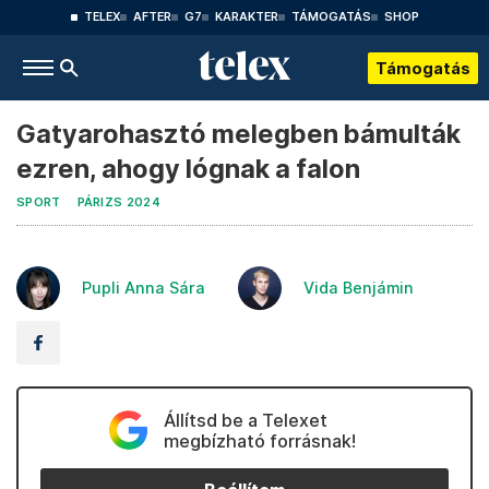
TELEX
AFTER
G7
KARAKTER
TÁMOGATÁS
SHOP
Támogatás
Gatyarohasztó melegben bámulták
ezren, ahogy lógnak a falon
SPORT
PÁRIZS 2024
Pupli Anna Sára
Vida Benjámin
Állítsd be a Telexet
megbízható forrásnak!