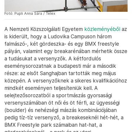
Fotó: Pupli Anna Sára / Telex
A Nemzeti Közszolgálati Egyetem
közleményéből
az
is kiderült, hogy a Ludovika Campuson három
falmászó-, két gördeszka- és egy BMX freestyle
pályán, valamint egy breakarénában mérhetik össze
a tudásukat a versenyzők. A kétfordulós
eseménysorozatnak a budapesti már a második
része: az elsőt Sanghajban tartották meg május
közepén. A versenyzőknek a sikeres kvalifikációhoz
mindkét eseményen teljesíteniük kell. A
selejtezősorozatból a sportmászás gyorsasági
versenyszámában öt női és öt férfi, az ügyességi
(boulder) és nehézségi mászás kombinációjában
pedig tíz-tíz versenyző, a breakeseknél hét-hét, a
BMX Freestyle park számaiban hat-hat, a