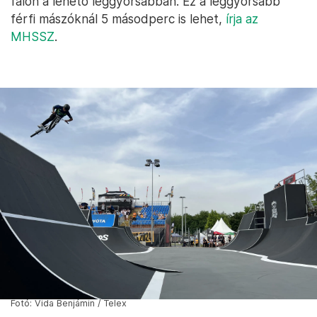
falon a lehető leggyorsabban. Ez a leggyorsabb
férfi mászóknál 5 másodperc is lehet,
írja az
MHSSZ
.
Fotó: Vida Benjámin / Telex