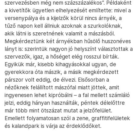
Fotó: Vida Benjámin / Telex
Ez ugyanakkor nem biztos, hogy elegendő a
harmincfokos, égető napsütésben: a csütörtöki
programok végéhez közeledve megkérdeztünk pár
árnyékban pihenő nézőt, mit gondolnak az
eseményről. Egy harmincas filmes srác, aki már
csütörtök délben kijött a boulder selejtezőre,
kérdésünkre azt mondta, alapvetően jól érezte
magát és tetszik neki a hangulat, de „pár dolog a
szervezésben még nem százszázalékos”. Példaként
a kivetítők ügyetlen elhelyezését említette: mivel a
versenypálya és a kijelzők körül nincs árnyék, a
tűző napon kell állniuk azoknak a szurkolóknak,
akik látni is szeretnének valamit a mászásból.
Megkérdeztünk két árnyékban hűsölő huszonéves