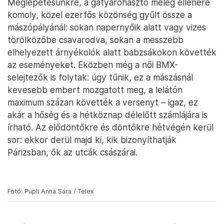
Fotó: Vida Benjámin / Telex
Az előző napon felbuzdulva péntek délelőtt is
kinéztünk az eseményre, hogy megnézzük, milyen
mindez a harmincfokos délelőtti napsütésben és
nem mellékesen lássunk valamit a 10-kor kezdődő
férfi-női nehézségi mászás selejtezőiből is. Itt a
boulderhez képest kötélbiztosítással egy sokkal
magasabb, 15 méteres, változó dőlésszögű falon
kell feljutniuk a versenyzőknek: erre maximum 6
percük van és egyszer próbálkozhatnak.
Meglepetésünkre, a gatyarohasztó meleg ellenére
komoly, közel ezerfős közönség gyűlt össze a
mászópályánál: sokan napernyőik alatt vagy vizes
törölközőbe csavarodva, sokan a messzebb
elhelyezett árnyékolók alatt babzsákokon követték
az eseményeket. Eközben még a női BMX-