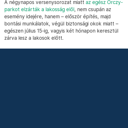
selejtezők is folytak: úgy tűnik, ez a mászásnál
kevesebb embert mozgatott meg, a lelátón
maximum százan követték a versenyt – igaz, ez
akár a hőség és a hétköznap délelőtt számlájára is
írható. Az elődöntőkre és döntőkre hétvégén kerül
sor: ekkor derül majd ki, kik bizonyíthatják
Párizsban, ők az utcák császárai.