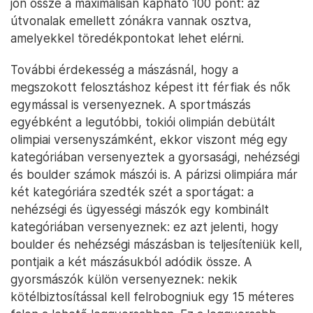
jön össze a maximálisan kapható 100 pont: az
útvonalak emellett zónákra vannak osztva,
amelyekkel töredékpontokat lehet elérni.
További érdekesség a mászásnál, hogy a
megszokott felosztáshoz képest itt férfiak és nők
egymással is versenyeznek. A sportmászás
egyébként a legutóbbi, tokiói olimpián debütált
olimpiai versenyszámként, ekkor viszont még egy
kategóriában versenyeztek a gyorsasági, nehézségi
és boulder számok mászói is. A párizsi olimpiára már
két kategóriára szedték szét a sportágat: a
nehézségi és ügyességi mászók egy kombinált
kategóriában versenyeznek: ez azt jelenti, hogy
boulder és nehézségi mászásban is teljesíteniük kell,
pontjaik a két mászásukból adódik össze. A
gyorsmászók külön versenyeznek: nekik
kötélbiztosítással kell felrobogniuk egy 15 méteres