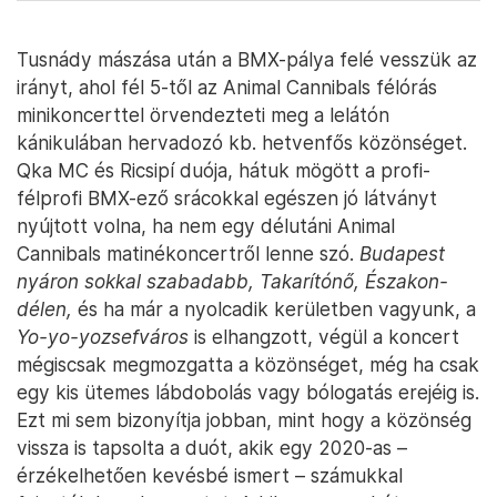
Tusnády mászása után a BMX-pálya felé vesszük az
irányt, ahol fél 5-től az Animal Cannibals félórás
minikoncerttel örvendezteti meg a lelátón
kánikulában hervadozó kb. hetvenfős közönséget.
Qka MC és Ricsipí duója, hátuk mögött a profi-
félprofi BMX-ező srácokkal egészen jó látványt
nyújtott volna, ha nem egy délutáni Animal
Cannibals matinékoncertről lenne szó.
Budapest
nyáron sokkal szabadabb, Takarítónő, Északon-
délen,
és ha már a nyolcadik kerületben vagyunk, a
Yo-yo-yozsefváros
is elhangzott, végül a koncert
mégiscsak megmozgatta a közönséget, még ha csak
egy kis ütemes lábdobolás vagy bólogatás erejéig is.
Ezt mi sem bizonyítja jobban, mint hogy a közönség
vissza is tapsolta a duót, akik egy 2020-as –
érzékelhetően kevésbé ismert – számukkal