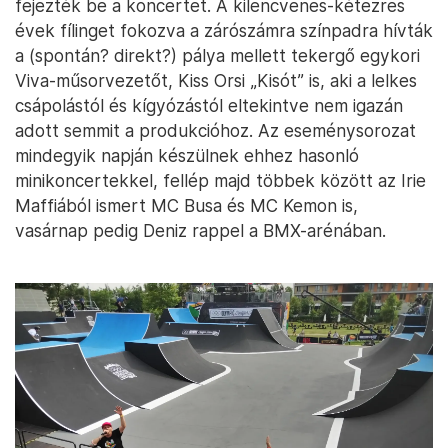
fejezték be a koncertet. A kilencvenes-kétezres
évek fílinget fokozva a zárószámra színpadra hívták
a (spontán? direkt?) pálya mellett tekergő egykori
Viva-műsorvezetőt, Kiss Orsi „Kisót” is, aki a lelkes
csápolástól és kígyózástól eltekintve nem igazán
adott semmit a produkcióhoz. Az eseménysorozat
mindegyik napján készülnek ehhez hasonló
minikoncertekkel, fellép majd többek között az Irie
Maffiából ismert MC Busa és MC Kemon is,
vasárnap pedig Deniz rappel a BMX-arénában.