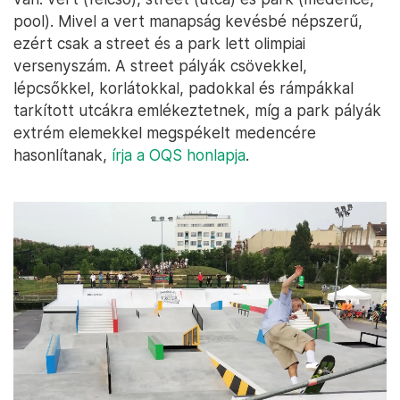
pool). Mivel a vert manapság kevésbé népszerű,
ezért csak a street és a park lett olimpiai
versenyszám. A street pályák csövekkel,
lépcsőkkel, korlátokkal, padokkal és rámpákkal
tarkított utcákra emlékeztetnek, míg a park pályák
extrém elemekkel megspékelt medencére
hasonlítanak,
írja a OQS honlapja
.