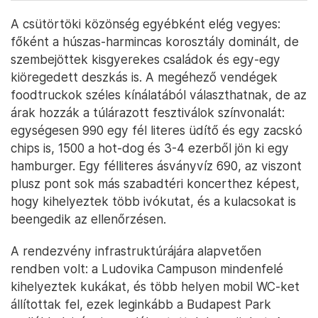
A csütörtöki közönség egyébként elég vegyes:
főként a húszas-harmincas korosztály dominált, de
szembejöttek kisgyerekes családok és egy-egy
kiöregedett deszkás is. A megéhező vendégek
foodtruckok széles kínálatából választhatnak, de az
árak hozzák a túlárazott fesztiválok színvonalát:
egységesen 990 egy fél literes üdítő és egy zacskó
chips is, 1500 a hot-dog és 3-4 ezerből jön ki egy
hamburger. Egy félliteres ásványvíz 690, az viszont
plusz pont sok más szabadtéri koncerthez képest,
hogy kihelyeztek több ivókutat, és a kulacsokat is
beengedik az ellenőrzésen.
A rendezvény infrastruktúrájára alapvetően
rendben volt: a Ludovika Campuson mindenfelé
kihelyeztek kukákat, és több helyen mobil WC-ket
állítottak fel, ezek leginkább a Budapest Park