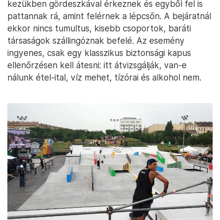
kezükben gördeszkával érkeznek és egyből fel is
pattannak rá, amint felérnek a lépcsőn. A bejáratnál
ekkor nincs tumultus, kisebb csoportok, baráti
társaságok szállingóznak befelé. Az esemény
ingyenes, csak egy klasszikus biztonsági kapus
ellenőrzésen kell átesni: itt átvizsgálják, van-e
nálunk étel-ital, víz mehet, tízórai és alkohol nem.