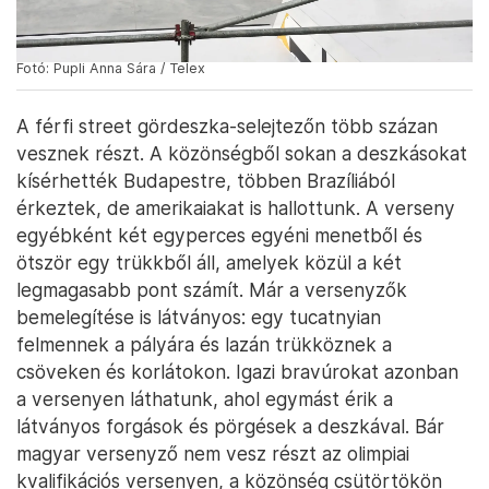
Fotó: Pupli Anna Sára / Telex
A férfi street gördeszka-selejtezőn több százan
vesznek részt. A közönségből sokan a deszkásokat
kísérhették Budapestre, többen Brazíliából
érkeztek, de amerikaiakat is hallottunk. A verseny
egyébként két egyperces egyéni menetből és
ötször egy trükkből áll, amelyek közül a két
legmagasabb pont számít. Már a versenyzők
bemelegítése is látványos: egy tucatnyian
felmennek a pályára és lazán trükköznek a
csöveken és korlátokon. Igazi bravúrokat azonban
a versenyen láthatunk, ahol egymást érik a
látványos forgások és pörgések a deszkával. Bár
magyar versenyző nem vesz részt az olimpiai
kvalifikációs versenyen, a közönség csütörtökön