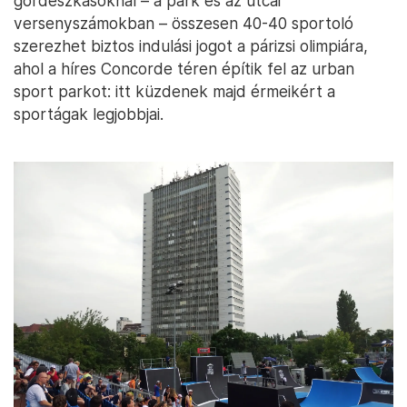
gördeszkásoknál – a park és az utcai
versenyszámokban – összesen 40-40 sportoló
szerezhet biztos indulási jogot a párizsi olimpiára,
ahol a híres Concorde téren építik fel az urban
sport parkot: itt küzdenek majd érmeikért a
sportágak legjobbjai.