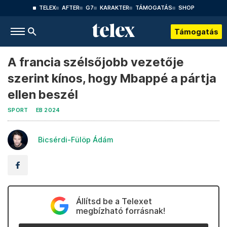
TELEX
AFTER
G7
KARAKTER
TÁMOGATÁS
SHOP
Támogatás
A francia szélsőjobb vezetője
szerint kínos, hogy Mbappé a pártja
ellen beszél
SPORT
EB 2024
Bicsérdi-Fülöp Ádám
Állítsd be a Telexet
megbízható forrásnak!