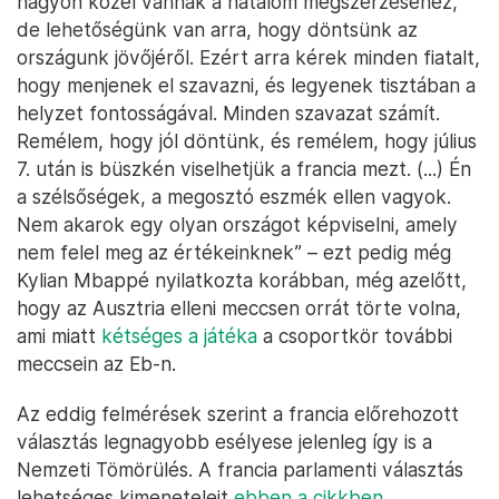
nagyon közel vannak a hatalom megszerzéséhez,
de lehetőségünk van arra, hogy döntsünk az
országunk jövőjéről. Ezért arra kérek minden fiatalt,
hogy menjenek el szavazni, és legyenek tisztában a
helyzet fontosságával. Minden szavazat számít.
Remélem, hogy jól döntünk, és remélem, hogy július
7. után is büszkén viselhetjük a francia mezt. (...) Én
a szélsőségek, a megosztó eszmék ellen vagyok.
Nem akarok egy olyan országot képviselni, amely
nem felel meg az értékeinknek” – ezt pedig még
Kylian Mbappé nyilatkozta korábban, még azelőtt,
hogy az Ausztria elleni meccsen orrát törte volna,
ami miatt
kétséges a játéka
a csoportkör további
meccsein az Eb-n.
Az eddig felmérések szerint a francia előrehozott
választás legnagyobb esélyese jelenleg így is a
Nemzeti Tömörülés. A francia parlamenti választás
lehetséges kimeneteleit
ebben a cikkben