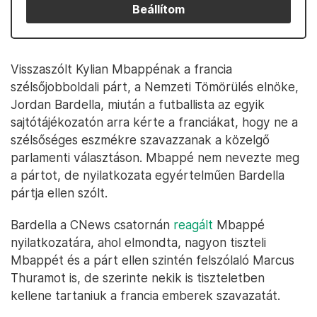
Beállítom
Visszaszólt Kylian Mbappénak a francia
szélsőjobboldali párt, a Nemzeti Tömörülés elnöke,
Jordan Bardella, miután a futballista az egyik
sajtótájékozatón arra kérte a franciákat, hogy ne a
szélsőséges eszmékre szavazzanak a közelgő
parlamenti választáson. Mbappé nem nevezte meg
a pártot, de nyilatkozata egyértelműen Bardella
pártja ellen szólt.
Bardella a CNews csatornán
reagált
Mbappé
nyilatkozatára, ahol elmondta, nagyon tiszteli
Mbappét és a párt ellen szintén felszólaló Marcus
Thuramot is, de szerinte nekik is tiszteletben
kellene tartaniuk a francia emberek szavazatát.