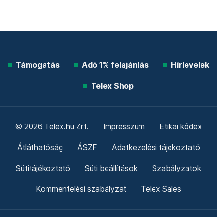
Támogatás
Adó 1% felajánlás
Hírlevelek
Telex Shop
© 2026 Telex.hu Zrt.
Impresszum
Etikai kódex
Átláthatóság
ÁSZF
Adatkezelési tájékoztató
Sütitájékoztató
Süti beállítások
Szabályzatok
Kommentelési szabályzat
Telex Sales