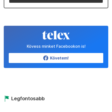
Kövess minket Facebookon is!
Követem!
Legfontosabb