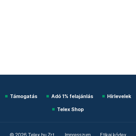
Támogatás
Adó 1% felajánlás
Hírlevelek
Telex Shop
© 2026 Telex.hu Zrt.
Impresszum
Etikai kódex