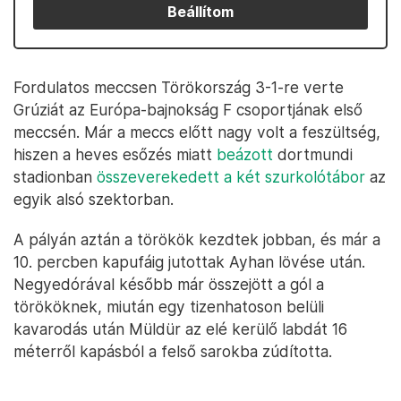
Beállítom
Fordulatos meccsen Törökország 3-1-re verte
Grúziát az Európa-bajnokság F csoportjának első
meccsén. Már a meccs előtt nagy volt a feszültség,
hiszen a heves esőzés miatt
beázott
dortmundi
stadionban
összeverekedett a két szurkolótábor
az
egyik alsó szektorban.
A pályán aztán a törökök kezdtek jobban, és már a
10. percben kapufáig jutottak Ayhan lövése után.
Negyedórával később már összejött a gól a
törököknek, miután egy tizenhatoson belüli
kavarodás után Müldür az elé kerülő labdát 16
méterről kapásból a felső sarokba zúdította.