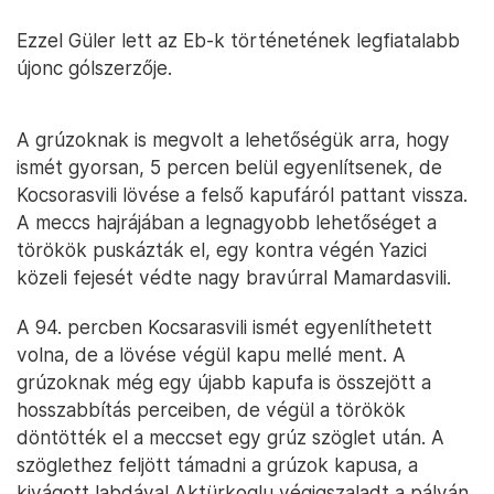
Ezzel Güler lett az Eb-k történetének legfiatalabb
újonc gólszerzője.
A grúzoknak is megvolt a lehetőségük arra, hogy
ismét gyorsan, 5 percen belül egyenlítsenek, de
Kocsorasvili lövése a felső kapufáról pattant vissza.
A meccs hajrájában a legnagyobb lehetőséget a
törökök puskázták el, egy kontra végén Yazici
közeli fejesét védte nagy bravúrral Mamardasvili.
A 94. percben Kocsarasvili ismét egyenlíthetett
volna, de a lövése végül kapu mellé ment. A
grúzoknak még egy újabb kapufa is összejött a
hosszabbítás perceiben, de végül a törökök
döntötték el a meccset egy grúz szöglet után. A
szöglethez feljött támadni a grúzok kapusa, a
kivágott labdával Aktürkoglu végigszaladt a pályán,