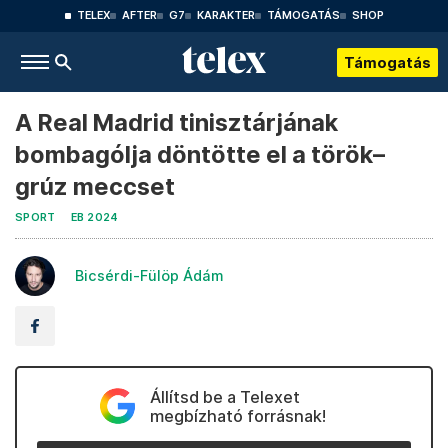
TELEX
AFTER
G7
KARAKTER
TÁMOGATÁS
SHOP
Támogatás
A Real Madrid tinisztárjának
bombagólja döntötte el a török–
grúz meccset
SPORT
EB 2024
Bicsérdi-Fülöp Ádám
Állítsd be a Telexet
megbízható forrásnak!