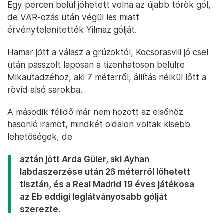
Egy percen belül jöhetett volna az újabb török gól,
de VAR-ozás után végül les miatt
érvénytelenítették Yilmaz gólját.
Hamar jött a válasz a grúzoktól, Kocsorasvili jó csel
után passzolt laposan a tizenhatoson belülre
Mikautadzéhoz, aki 7 méterről, állítás nélkül lőtt a
rövid alsó sarokba.
A második félidő már nem hozott az elsőhöz
hasonló iramot, mindkét oldalon voltak kisebb
lehetőségek, de
aztán jött Arda Güler, aki Ayhan
labdaszerzése után 26 méterről lőhetett
tisztán, és a Real Madrid 19 éves játékosa
az Eb eddigi leglátványosabb gólját
szerezte.