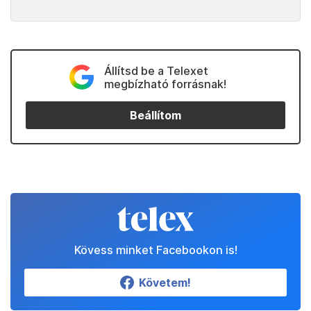
Állítsd be a Telexet
megbízható forrásnak!
Beállítom
Kövess minket Facebookon is!
Követem!