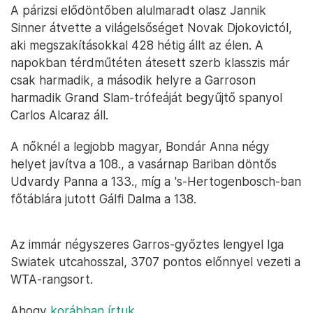
A párizsi elődöntőben alulmaradt olasz Jannik
Sinner átvette a világelsőséget Novak Djokovictól,
aki megszakításokkal 428 hétig állt az élen. A
napokban térdműtéten átesett szerb klasszis már
csak harmadik, a második helyre a Garroson
harmadik Grand Slam-trófeáját begyűjtő spanyol
Carlos Alcaraz áll.
A nőknél a legjobb magyar, Bondár Anna négy
helyet javítva a 108., a vasárnap Bariban döntős
Udvardy Panna a 133., míg a 's-Hertogenbosch-ban
főtáblára jutott Gálfi Dalma a 138.
Az immár négyszeres Garros-győztes lengyel Iga
Swiatek utcahosszal, 3707 pontos előnnyel vezeti a
WTA-rangsort.
Ahogy
korábban írtuk
,