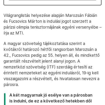
Világranglistás helyezése alapján Marozsán Fábián
és Fucsovics Márton is indulási jogot szerzett a
párizsi olimpia tenisztornájának egyéni versenyébe –
írja az MTI.
A magyar szövetség tájékoztatása szerint a
kvótákról határozó hétfői rangsorban Marozsán a
42., Fucsovics pedig az 55. helyen áll, és mindkettő
garantált részvételt jelent alanyi jogon. A
nemzetközi szövetség (ITF) szerdáig értesíti az
érintett nemzeteket az egyéni indulásról, 19-ig kell
visszaigazolni a részvételt, és hivatalosan nevezni a
párosra.
A két magyarnak jó esélye van a párosban
is indulni, de ez a következő hetekben dől