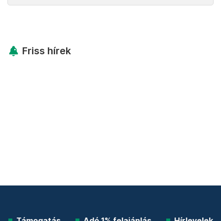
Friss hírek
Támogatás
Adó 1% felajánlás
Hírlevelek