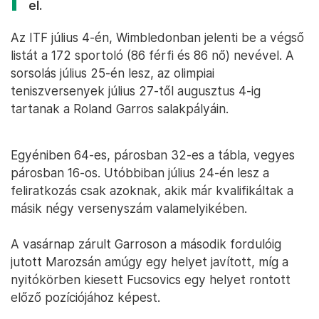
el.
Az ITF július 4-én, Wimbledonban jelenti be a végső
listát a 172 sportoló (86 férfi és 86 nő) nevével. A
sorsolás július 25-én lesz, az olimpiai
teniszversenyek július 27-től augusztus 4-ig
tartanak a Roland Garros salakpályáin.
Egyéniben 64-es, párosban 32-es a tábla, vegyes
párosban 16-os. Utóbbiban július 24-én lesz a
feliratkozás csak azoknak, akik már kvalifikáltak a
másik négy versenyszám valamelyikében.
A vasárnap zárult Garroson a második fordulóig
jutott Marozsán amúgy egy helyet javított, míg a
nyitókörben kiesett Fucsovics egy helyet rontott
előző pozíciójához képest.