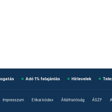
ogatás
Adó 1% felajánlás
Hírlevelek
Tele
Impresszum
Etikai kódex
Átláthatóság
ÁSZF
A
Süti beállítások
Szabályzatok
Kommentelési szabály