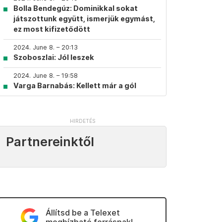
Bolla Bendegúz: Dominikkal sokat
játszottunk együtt, ismerjük egymást,
ez most kifizetődött
2024. June 8. – 20:13
Szoboszlai: Jól leszek
2024. June 8. – 19:58
Varga Barnabás: Kellett már a gól
Partnereinktől
Állítsd be a Telexet