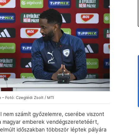
 – Fotó: Czeglédi Zsolt / MTI
l nem számít győzelemre, cserébe viszont
 a magyar emberek vendégszeretetéért,
z elmúlt időszakban többször léptek pályára