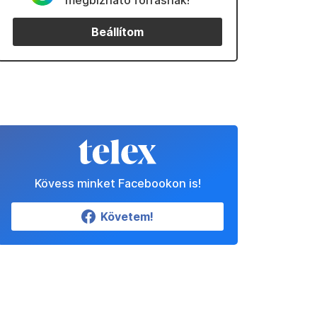
megbízható forrásnak!
Beállítom
Kövess minket Facebookon is!
Követem!