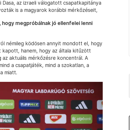
 Dasa, az izraeli válogatott csapatkapitánya
ozták is a magyarok korábbi mérkőzéseit,
, hogy megpróbálnak jó ellenfelei lenni
áról némileg ködösen annyit mondott el, hogy
 kapott, hanem, hogy az általa kitűzött
g az aktuális mérkőzésre koncentrál. A
mind a csapatjáték, mind a szokatlan, a
a miatt.