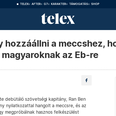
TELEX
AFTER
G7
KARAKTER
TÁMOGATÁS
SHOP
y hozzáállni a meccshez, 
a magyaroknak az Eb-re
ste debütáló szövetségi kapitány, Ran Ben
y nyilatkozattal hangolt a meccsre, és az
ogy megpróbálnak hasznos felkészülést