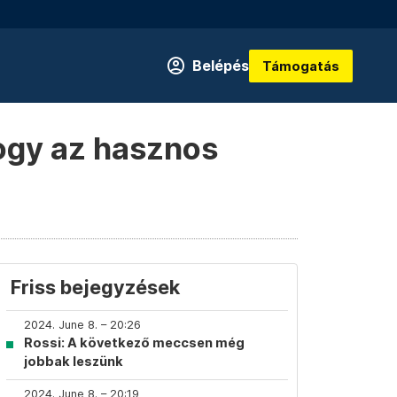
Belépés
Támogatás
hogy az hasznos
Friss bejegyzések
2024. June 8. – 20:26
Rossi: A következő meccsen még
jobbak leszünk
2024. June 8. – 20:19