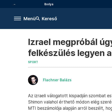
Ibolya
Menü
Kereső
Izrael megpróbál úg
felkészülés legyen 
SPORT
Flachner Balázs
Az izraeli válogatott kispadján szombat e
Shimon valahol érthető módon elég szerén
MTI beszámolója alapján arról beszélt, h