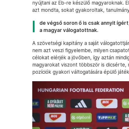
nyújtani az Eb-re készülő magyaroknak. Eli
azt mondta, sokat gyakoroltak, tanulmány
de végső soron ő is csak annyit ígért
a magyar válogatottnak.
A szövetségi kapitány a saját válogatottj
nem azt veszi figyelembe, milyen csapatot
célokat elérjék a jövőben, így aztán mindi
magyarokat viszont többször is dicsérte, 
pozíciók gyakori váltogatására épülő játék