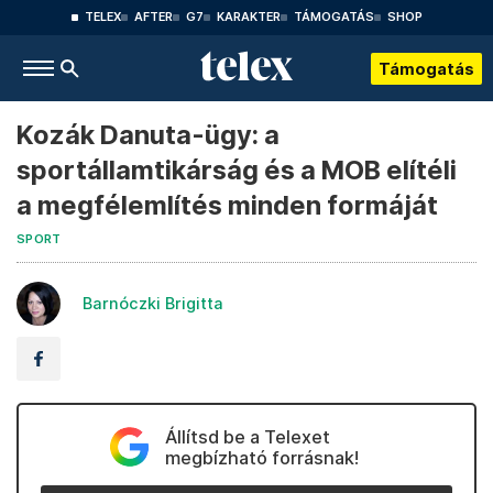
TELEX
AFTER
G7
KARAKTER
TÁMOGATÁS
SHOP
Támogatás
Kozák Danuta-ügy: a
sportállamtikárság és a MOB elítéli
a megfélemlítés minden formáját
SPORT
Barnóczki Brigitta
Állítsd be a Telexet
megbízható forrásnak!