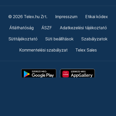
© 2026 Telex.hu Zrt.
Impresszum
Etikai kódex
Átláthatóság
ÁSZF
Adatkezelési tájékoztató
Sütitájékoztató
Süti beállítások
Szabályzatok
Kommentelési szabályzat
Telex Sales