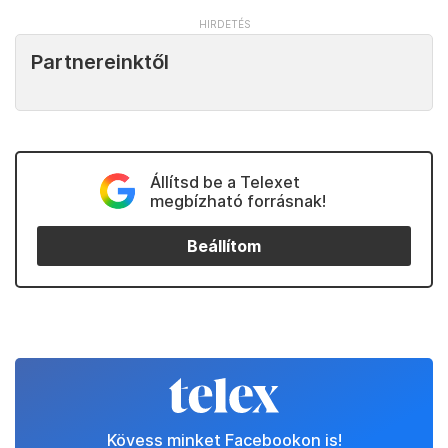
Partnereinktől
Állítsd be a Telexet
megbízható forrásnak!
Beállítom
Kövess minket Facebookon is!