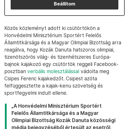
Beállítom
Közös közleményt adott ki csütörtökön a
Honvédelmi Minisztérium Sportért Felelős
Államtitkársága és a Magyar Olimpiai Bizottság arra
reagálva, hogy Kozák Danuta hatszoros olimpiai,
tizenötszörös világ- és tizenhétszeres Európa-
bajnok kajakozó egy csütörtök reggeli Facebook-
posztban
verbális molesztálással
vádolta meg
Csipes Ferenc kajakedzőt. Csipest azóta
felfüggesztette a kajak-kenu szövetség és
sportfegyelmi indult ellene.
„A Honvédelmi Minisztérium Sportért
Felelős Államtitkársága és a Magyar
Olimpiai Bizottság Kozák Danuta közösségi
média bejegyzéséből értesült az esetről,