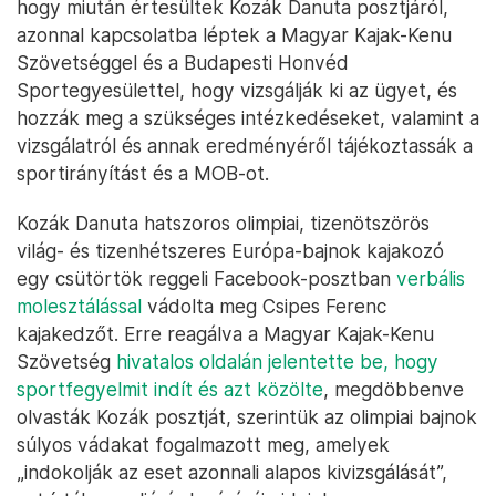
hogy miután értesültek Kozák Danuta posztjáról,
azonnal kapcsolatba léptek a Magyar Kajak-Kenu
Szövetséggel és a Budapesti Honvéd
Sportegyesülettel, hogy vizsgálják ki az ügyet, és
hozzák meg a szükséges intézkedéseket, valamint a
vizsgálatról és annak eredményéről tájékoztassák a
sportirányítást és a MOB-ot.
Kozák Danuta hatszoros olimpiai, tizenötszörös
világ- és tizenhétszeres Európa-bajnok kajakozó
egy csütörtök reggeli Facebook-posztban
verbális
molesztálással
vádolta meg Csipes Ferenc
kajakedzőt. Erre reagálva a Magyar Kajak-Kenu
Szövetség
hivatalos oldalán jelentette be, hogy
sportfegyelmit indít és azt közölte
, megdöbbenve
olvasták Kozák posztját, szerintük az olimpiai bajnok
súlyos vádakat fogalmazott meg, amelyek
„indokolják az eset azonnali alapos kivizsgálását”,