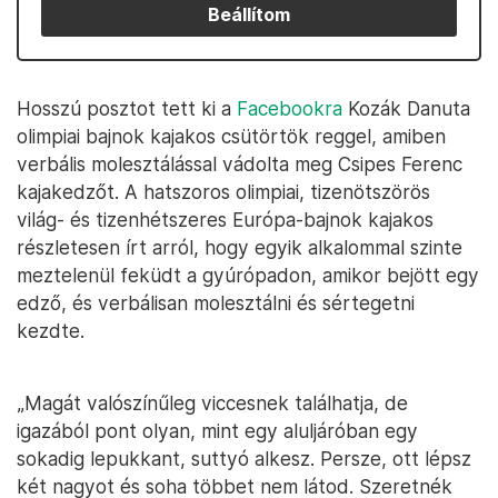
Beállítom
Hosszú posztot tett ki a
Facebookra
Kozák Danuta
olimpiai bajnok kajakos csütörtök reggel, amiben
verbális molesztálással vádolta meg Csipes Ferenc
kajakedzőt. A hatszoros olimpiai, tizenötszörös
világ- és tizenhétszeres Európa-bajnok kajakos
részletesen írt arról, hogy egyik alkalommal szinte
meztelenül feküdt a gyúrópadon, amikor bejött egy
edző, és verbálisan molesztálni és sértegetni
kezdte.
„Magát valószínűleg viccesnek találhatja, de
igazából pont olyan, mint egy aluljáróban egy
sokadig lepukkant, suttyó alkesz. Persze, ott lépsz
két nagyot és soha többet nem látod. Szeretnék