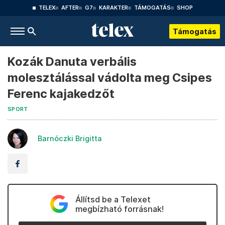
TELEX
AFTER
G7
KARAKTER
TÁMOGATÁS
SHOP
Támogatás
Kozák Danuta verbális
molesztálással vádolta meg Csipes
Ferenc kajakedzőt
SPORT
Barnóczki Brigitta
Állítsd be a Telexet
megbízható forrásnak!