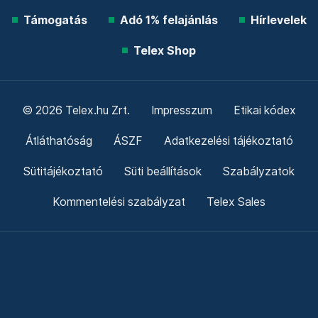
Támogatás
Adó 1% felajánlás
Hírlevelek
Telex Shop
© 2026 Telex.hu Zrt.
Impresszum
Etikai kódex
Átláthatóság
ÁSZF
Adatkezelési tájékoztató
Sütitájékoztató
Süti beállítások
Szabályzatok
Kommentelési szabályzat
Telex Sales