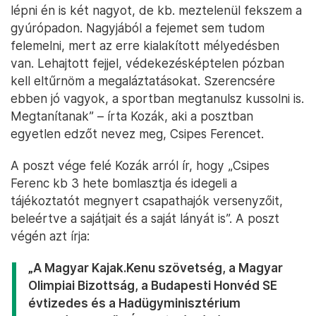
lépni én is két nagyot, de kb. meztelenül fekszem a
gyúrópadon. Nagyjából a fejemet sem tudom
felemelni, mert az erre kialakított mélyedésben
van. Lehajtott fejjel, védekezésképtelen pózban
kell eltűrnöm a megaláztatásokat. Szerencsére
ebben jó vagyok, a sportban megtanulsz kussolni is.
Megtanítanak” – írta Kozák, aki a posztban
egyetlen edzőt nevez meg, Csipes Ferencet.
A poszt vége felé Kozák arról ír, hogy „Csipes
Ferenc kb 3 hete bomlasztja és idegeli a
tájékoztatót megnyert csapathajók versenyzőit,
beleértve a sajátjait és a saját lányát is”. A poszt
végén azt írja:
„A Magyar Kajak.Kenu szövetség, a Magyar
Olimpiai Bizottság, a Budapesti Honvéd SE
évtizedes és a Hadügyminisztérium