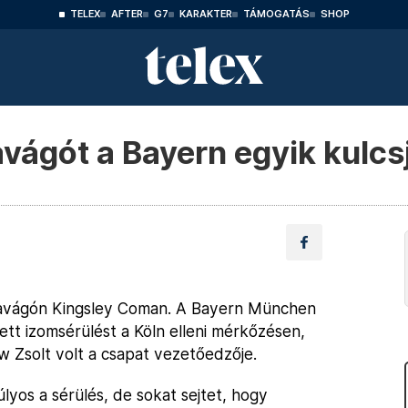
TELEX
AFTER
G7
KARAKTER
TÁMOGATÁS
SHOP
avágót a Bayern egyik kulc
sszavágón Kingsley Coman. A Bayern München
t izomsérülést a Köln elleni mérkőzésen,
őw Zsolt volt a csapat vezetőedzője.
lyos a sérülés, de sokat sejtet, hogy