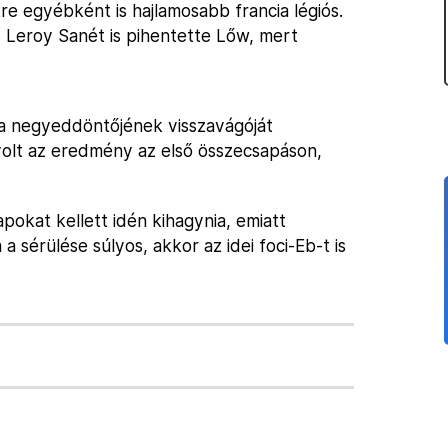
re egyébként is hajlamosabb francia légiós.
 Leroy Sanét is pihentette Lőw, mert
ja negyeddöntőjének visszavágóját
 volt az eredmény az első összecsapáson,
okat kellett idén kihagynia, emiatt
a sérülése súlyos, akkor az idei foci-Eb-t is