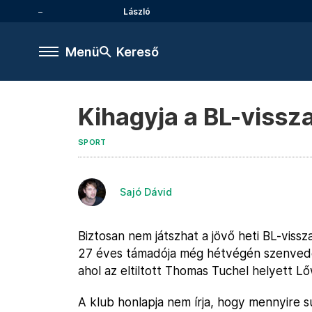
László
Menü
Kereső
Kihagyja a BL-vissz
SPORT
Sajó Dávid
Biztosan nem játszhat a jövő heti BL-vi
27 éves támadója még hétvégén szenvedet
ahol az eltiltott Thomas Tuchel helyett L
A klub honlapja nem írja, hogy mennyire sú