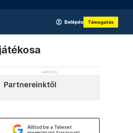
Belépés
Támogatás
sjátékosa
Partnereinktől
Állítsd be a Telexet
megbízható forrásnak!