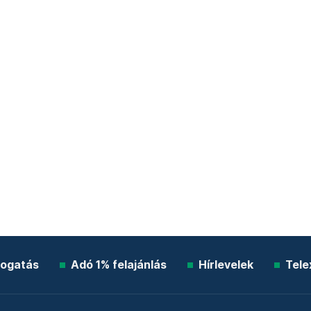
ogatás
Adó 1% felajánlás
Hírlevelek
Tele