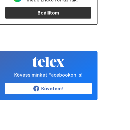
Beállítom
Kövess minket Facebookon is!
Követem!