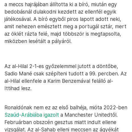
a meccs hajrájában állította ki a bíró, miután egy
bedobásnál dulakodni kezdett az ellenfél egyik
játékosával. A bíró egyből piros lapott adott neki,
amit nehezen emésztett meg a portugál sztár, mert
az öklét rázta felé, majd többször is megtapsolta,
miközben lesétált a pályáról.
Az al-Hilal 2-1-es győzelemmel jutott a döntőbe,
Sadio Mané csak szépíteni tudott a 99. percben. Az
al-Hilal ellenfele a Karim Benzemával felálló al-
Ittihad lesz.
Ronaldónak nem ez az első balhéja, mióta 2022-ben
Szaúd-Arábiába igazolt
a Manchester Unitedtől.
Februárban obszcén gesztus miatt indult ellene
vizsgálat. Az al-Sahab elleni meccsen az ágyékát