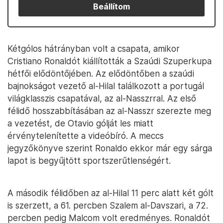
Beállítom
Kétgólos hátrányban volt a csapata, amikor
Cristiano Ronaldót kiállították a Szaúdi Szuperkupa
hétfői elődöntőjében. Az elődöntőben a szaúdi
bajnokságot vezető al-Hilal találkozott a portugál
világklasszis csapatával, az al-Nasszrral. Az első
félidő hosszabbításában az al-Nasszr szerezte meg
a vezetést, de Otavio gólját les miatt
érvénytelenítette a videóbíró. A meccs
jegyzőkönyve szerint Ronaldo ekkor már egy sárga
lapot is begyűjtött sportszerűtlenségért.
A második félidőben az al-Hilal 11 perc alatt két gólt
is szerzett, a 61. percben Szalem al-Davszari, a 72.
percben pedig Malcom volt eredményes. Ronaldót