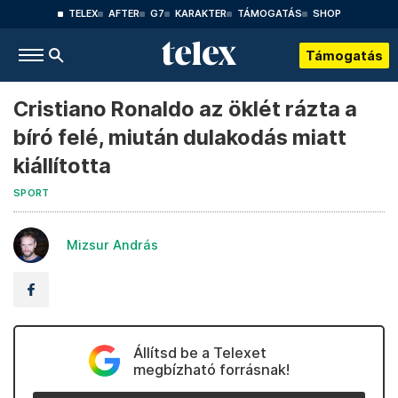
TELEX
AFTER
G7
KARAKTER
TÁMOGATÁS
SHOP
Támogatás
Cristiano Ronaldo az öklét rázta a
bíró felé, miután dulakodás miatt
kiállította
SPORT
Mizsur András
Állítsd be a Telexet
megbízható forrásnak!