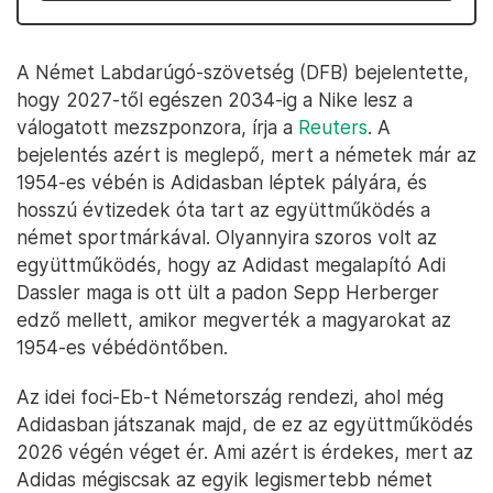
A Német Labdarúgó-szövetség (DFB) bejelentette,
hogy 2027-től egészen 2034-ig a Nike lesz a
válogatott mezszponzora, írja a
Reuters
. A
bejelentés azért is meglepő, mert a németek már az
1954-es vébén is Adidasban léptek pályára, és
hosszú évtizedek óta tart az együttműködés a
német sportmárkával. Olyannyira szoros volt az
együttműködés, hogy az Adidast megalapító Adi
Dassler maga is ott ült a padon Sepp Herberger
edző mellett, amikor megverték a magyarokat az
1954-es vébédöntőben.
Az idei foci-Eb-t Németország rendezi, ahol még
Adidasban játszanak majd, de ez az együttműködés
2026 végén véget ér. Ami azért is érdekes, mert az
Adidas mégiscsak az egyik legismertebb német