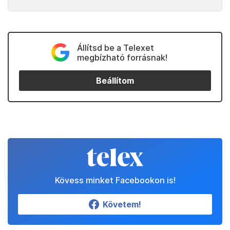
Állítsd be a Telexet
megbízható forrásnak!
Beállítom
Kövess minket Facebookon is!
Követem!