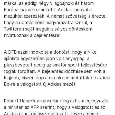
márka, az eddigi négy világbajnoki és három
Európa-bajnoki címüket is Adidas-logóval a
mezükön szerezték. A német szövetség is érezte,
hogy a döntés némi magyarázatra szorul, a
Twitteren saját maguk is súlyos döntésként
hivatkoznak a bejelentésre:
A DFB azzal indokolta a döntést, hogy a Nike
ajánlata egyszerűen jobb volt anyagilag, a
pluszbevételt pedig az amatőr sport fejlesztésére
fogják fordítani. A bejelentés időzítése sem volt a
legjobb, hiszen épp a napokban mutatták be az idei
Eb-re a válogatott új Adidas mezét.
Robert Habeck alkancellár még azt is megjegyezte
a hír után az AFP szerint, hogy a válogatott és az
Adidas mindig is összetartozott, része a német