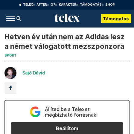
TELEX
AFTER
G7
KARAKTER
TÁMOGATÁS
SHOP
Támogatás
Hetven év után nem az Adidas lesz
a német válogatott mezszponzora
SPORT
Sajó Dávid
Állítsd be a Telexet
megbízható forrásnak!
Beállítom