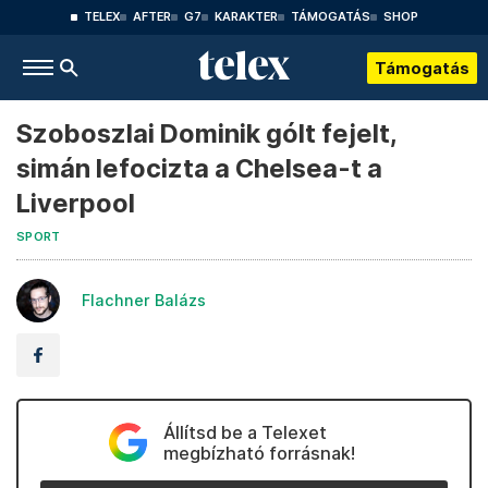
TELEX
AFTER
G7
KARAKTER
TÁMOGATÁS
SHOP
Támogatás
Szoboszlai Dominik gólt fejelt,
simán lefocizta a Chelsea-t a
Liverpool
SPORT
Flachner Balázs
Állítsd be a Telexet
megbízható forrásnak!