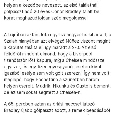
helyén a kezdőbe nevezett, az első találatnál
gólpasszt adó 20 éves Conor Bradley talált be
korát meghazudtolóan szép megoldással.
A hajrában aztán Jota egy tizenegyest is kiharcolt, a
Szalah hiányában azt elvégző Núñez viszont megint
a kapufát találta el, így maradt a 2-0. Az első
félidőről mindent elmond, hogy a Liverpool
tizenötször lőtt kapura, míg a Chelsea mindössze
egyszer, és egy tizenegyesgyanús eseten kívül
igazából esélye sem volt gólt szerezni. Így nem volt
meglepő, hogy Pochettino a szünetben három
helyen cserélt, Mudrik, Nkunku és Gusto is bement,
de ez sem sokat segített a Chelsea-n.
A 65. percben aztán az óriási meccset játszó
Bradley újabb gólpasszt adott, a remek beadásából