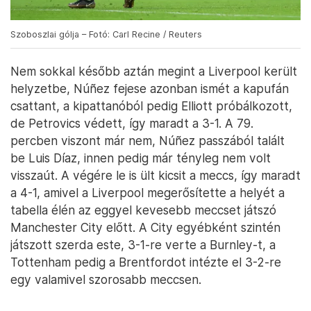
Szoboszlai gólja – Fotó: Carl Recine / Reuters
Nem sokkal később aztán megint a Liverpool került
helyzetbe, Núñez fejese azonban ismét a kapufán
csattant, a kipattanóból pedig Elliott próbálkozott,
de Petrovics védett, így maradt a 3-1. A 79.
percben viszont már nem, Núñez passzából talált
be Luis Díaz, innen pedig már tényleg nem volt
visszaút. A végére le is ült kicsit a meccs, így maradt
a 4-1, amivel a Liverpool megerősítette a helyét a
tabella élén az eggyel kevesebb meccset játszó
Manchester City előtt. A City egyébként szintén
játszott szerda este, 3-1-re verte a Burnley-t, a
Tottenham pedig a Brentfordot intézte el 3-2-re
egy valamivel szorosabb meccsen.