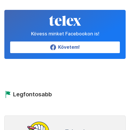
Kövess minket Facebookon is!
Követem!
Legfontosabb