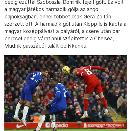
pedig ezúttal Szoboszlai Dominik fejelt gólt. Ez volt
a magyar játékos harmadik gólja az angol
bajnokságban, ennél többet csak Gera Zoltán
szerzett ott. A harmadik gól után Klopp le is kapta a
magyar középpályást a pályáról, a csere után pár
perccel pedig váratlanul szépített is a Chelsea,
Mudrik passzából talált be Nkunku.