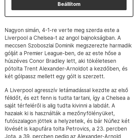
Beállítom
Nagyon simán, 4-1-re verte meg szerda este a
Liverpool a Chelsea-t az angol bajnokságban. A
meccsen Szoboszlai Dominik megszerezte harmadik
gólját a Premier League-ben, de az este hőse a
húszéves Conor Bradley lett, aki tökéletesen
pótolta Trent Alexander-Arnoldot a kezdőben, és
két gólpassz mellett egy gólt is szerzett.
A Liverpool agresszív letámadással kezdte az első
félidőt, és ezt fenn is tudta tartani, így a Chelsea a
saját térfeléről is alig tudta kivinni a labdát. A
hazaiak ki is használták a mezőnyfölényüket,
futószalagon jöttek a helyzeteik, és bár Núñez két
lövését is kapufára tolta Petrovics, a 23. percben
Jota, a 39. percben pedig az Alexander-Arnold