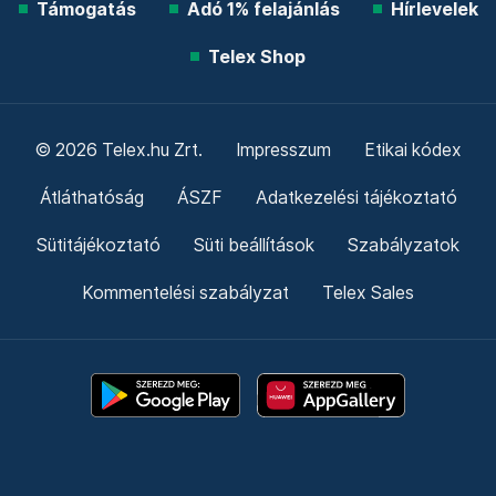
Támogatás
Adó 1% felajánlás
Hírlevelek
Telex Shop
© 2026 Telex.hu Zrt.
Impresszum
Etikai kódex
Átláthatóság
ÁSZF
Adatkezelési tájékoztató
Sütitájékoztató
Süti beállítások
Szabályzatok
Kommentelési szabályzat
Telex Sales