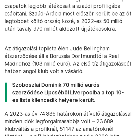
csapatok legjobb játékosait a szaúdi profi ligába
csábítani. Szaúd-Arábia most először került be az öt
legtöbbet költő ország közé, a 2022-es 50 millió
után tavaly 970 milliót áldozott új játékosokra.
Az átigazolási toplista élén Jude Bellingham
átszerződése áll a Borussia Dortmundtól a Real
Madridhoz (103 millió euró). Az első tíz átigazolásból
hatban angol klub volt a vásárló.
Szoboszlai Dominik 70 millió eurós
szerződése Lipcséből Liverpoolba a top 10-
es lista kilencedik helyére került.
A 2023-as év 74 836 határokon átívelő átigazolással
minden idők legforgalmasabbja volt – 23 689
klubváltás a profiknál, 51 147 az amatőröknél