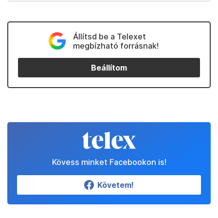
Állítsd be a Telexet
megbízható forrásnak!
Beállítom
Kövess minket Facebookon is!
Követem!