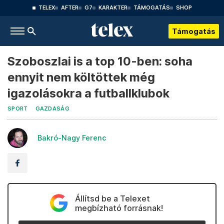
TELEX
AFTER
G7
KARAKTER
TÁMOGATÁS
SHOP
Támogatás
Szoboszlai is a top 10-ben: soha
ennyit nem költöttek még
igazolásokra a futballklubok
SPORT
GAZDASÁG
Bakró-Nagy Ferenc
Állítsd be a Telexet
megbízható forrásnak!