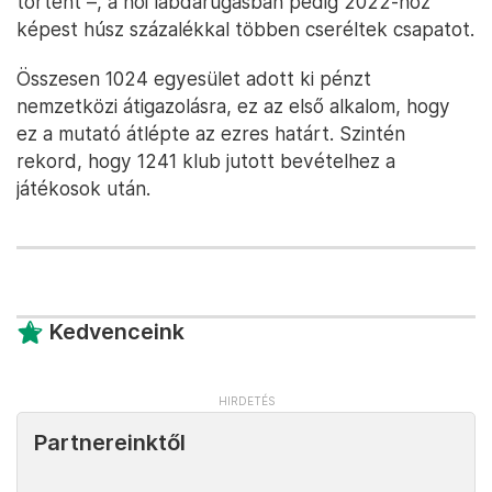
történt –, a női labdarúgásban pedig 2022-höz
képest húsz százalékkal többen cseréltek csapatot.
Összesen 1024 egyesület adott ki pénzt
nemzetközi átigazolásra, ez az első alkalom, hogy
ez a mutató átlépte az ezres határt. Szintén
rekord, hogy 1241 klub jutott bevételhez a
játékosok után.
Kedvenceink
Partnereinktől