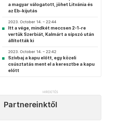
a magyar válogatott, jöhet Litvánia és
az Eb-kijutás
2023. October 14. – 22:44
Itt a vége, mindkét meccsen 2-1-re
vertük Szerbiát, Kalmárt a sípszó után
állították ki
2023. October 14. – 22:42
Szívbaj a kapu előtt, egy közeli
csúsztatás ment el a keresztbe a kapu
előtt
Partnereinktől