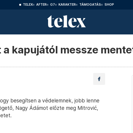
TELEX
AFTER
G7
KARAKTER
TÁMOGATÁS
SHOP
 a kapujától messze mente
 hogy besegítsen a védelemnek, jobb lenne
pögető, Nagy Ádámot előzte meg Mitrović,
etet.