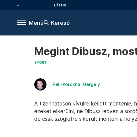
László
Menü
Kereső
Megint Dibusz, most
SPORT
Péli-Koroknai Gergely
A tizenhatoson kívülre kellett mentenie,
ezeket elkerülni, ne Dibusz legyen a sör
de csak szögletre sikerült menteni a helyz