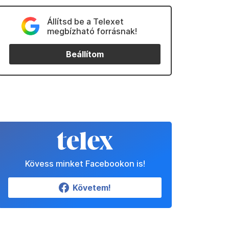
Állítsd be a Telexet
megbízható forrásnak!
Beállítom
Kövess minket Facebookon is!
Követem!