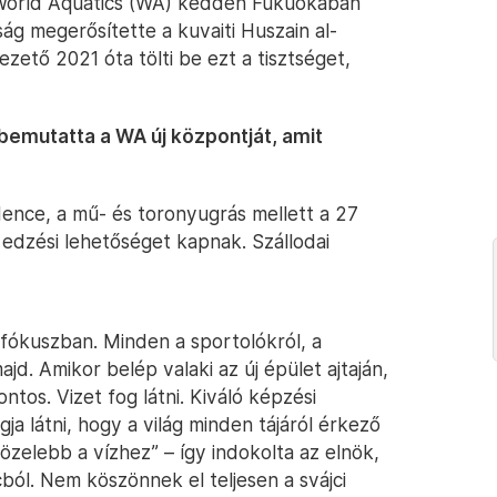
 World Aquatics (WA) kedden Fukuokában
ág megerősítette a kuvaiti Huszain al-
zető 2021 óta tölti be ezt a tisztséget,
bemutatta a WA új központját, amit
ence, a mű- és toronyugrás mellett a 27
edzési lehetőséget kapnak. Szállodai
fókuszban. Minden a sportolókról, a
majd. Amikor belép valaki az új épület ajtaján,
ontos. Vizet fog látni. Kiváló képzési
ja látni, hogy a világ minden tájáról érkező
özelebb a vízhez” – így indokolta az elnök,
ból. Nem köszönnek el teljesen a svájci