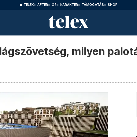
TELEX
AFTER
G7
KARAKTER
TÁMOGATÁS
SHOP
ilágszövetség, milyen palot