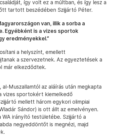
családját, így volt ez a múltban, és így lesz a
lőtt tartott beszédében Szijjártó Péter.
gyarországon van, illik a sorba a
. Egyébként is a vizes sportok
gy eredményekkel.”
sítani a helyszínt, emellett
tanak a szervezetnek. Az egyeztetések a
ól már elkezdődtek.
, al-Muszallamtól az aláírás után megkapta
 a vizes sportokért kiemelkedő
jjártó mellett három egykori olimpiai
ladár Sándor) is ott állt az emelvényen.
WA irányító testületébe. Szijjártó a
labda negyeddöntőt is megnézi, majd
k.