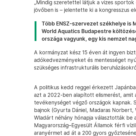
„Mindig szeretettel látjuk a vizes sportok 
jövőben is – jelentette ki a kongresszus e
Több ENSZ-szervezet székhelye is Ma
World Aquatics Budapestre költözése
országa vagyunk, egy kis nemzet na
A kormányzat kész 15 éven át ingyen bizto
adókedvezményeket és mentességet nyúj
szükséges infrastrukturális beruházásokr
A politikus kedd reggel érkezett Japánba
azt a 2022-ben alapított elismerést, amit
tevékenységet végző országok kapnak. Szi
bajnok (Gyurta Dániel, Madaras Norbert, W
Wladárt néhány hónapja választották be a 
Magyarország–Egyesült Államok férfi vízi
aranyérmet ad át a 200 gyors győzteséne