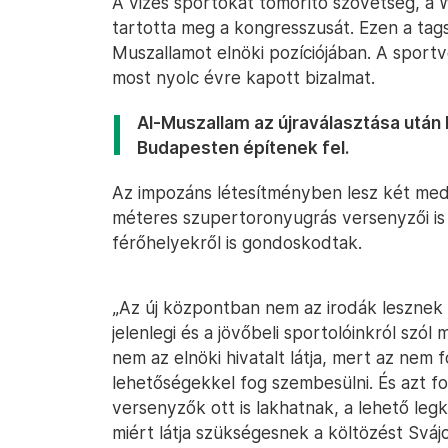
A vizes sportokat tömörítő szövetség, a
tartotta meg a kongresszusát. Ezen a tags
Muszallamot elnöki pozíciójában. A sportve
most nyolc évre kapott bizalmat.
Al-Muszallam az újraválasztása után 
Budapesten építenek fel.
Az impozáns létesítményben lesz két med
méteres szupertoronyugrás versenyzői is 
férőhelyekről is gondoskodtak.
„Az új központban nem az irodák lesznek 
jelenlegi és a jövőbeli sportolóinkról szól 
nem az elnöki hivatalt látja, mert az nem f
lehetőségekkel fog szembesülni. És azt fog
versenyzők ott is lakhatnak, a lehető legk
miért látja szükségesnek a költözést Svájc