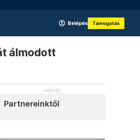
Belépés
Támogatás
át álmodott
Partnereinktől