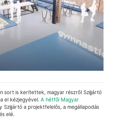
sort is kerítettek, magyar részről Szijjártó
ta el kézjegyével.
A hétfői Magyar
y Szijjártó a projektfelelős, a megállapodás
és elé.