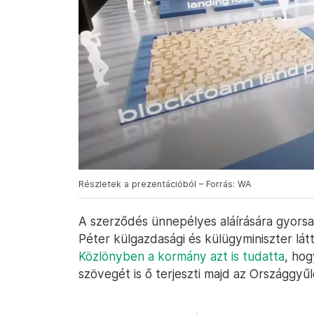
Részletek a prezentációból – Forrás: WA
A szerződés ünnepélyes aláírására gyorsan 
Péter külgazdasági és külügyminiszter lát
Közlönyben a kormány azt is tudatta
, hog
szövegét is ő terjeszti majd az Országgyűl