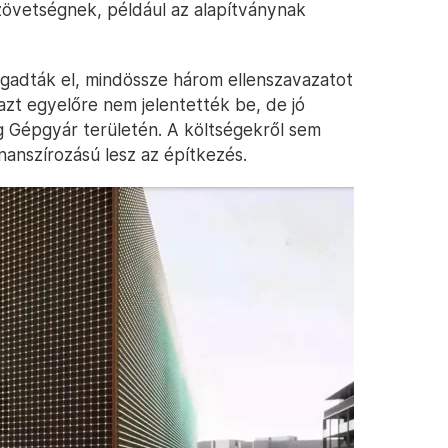
zövetségnek, például az alapítványnak
ogadták el, mindössze három ellenszavazatot
azt egyelőre nem jelentették be, de jó
áng Gépgyár területén. A költségekről sem
inanszírozású lesz az építkezés.