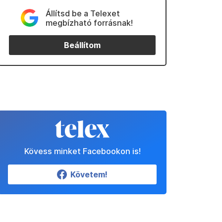
Állítsd be a Telexet
megbízható forrásnak!
Beállítom
Kövess minket Facebookon is!
Követem!