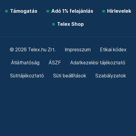
Támogatás
Adó 1% felajánlás
Hírlevelek
Telex Shop
© 2026 Telex.hu Zrt.
Impresszum
Etikai kódex
Átláthatóság
ÁSZF
Adatkezelési tájékoztató
Sütitájékoztató
Süti beállítások
Szabályzatok
Kommentelési szabályzat
Telex Sales