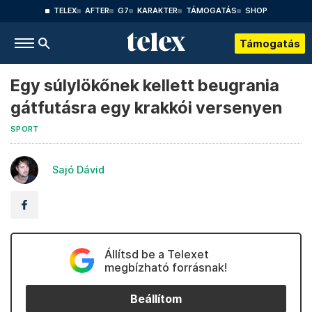
TELEX
AFTER
G7
KARAKTER
TÁMOGATÁS
SHOP
Támogatás
Egy súlylökőnek kellett beugrania
gátfutásra egy krakkói versenyen
SPORT
Sajó Dávid
Állítsd be a Telexet
megbízható forrásnak!
Beállítom