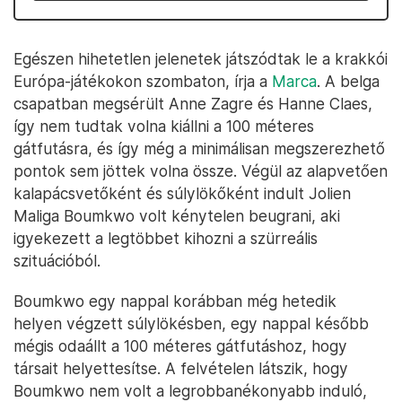
Egészen hihetetlen jelenetek játszódtak le a krakkói
Európa-játékokon szombaton, írja a
Marca
. A belga
csapatban megsérült Anne Zagre és Hanne Claes,
így nem tudtak volna kiállni a 100 méteres
gátfutásra, és így még a minimálisan megszerezhető
pontok sem jöttek volna össze. Végül az alapvetően
kalapácsvetőként és súlylökőként indult Jolien
Maliga Boumkwo volt kénytelen beugrani, aki
igyekezett a legtöbbet kihozni a szürreális
szituációból.
Boumkwo egy nappal korábban még hetedik
helyen végzett súlylökésben, egy nappal később
mégis odaállt a 100 méteres gátfutáshoz, hogy
társait helyettesítse. A felvételen látszik, hogy
Boumkwo nem volt a legrobbanékonyabb induló,