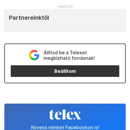
Partnereinktől
Állítsd be a Telexet
megbízható forrásnak!
Beállítom
Kövess minket Facebookon is!