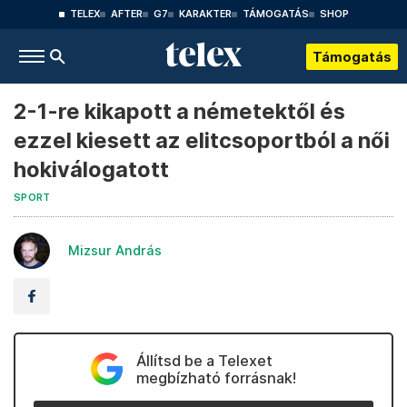
TELEX
AFTER
G7
KARAKTER
TÁMOGATÁS
SHOP
Támogatás
2-1-re kikapott a németektől és
ezzel kiesett az elitcsoportból a női
hokiválogatott
SPORT
Mizsur András
Állítsd be a Telexet
megbízható forrásnak!