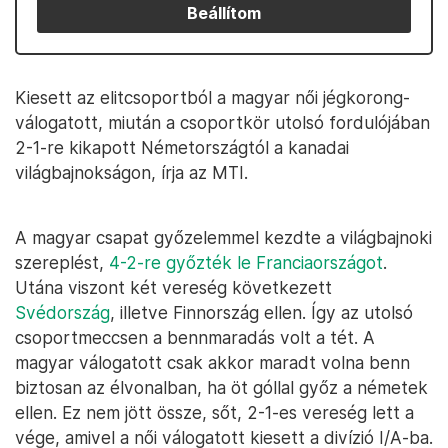
Beállítom
Kiesett az elitcsoportból a magyar női jégkorong-
válogatott, miután a csoportkör utolsó fordulójában
2-1-re kikapott Németországtól a kanadai
világbajnokságon, írja az MTI.
A magyar csapat győzelemmel kezdte a világbajnoki
szereplést,
4-2-re győzték le Franciaországot
.
Utána viszont két vereség következett
Svédország
, illetve Finnország ellen. Így az utolsó
csoportmeccsen a bennmaradás volt a tét. A
magyar válogatott csak akkor maradt volna benn
biztosan az élvonalban, ha öt góllal győz a németek
ellen. Ez nem jött össze, sőt, 2-1-es vereség lett a
vége, amivel a női válogatott kiesett a divízió I/A-ba.