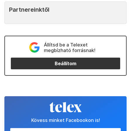
Partnereinktől
Állítsd be a Telexet
megbízható forrásnak!
Beállítom
Kövess minket Facebookon is!