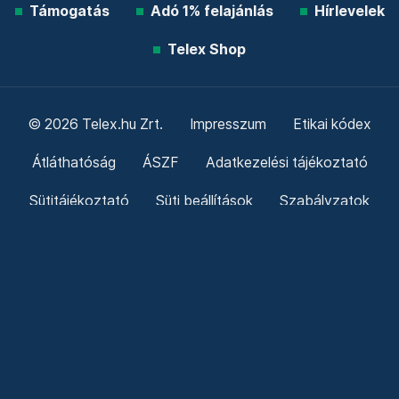
Támogatás
Adó 1% felajánlás
Hírlevelek
Telex Shop
© 2026 Telex.hu Zrt.
Impresszum
Etikai kódex
Átláthatóság
ÁSZF
Adatkezelési tájékoztató
Sütitájékoztató
Süti beállítások
Szabályzatok
Kommentelési szabályzat
Telex Sales