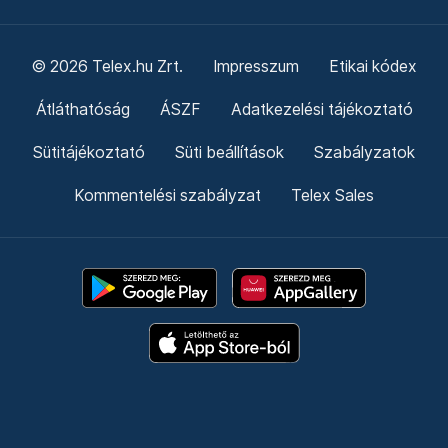
© 2026 Telex.hu Zrt.
Impresszum
Etikai kódex
Átláthatóság
ÁSZF
Adatkezelési tájékoztató
Sütitájékoztató
Süti beállítások
Szabályzatok
Kommentelési szabályzat
Telex Sales