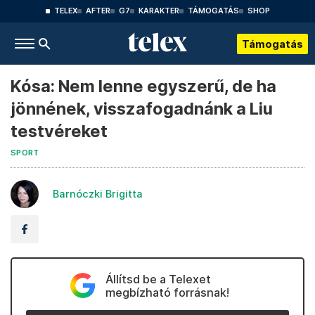
TELEX
AFTER
G7
KARAKTER
TÁMOGATÁS
SHOP
Támogatás
Kósa: Nem lenne egyszerű, de ha
jönnének, visszafogadnánk a Liu
testvéreket
SPORT
Barnóczki Brigitta
Állítsd be a Telexet
megbízható forrásnak!