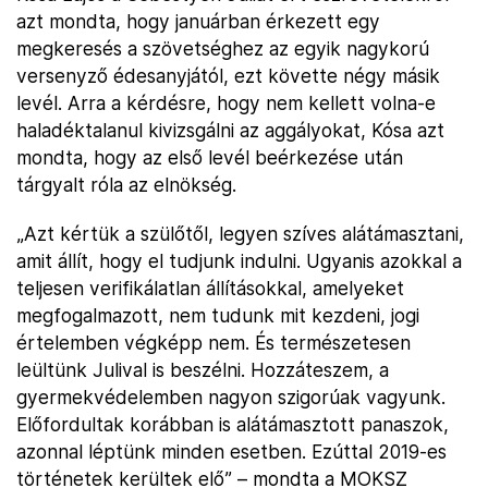
azt mondta, hogy januárban érkezett egy
megkeresés a szövetséghez az egyik nagykorú
versenyző édesanyjától, ezt követte négy másik
levél. Arra a kérdésre, hogy nem kellett volna-e
haladéktalanul kivizsgálni az aggályokat, Kósa azt
mondta, hogy az első levél beérkezése után
tárgyalt róla az elnökség.
„Azt kértük a szülőtől, legyen szíves alátámasztani,
amit állít, hogy el tudjunk indulni. Ugyanis azokkal a
teljesen verifikálatlan állításokkal, amelyeket
megfogalmazott, nem tudunk mit kezdeni, jogi
értelemben végképp nem. És természetesen
leültünk Julival is beszélni. Hozzáteszem, a
gyermekvédelemben nagyon szigorúak vagyunk.
Előfordultak korábban is alátámasztott panaszok,
azonnal léptünk minden esetben. Ezúttal 2019-es
történetek kerültek elő” – mondta a MOKSZ