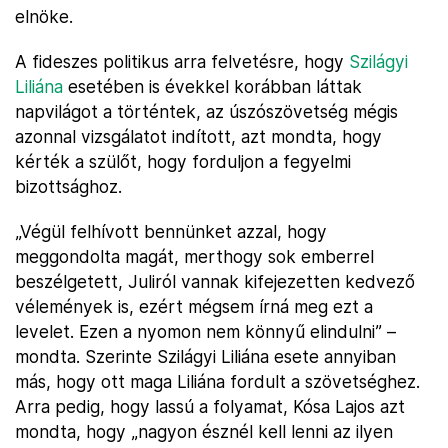
elnöke.
A fideszes politikus arra felvetésre, hogy
Szilágyi
Liliána
esetében is évekkel korábban láttak
napvilágot a történtek, az úszószövetség mégis
azonnal vizsgálatot indított, azt mondta, hogy
kérték a szülőt, hogy forduljon a fegyelmi
bizottsághoz.
„Végül felhívott bennünket azzal, hogy
meggondolta magát, merthogy sok emberrel
beszélgetett, Juliról vannak kifejezetten kedvező
vélemények is, ezért mégsem írná meg ezt a
levelet. Ezen a nyomon nem könnyű elindulni” –
mondta. Szerinte Szilágyi Liliána esete annyiban
más, hogy ott maga Liliána fordult a szövetséghez.
Arra pedig, hogy lassú a folyamat, Kósa Lajos azt
mondta, hogy „nagyon észnél kell lenni az ilyen