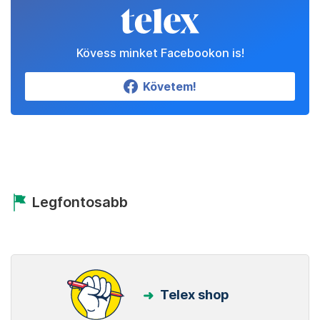
Kövess minket Facebookon is!
Követem!
Legfontosabb
Telex shop