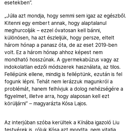
esetekben”.
„Júlia azt mondja, hogy semmi sem igaz az egészből.
Kitenni egy embert annak, hogy alaptalanul
meghurcolják – ezzel óvatosan kell bánni,
különösen, ha azt észleljük, hogy persze, eltelt
három hónap a panasz óta, de az eset 2019-ben
volt. Ez a három hónap ahhoz képest nem
mondható hosszúnak. A gyermekabúzus vagy az
indokolatlan edzői módszerek használata, az tilos.
Fellépünk ellene, mindig is felléptünk, ezután is fel
fogunk lépni. Tehát nem lerázzuk magunkról a
problémát, hanem felhívjuk a dolog nehézségére a
figyelmet, illetve arra, hogy alaposan kell ezt
körüljárni” – magyarázta Kósa Lajos.
Az interjúban szóba kerültek a Kínába igazoló Liu
testvérek is, róluk Kósa azt mondta, nem vitatja