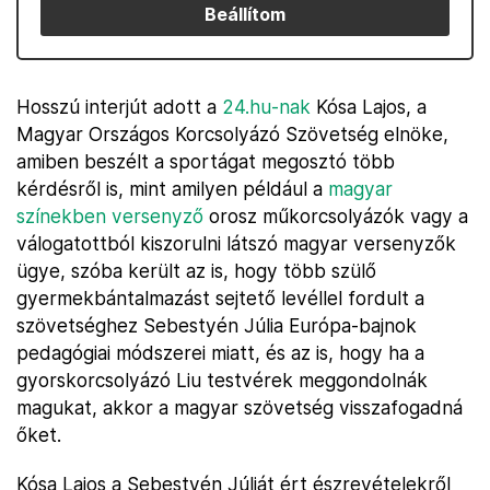
Beállítom
Hosszú interjút adott a
24.hu-nak
Kósa Lajos, a
Magyar Országos Korcsolyázó Szövetség elnöke,
amiben beszélt a sportágat megosztó több
kérdésről is, mint amilyen például a
magyar
színekben versenyző
orosz műkorcsolyázók vagy a
válogatottból kiszorulni látszó magyar versenyzők
ügye, szóba került az is, hogy több szülő
gyermekbántalmazást sejtető levéllel fordult a
szövetséghez Sebestyén Júlia Európa-bajnok
pedagógiai módszerei miatt, és az is, hogy ha a
gyorskorcsolyázó Liu testvérek meggondolnák
magukat, akkor a magyar szövetség visszafogadná
őket.
Kósa Lajos a Sebestyén Júliát ért észrevételekről