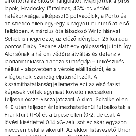
elrontotta az öltözői hangulatot. Majd jöttek a piros
lapok, Hradecky förtelmes, 43%-os védési
hatékonysága, elképesztő potyagólok, a Porto és
az Atletico ellen egy-egy kihagyott büntető az első
félidőben. A március óta lábadozó Wirtz hiányát
Schick is megérezte, az előző idényben 25 kanadai
pontos Diaby Seoane alatt egy gólpasszig jutott. Így
Alonsónak a három védőre átváltás és defenzív
labdabirtoklásra alapozó stratégiája – felkészülés
nélkül – alapvetően a vérzés elállításáról, és a
világbajnoki szünetig eljutásról szólt. A
kiszámíthatatlanság jellemezte ezt az első fázist,
képesek voltak egymást követő meccseken
teljesen össze-vissza játszani. A sima, Schalke elleni
4–0 után teljesen értelmezhetetlenül futballoztak a
Frankfurt (1-5) és a Lipcse ellen (0-2, de csak 4
lövési kísérlettel 0.14 xG-vel), sőt ez akár egyazon
meccsen belül is sikerült. Az akkor listavezető Union