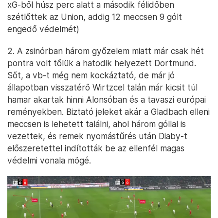
xG-ből húsz perc alatt a második félidőben
szétlőttek az Union, addig 12 meccsen 9 gólt
engedő védelmét)
2. A zsinórban három győzelem miatt már csak hét
pontra volt tőlük a hatodik helyezett Dortmund.
Sőt, a vb-t még nem kockáztató, de már jó
állapotban visszatérő Wirtzcel talán már kicsit túl
hamar akartak hinni Alonsóban és a tavaszi európai
reményekben. Biztató jeleket akár a Gladbach elleni
meccsen is lehetett találni, ahol három góllal is
vezettek, és remek nyomástűrés után Diaby-t
előszeretettel indították be az ellenfél magas
védelmi vonala mögé.