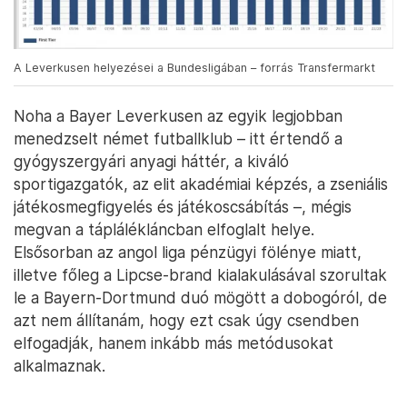
A Leverkusen helyezései a Bundesligában – forrás Transfermarkt
Noha a Bayer Leverkusen az egyik legjobban
menedzselt német futballklub – itt értendő a
gyógyszergyári anyagi háttér, a kiváló
sportigazgatók, az elit akadémiai képzés, a zseniális
játékosmegfigyelés és játékoscsábítás –, mégis
megvan a táplálékláncban elfoglalt helye.
Elsősorban az angol liga pénzügyi fölénye miatt,
illetve főleg a Lipcse-brand kialakulásával szorultak
le a Bayern-Dortmund duó mögött a dobogóról, de
azt nem állítanám, hogy ezt csak úgy csendben
elfogadják, hanem inkább más metódusokat
alkalmaznak.