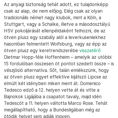
Az anyagi biztonság tehát adott, ez tulajdonképp
csak az alap, de nem előjog. Elég csak az olyan
tradicionális német nagy klubok, mint a Köln, a
Stuttgart, vagy a Schalke, illetve a másodosztályú
HSV pokoljárását ellenpéldaként felhozni, de az
ötven plusz egy szabály alól a leverkuseniekhez
hasonlóan felmentett Wolfsburg, vagy az épp az
ötven plusz egy keretrendszerébe
visszatérő
Dietmar Hopp-féle Hoffenheim – amelyik az utóbbi
15 fordulóban összesen öt pontot szedett össze – is
vészjósló alternatíva. Sőt, talán emlékszünk, hogy
az ötven plusz egyet effektíve kijátszó Lipcse az
elmúlt két idényben miken ment át. Domenico
Tedesco edző a 12. helyen vette át és vitte a
Bajnokok Ligájába a csapatot tavaly, majd idén
Tedescót a 11. helyen váltotta Marco Rose. Tehát
megállapítható, hogy a Bundesligában még az
ötödik helyet sem adják ingyen.