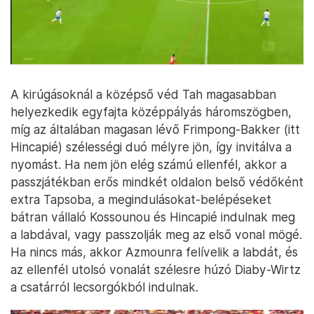
A kirúgásoknál a középső véd Tah magasabban
helyezkedik egyfajta középpályás háromszögben,
míg az általában magasan lévő Frimpong-Bakker (itt
Hincapié) szélességi duó mélyre jön, így invitálva a
nyomást. Ha nem jön elég számú ellenfél, akkor a
passzjátékban erős mindkét oldalon belső védőként
extra Tapsoba, a megindulásokat-belépéseket
bátran vállaló Kossounou és Hincapié indulnak meg
a labdával, vagy passzolják meg az első vonal mögé.
Ha nincs más, akkor Azmounra felívelik a labdát, és
az ellenfél utolsó vonalát szélesre húzó Diaby-Wirtz
a csatárról lecsorgókból indulnak.