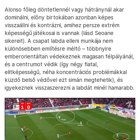
Alonso főleg döntetlennél vagy hátránynál akar
dominálni, előny birtokában azonban képes
visszaállni és kontrázni, amihez persze extrém
képességű játékosai is vannak (lásd Seoane
sikereit). A csapat labda elleni munkája nem
különösebben említésre méltó – többnyire
emberorientáltan védekeznek magasan félpályánál,
és a centrumot védik (így négy fiatal,
elitképességű, néha koncentrációs problémákkal
küzdő belső védővel ezt simán megtehetik), és
igyekeznek visszaszerezni a labdát minél hamarabb.