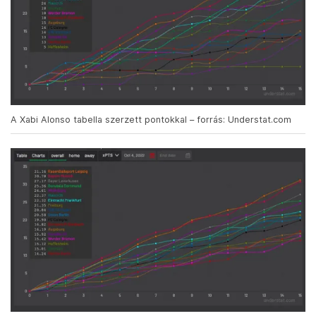
A Xabi Alonso tabella szerzett pontokkal – forrás: Understat.com