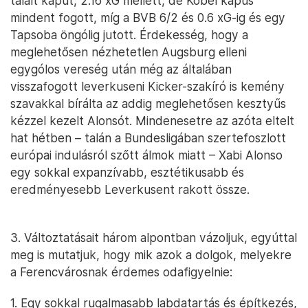
talált kaput, 2.16 xG mellett, de Kobel kapus
mindent fogott, míg a BVB 6/2 és 0.6 xG-ig és egy
Tapsoba öngólig jutott. Érdekesség, hogy a
meglehetősen nézhetetlen Augsburg elleni
egygólos vereség után még az általában
visszafogott leverkuseni Kicker-szakíró is kemény
szavakkal bírálta az addig meglehetősen kesztyűs
kézzel kezelt Alonsót. Mindenesetre az azóta eltelt
hat hétben – talán a Bundesligában szertefoszlott
európai indulásról szőtt álmok miatt – Xabi Alonso
egy sokkal expanzívabb, esztétikusabb és
eredményesebb Leverkusent rakott össze.
3. Változtatásait három alpontban vázoljuk, egyúttal
meg is mutatjuk, hogy mik azok a dolgok, melyekre
a Ferencvárosnak érdemes odafigyelnie:
1. Egy sokkal rugalmasabb labdatartás és építkezés,