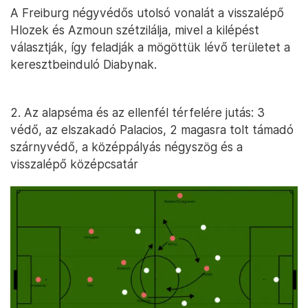
A Freiburg négyvédős utolsó vonalát a visszalépő
Hlozek és Azmoun szétzilálja, mivel a kilépést
választják, így feladják a mögöttük lévő területet a
keresztbeinduló Diabynak.
2. Az alapséma és az ellenfél térfelére jutás: 3
védő, az elszakadó Palacios, 2 magasra tolt támadó
szárnyvédő, a középpályás négyszög és a
visszalépő középcsatár