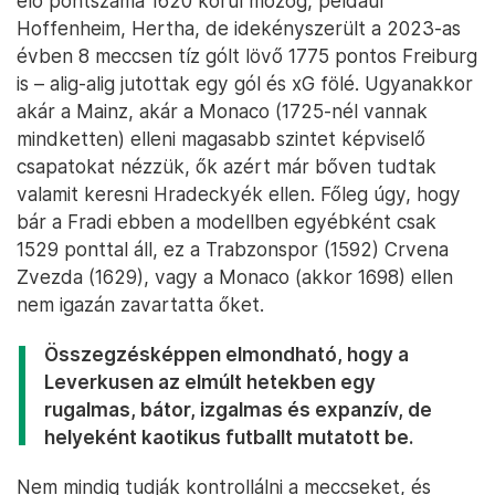
élő pontszáma 1620 körül mozog, például
Hoffenheim, Hertha, de idekényszerült a 2023-as
évben 8 meccsen tíz gólt lövő 1775 pontos Freiburg
is – alig-alig jutottak egy gól és xG fölé. Ugyanakkor
akár a Mainz, akár a Monaco (1725-nél vannak
mindketten) elleni magasabb szintet képviselő
csapatokat nézzük, ők azért már bőven tudtak
valamit keresni Hradeckyék ellen. Főleg úgy, hogy
bár a Fradi ebben a modellben egyébként csak
1529 ponttal áll, ez a Trabzonspor (1592) Crvena
Zvezda (1629), vagy a Monaco (akkor 1698) ellen
nem igazán zavartatta őket.
Összegzésképpen elmondható, hogy a
Leverkusen az elmúlt hetekben egy
rugalmas, bátor, izgalmas és expanzív, de
helyeként kaotikus futballt mutatott be.
Nem mindig tudják kontrollálni a meccseket, és