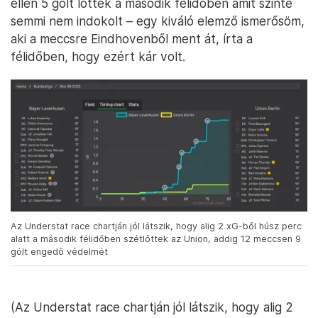
ellen 5 gólt lőttek a második félidőben amit szinte
semmi nem indokolt – egy kiváló elemző ismerősöm,
aki a meccsre Eindhovenből ment át, írta a
félidőben, hogy ezért kár volt.
Az Understat race chartján jól látszik, hogy alig 2 xG-ből húsz perc
alatt a második félidőben szétlőttek az Union, addig 12 meccsen 9
gólt engedő védelmét
(Az Understat race chartján jól látszik, hogy alig 2