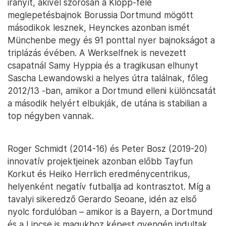
irányít, akivel szorosan a Klopp-féle
meglepetésbajnok Borussia Dortmund mögött
másodikok lesznek, Heynckes azonban ismét
Münchenbe megy és 91 ponttal nyer bajnokságot a
triplázás évében. A Werkselfnek is nevezett
csapatnál Samy Hyppia és a tragikusan elhunyt
Sascha Lewandowski a helyes útra találnak, főleg
2012/13 -ban, amikor a Dortmund elleni különcsatát
a második helyért elbukják, de utána is stabilian a
top négyben vannak.
Roger Schmidt (2014-16) és Peter Bosz (2019-20)
innovatív projektjeinek azonban előbb Tayfun
Korkut és Heiko Herrlich eredménycentrikus,
helyenként negatív futballja ad kontrasztot. Míg a
tavalyi sikeredző Gerardo Seoane, idén az első
nyolc fordulóban – amikor is a Bayern, a Dortmund
és a Lipcse is magukhoz képest gyengén indultak