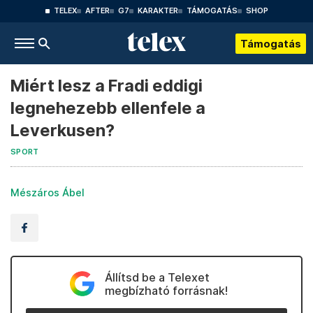
TELEX
AFTER
G7
KARAKTER
TÁMOGATÁS
SHOP
Támogatás
Miért lesz a Fradi eddigi
legnehezebb ellenfele a
Leverkusen?
SPORT
Mészáros Ábel
Állítsd be a Telexet
megbízható forrásnak!