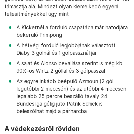
támasztja alá. Mindezt olyan kiemelkedő egyéni
teljesítményekkel úgy mint
A Kickernél a forduló csapatába már hatodjára
bekerülő Frimpong
A hétvégi forduló legjobbjának választott
Diaby 3 gólnál és 1 gólpassznál jár
A saját és Alonso bevallása szerint is még kb.
90%-os Wirtz 2 góllal és 3 gólpasszal
Az egyre inkább beépülő Azmoun (2 gól
legutóbbi 2 meccsén) és az utóbbi 4 meccsen
legalább 25 percre beszálló tavaly 24
Bundesliga gólig jutó Patrik Schick is
beleszólhat majd a párharcba
A védekezésről röviden