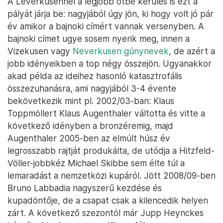
A Leverkusennél a legjobb ötbe kerülés is ezt a
pályát járja be: nagyjából úgy jön, ki hogy volt jó pár
év amikor a bajnoki címért vannak versenyben. A
bajnoki címet ugye sosem nyerik meg, innen a
Vizekusen vagy
Neverkusen gúnynevek
, de azért a
jobb idényeikben a top négy összejön. Ugyanakkor
akad példa az ideihez hasonló katasztrofális
összezuhanásra, ami nagyjából 3-4 évente
bekövetkezik mint pl. 2002/03-ban: Klaus
Toppmöllert Klaus Augenthaler váltotta és vitte a
következő idényben a bronzéremig, majd
Augenthaler 2005-ben az elmúlt húsz év
legrosszabb rajtját produkálta, de utódja a Hitzfeld-
Völler-jobbkéz Michael Skibbe sem élte túl a
lemaradást a nemzetközi kupáról. Jött 2008/09-ben
Bruno Labbadia nagyszerű kezdése és
kupadöntője, de a csapat csak a kilencedik helyen
zárt. A következő szezontól már Jupp Heynckes