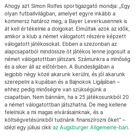
Ahogy azt Simon Rolfes sportigazgató mondja: „Egy
olyan futballvilágban, amelyet egyre inkább a
kommersz határoz meg, a Bayer Leverkusennek is
át kell értékelnie a dolgokat. Elmúltak azok az idők,
amikor a klub a német válogatott részére képzett
válogatott játékosokat. Ebben a szezonban az
alapcsapatból mindössze öt játékos lenne jogosult a
német válogatottban játszani. Számunkra a minőség
és a siker áll az előtérben. A Bundesligában a
legjobb négy közé akarunk kerülni, és jól akarunk
szerepelni a kupában és a Bajnokok Ligájában –
ehhez pedig minőségre van szükségünk a
csapatban. Nem bánnám, ha a 25 játékosunkból 20
a német válogatottban játszhatna. De meg kellene
felelniük a mi magas elvárásainknak, és a
költségvetésünkből tudnánk finanszírozni őket” –
idézi egy júliusi cikk
az Augsburger Allgemeine-ban.