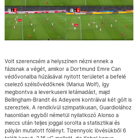
Volt szerencsém a helyszínen nézni ennek a
fázisnak a végét, amikor a Dortmund Emre Can
védővonalba húzásával nyitott területet a befelé
cselező szélsővédőknek (Marius Wolf), így
megbontva a leverkuseni letámadást, majd
Bellingham-Brandt és Adeyemi kontráival két gólt is
szereztek. A rendkívül szimpatikusan, Guardiolához
hasonlóan egyből németül nyilatkozó Alonso a
meccs után teljes joggal sorolta a statisztikai és
pályán mutatott fölényt. Tizennyolc lövésükből 6