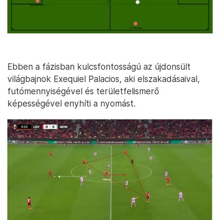
Ebben a fázisban kulcsfontosságú az újdonsült
világbajnok Exequiel Palacios, aki elszakadásaival,
futómennyiségével és területfelismerő
képességével enyhíti a nyomást.