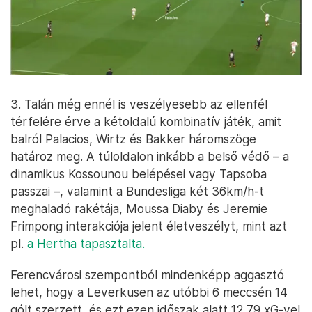
3. Talán még ennél is veszélyesebb az ellenfél
térfelére érve a kétoldalú kombinatív játék, amit
balról Palacios, Wirtz és Bakker háromszöge
határoz meg. A túloldalon inkább a belső védő – a
dinamikus Kossounou belépései vagy Tapsoba
passzai –, valamint a Bundesliga két 36km/h-t
meghaladó rakétája, Moussa Diaby és Jeremie
Frimpong interakciója jelent életveszélyt, mint azt
pl.
a Hertha tapasztalta.
Ferencvárosi szempontból mindenképp aggasztó
lehet, hogy a Leverkusen az utóbbi 6 meccsén 14
gólt szerzett, és ezt ezen időszak alatt 12.79 xG-vel