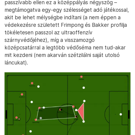
passzívabb ellen ez a középpályás négyszög –
megtámogatva egy-egy szélességet adó játékossal,
akit be lehet mélységbe indítani (a nem éppen a
védekezésre született Frimpong és Bakker profilja
tökéletesen passzol az ultraoffenzív
szárnyvédőjéhez), míg a visszamozgó
középcsatárral a legtöbb védőséma nem tud-akar
mit kezdeni (nem akarván szétzilálni saját utolsó
láncukat).