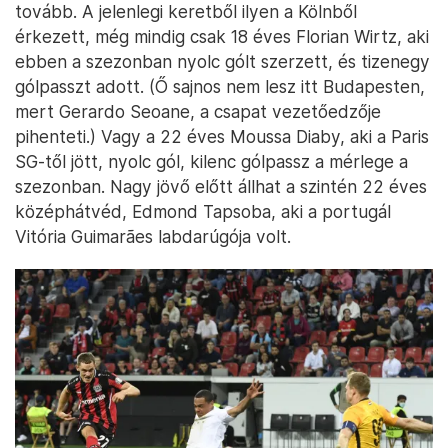
tovább. A jelenlegi keretből ilyen a Kölnből
érkezett, még mindig csak 18 éves Florian Wirtz, aki
ebben a szezonban nyolc gólt szerzett, és tizenegy
gólpasszt adott. (Ő sajnos nem lesz itt Budapesten,
mert Gerardo Seoane, a csapat vezetőedzője
pihenteti.) Vagy a 22 éves Moussa Diaby, aki a Paris
SG-től jött, nyolc gól, kilenc gólpassz a mérlege a
szezonban. Nagy jövő előtt állhat a szintén 22 éves
középhátvéd, Edmond Tapsoba, aki a portugál
Vitória Guimarães labdarúgója volt.