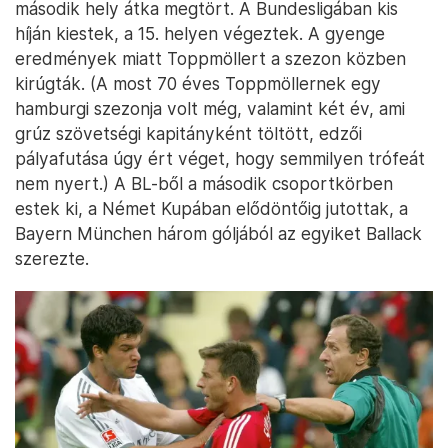
második hely átka megtört. A Bundesligában kis
híján kiestek, a 15. helyen végeztek. A gyenge
eredmények miatt Toppmöllert a szezon közben
kirúgták. (A most 70 éves Toppmöllernek egy
hamburgi szezonja volt még, valamint két év, ami
grúz szövetségi kapitányként töltött, edzői
pályafutása úgy ért véget, hogy semmilyen trófeát
nem nyert.) A BL-ből a második csoportkörben
estek ki, a Német Kupában elődöntőig jutottak, a
Bayern München három góljából az egyiket Ballack
szerezte.