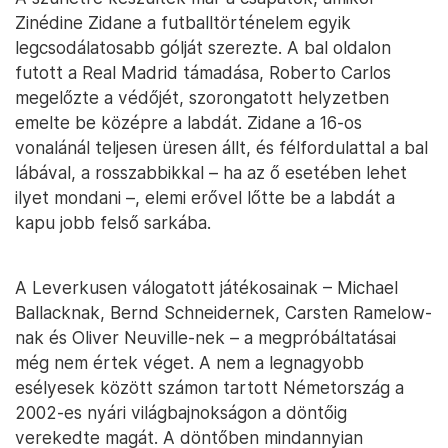
Zinédine Zidane a futballtörténelem egyik
legcsodálatosabb gólját szerezte. A bal oldalon
futott a Real Madrid támadása, Roberto Carlos
megelőzte a védőjét, szorongatott helyzetben
emelte be középre a labdát. Zidane a 16-os
vonalánál teljesen üresen állt, és félfordulattal a bal
lábával, a rosszabbikkal – ha az ő esetében lehet
ilyet mondani –, elemi erővel lőtte be a labdát a
kapu jobb felső sarkába.
A Leverkusen válogatott játékosainak – Michael
Ballacknak, Bernd Schneidernek, Carsten Ramelow-
nak és Oliver Neuville-nek – a megpróbáltatásai
még nem értek véget. A nem a legnagyobb
esélyesek között számon tartott Németország a
2002-es nyári világbajnokságon a döntőig
verekedte magát. A döntőben mindannyian