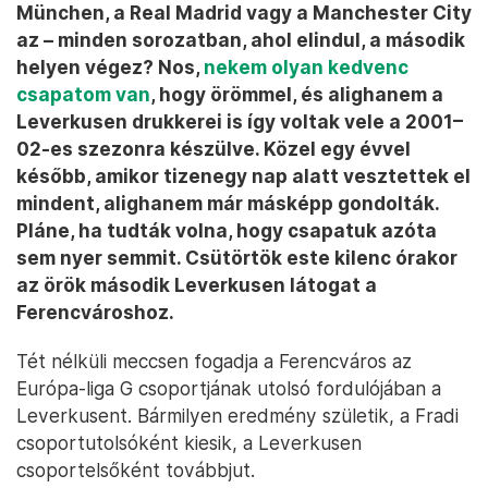
München, a Real Madrid vagy a Manchester City
az – minden sorozatban, ahol elindul, a második
helyen végez? Nos,
nekem olyan kedvenc
csapatom van
, hogy örömmel, és alighanem a
Leverkusen drukkerei is így voltak vele a 2001–
02-es szezonra készülve. Közel egy évvel
később, amikor tizenegy nap alatt vesztettek el
mindent, alighanem már másképp gondolták.
Pláne, ha tudták volna, hogy csapatuk azóta
sem nyer semmit. Csütörtök este kilenc órakor
az örök második Leverkusen látogat a
Ferencvároshoz.
Tét nélküli meccsen fogadja a Ferencváros az
Európa-liga G csoportjának utolsó fordulójában a
Leverkusent. Bármilyen eredmény születik, a Fradi
csoportutolsóként kiesik, a Leverkusen
csoportelsőként továbbjut.