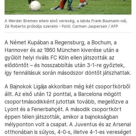
A Werder Bremen elleni első vereség, a labda Frank Baumann-nál,
Zé Roberto próbálja szerelni – Fotó: Carmen Jaspersen / AFP
A Német Kupában a Regensburg, a Bochum, a
Hannover és az 1860 München kiverése után a
gyűlölt helyi rivális FC Köln ellen játszották az
elődöntőt – és hosszabbítás után 3-1-re győztek,
így fennállásuk során másodszor döntőt játszhattak.
A Bajnokok Ligája akkoriban még két csoportkörből
állt. Az első után 12 ponttal, a Barcelona mögött
csoportmásodikként jutottak tovább, megelőzve a
Lyont és a Fenerbahçét. A második csoportkört
éppen télen játszották, amikor a bajnokságban
mélyponton volt a csapat. A Juventus és az Arsenal
otthonában is súlyos, 4-0-s, illetve 4-1-es vereséget