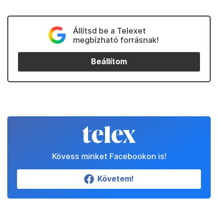
Állítsd be a Telexet
megbízható forrásnak!
Beállítom
Kövess minket Facebookon is!
Követem!