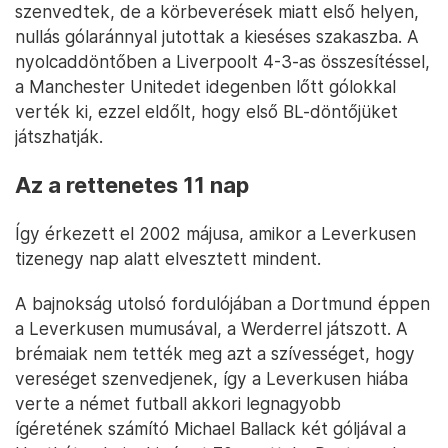
szenvedtek, de a körbeverések miatt első helyen,
nullás gólaránnyal jutottak a kieséses szakaszba. A
nyolcaddöntőben a Liverpoolt 4-3-as összesítéssel,
a Manchester Unitedet idegenben lőtt gólokkal
verték ki, ezzel eldőlt, hogy első BL-döntőjüket
játszhatják.
Az a rettenetes 11 nap
Így érkezett el 2002 májusa, amikor a Leverkusen
tizenegy nap alatt elvesztett mindent.
A bajnokság utolsó fordulójában a Dortmund éppen
a Leverkusen mumusával, a Werderrel játszott. A
brémaiak nem tették meg azt a szívességet, hogy
vereséget szenvedjenek, így a Leverkusen hiába
verte a német futball akkori legnagyobb
ígéretének számító Michael Ballack két góljával a