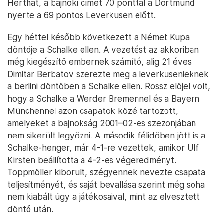
Herthát, a bajnoki címet 70 ponttal a Dortmund
nyerte a 69 pontos Leverkusen előtt.
Egy héttel később következett a Német Kupa
döntője a Schalke ellen. A vezetést az akkoriban
még kiegészítő embernek számító, alig 21 éves
Dimitar Berbatov szerezte meg a leverkusenieknek
a berlini döntőben a Schalke ellen. Rossz előjel volt,
hogy a Schalke a Werder Bremennel és a Bayern
Münchennel azon csapatok közé tartozott,
amelyeket a bajnokság 2001–02-es szezonjában
nem sikerült legyőzni. A második félidőben jött is a
Schalke-henger, már 4-1-re vezettek, amikor Ulf
Kirsten beállította a 4-2-es végeredményt.
Toppmöller kiborult, szégyennek nevezte csapata
teljesítményét, és saját bevallása szerint még soha
nem kiabált úgy a játékosaival, mint az elvesztett
döntő után.