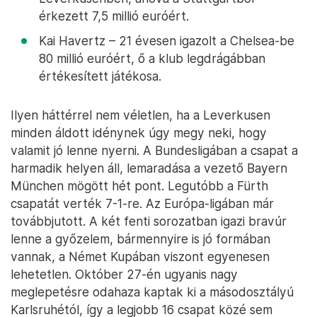
érkezett 7,5 millió euróért.
Kai Havertz – 21 évesen igazolt a Chelsea-be
80 millió euróért, ő a klub legdrágábban
értékesített játékosa.
Ilyen háttérrel nem véletlen, ha a Leverkusen
minden áldott idénynek úgy megy neki, hogy
valamit jó lenne nyerni. A Bundesligában a csapat a
harmadik helyen áll, lemaradása a vezető Bayern
München mögött hét pont. Legutóbb a Fürth
csapatát verték 7-1-re. Az Európa-ligában már
továbbjutott. A két fenti sorozatban igazi bravúr
lenne a győzelem, bármennyire is jó formában
vannak, a Német Kupában viszont egyenesen
lehetetlen. Október 27-én ugyanis nagy
meglepetésre odahaza kaptak ki a másodosztályú
Karlsruhétól, így a legjobb 16 csapat közé sem