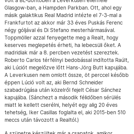
volt a BL-döntőben a Leverkusen ellenfele
Glasgow-ban, a Hampden Parkban. Ott, ahol egy
másik galaktikus Real Madrid intézte el 7-3-mal a
Frankfurtot az akkor már 33 éves Puskás Ferenc
négy góljával és Di Stefano mesterhármasával.
Toppmöller azzal fenyegette meg a Realt, hogy
keserves meglepetés érheti, ha lebecsüli őket. A
madridiak már a 8. percben vezetést szereztek.
Roberto Carlos térfélnyi bedobással indította Raúlt,
aki Lúciót megelőzve lőtt Hans-Jörg Butt kapujába.
A Leverkusen nem omlott össze, öt perccel később
éppen Lúció volt az, aki Bernd Schneider
szabadrúgása után közelről fejelt César Sánchez
kapujába. (Sánchezt a második félidőben sérülés
miatt le kellett cserélni, helyét egy alig 20 éves
tehetség, Iker Casillas foglalta el, aki 2015-ben 510
meccs után távozott a Realtól.)
A szünetre készültek már a csapatok, amikor