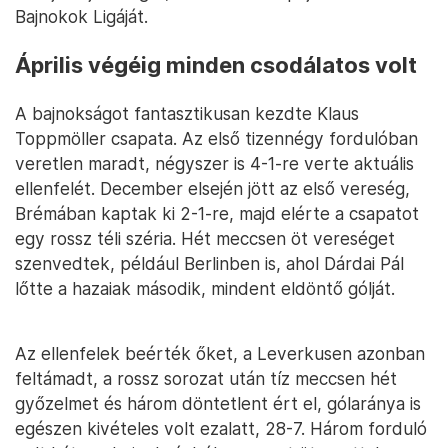
Bajnokok Ligáját.
Április végéig minden csodálatos volt
A bajnokságot fantasztikusan kezdte Klaus
Toppmöller csapata. Az első tizennégy fordulóban
veretlen maradt, négyszer is 4-1-re verte aktuális
ellenfelét. December elsején jött az első vereség,
Brémában kaptak ki 2-1-re, majd elérte a csapatot
egy rossz téli széria. Hét meccsen öt vereséget
szenvedtek, például Berlinben is, ahol Dárdai Pál
lőtte a hazaiak második, mindent eldöntő gólját.
Az ellenfelek beérték őket, a Leverkusen azonban
feltámadt, a rossz sorozat után tíz meccsen hét
győzelmet és három döntetlent ért el, gólaránya is
egészen kivételes volt ezalatt, 28-7. Három forduló