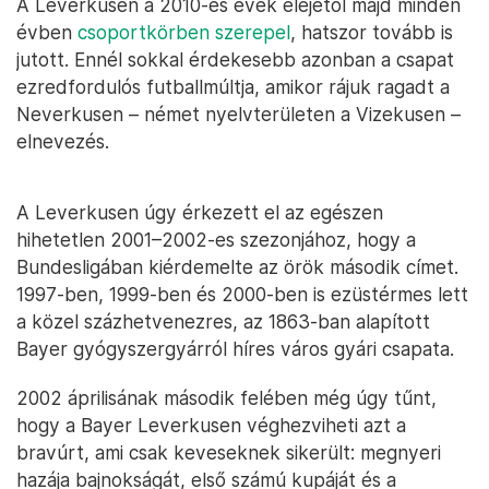
A Leverkusen a 2010-es évek elejétől majd minden
évben
csoportkörben szerepel
, hatszor tovább is
jutott. Ennél sokkal érdekesebb azonban a csapat
ezredfordulós futballmúltja, amikor rájuk ragadt a
Neverkusen – német nyelvterületen a Vizekusen –
elnevezés.
A Leverkusen úgy érkezett el az egészen
hihetetlen 2001–2002-es szezonjához, hogy a
Bundesligában kiérdemelte az örök második címet.
1997-ben, 1999-ben és 2000-ben is ezüstérmes lett
a közel százhetvenezres, az 1863-ban alapított
Bayer gyógyszergyárról híres város gyári csapata.
2002 áprilisának második felében még úgy tűnt,
hogy a Bayer Leverkusen véghezviheti azt a
bravúrt, ami csak keveseknek sikerült: megnyeri
hazája bajnokságát, első számú kupáját és a