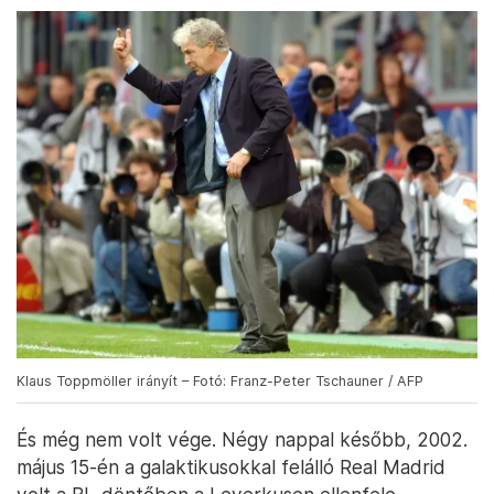
Klaus Toppmöller irányít – Fotó: Franz-Peter Tschauner / AFP
És még nem volt vége. Négy nappal később, 2002.
május 15-én a galaktikusokkal felálló Real Madrid