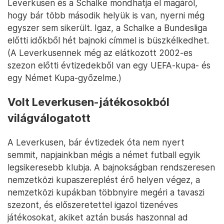
Leverkusen és a Schalke mondhatja el magáról,
hogy bár több második helyük is van, nyerni még
egyszer sem sikerült. Igaz, a Schalke a Bundesliga
előtti időkből hét bajnoki címmel is büszkélkedhet.
(A Leverkusennek még az elátkozott 2002-es
szezon előtti évtizedekből van egy UEFA-kupa- és
egy Német Kupa-győzelme.)
Volt Leverkusen-játékosokból
világválogatott
A Leverkusen, bár évtizedek óta nem nyert
semmit, napjainkban mégis a német futball egyik
legsikeresebb klubja. A bajnokságban rendszeresen
nemzetközi kupaszereplést érő helyen végez, a
nemzetközi kupákban többnyire megéri a tavaszi
szezont, és előszeretettel igazol tizenéves
játékosokat, akiket aztán busás haszonnal ad