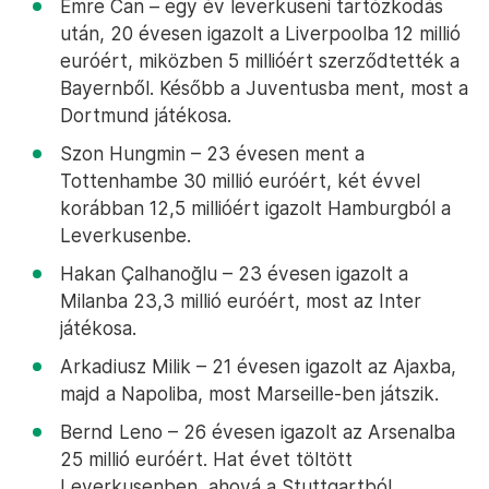
Emre Can – egy év leverkuseni tartózkodás
után, 20 évesen igazolt a Liverpoolba 12 millió
euróért, miközben 5 millióért szerződtették a
Bayernből. Később a Juventusba ment, most a
Dortmund játékosa.
Szon Hungmin – 23 évesen ment a
Tottenhambe 30 millió euróért, két évvel
korábban 12,5 millióért igazolt Hamburgból a
Leverkusenbe.
Hakan Çalhanoğlu – 23 évesen igazolt a
Milanba 23,3 millió euróért, most az Inter
játékosa.
Arkadiusz Milik – 21 évesen igazolt az Ajaxba,
majd a Napoliba, most Marseille-ben játszik.
Bernd Leno – 26 évesen igazolt az Arsenalba
25 millió euróért. Hat évet töltött
Leverkusenben, ahová a Stuttgartból