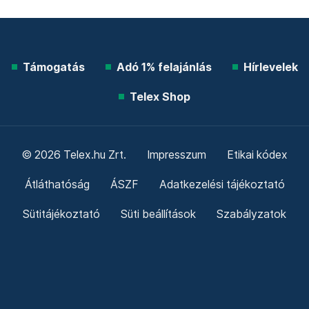
Támogatás
Adó 1% felajánlás
Hírlevelek
Telex Shop
© 2026 Telex.hu Zrt.
Impresszum
Etikai kódex
Átláthatóság
ÁSZF
Adatkezelési tájékoztató
Sütitájékoztató
Süti beállítások
Szabályzatok
Kommentelési szabályzat
Telex Sales