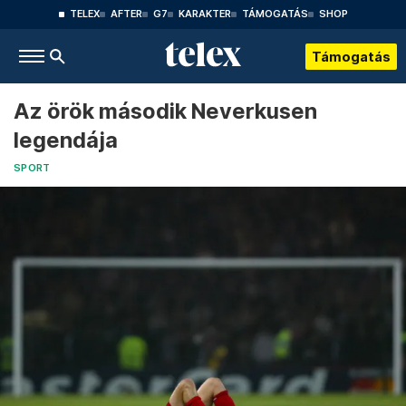
TELEX
AFTER
G7
KARAKTER
TÁMOGATÁS
SHOP
Támogatás
Az örök második Neverkusen
legendája
SPORT