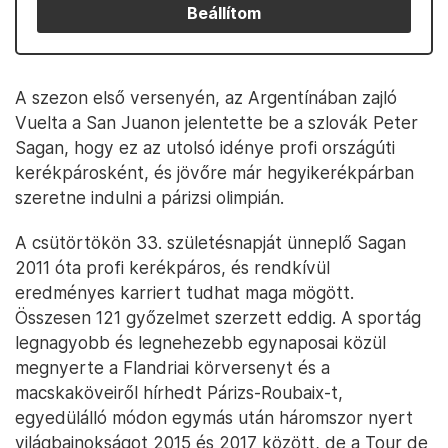
Beállítom
A szezon első versenyén, az Argentínában zajló
Vuelta a San Juanon jelentette be a szlovák Peter
Sagan, hogy ez az utolsó idénye profi országúti
kerékpárosként, és jövőre már hegyikerékpárban
szeretne indulni a párizsi olimpián.
A csütörtökön 33. születésnapját ünneplő Sagan
2011 óta profi kerékpáros, és rendkívül
eredményes karriert tudhat maga mögött.
Összesen 121 győzelmet szerzett eddig. A sportág
legnagyobb és legnehezebb egynaposai közül
megnyerte a Flandriai körversenyt és a
macskaköveiről hírhedt Párizs-Roubaix-t,
egyedülálló módon egymás után háromszor nyert
világbajnokságot 2015 és 2017 között, de a Tour de