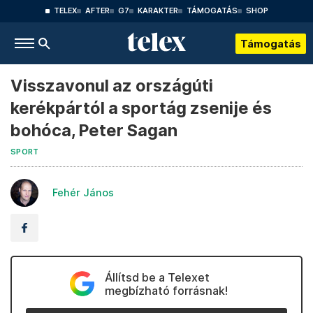
TELEX
AFTER
G7
KARAKTER
TÁMOGATÁS
SHOP
Támogatás
Visszavonul az országúti
kerékpártól a sportág zsenije és
bohóca, Peter Sagan
SPORT
Fehér János
Állítsd be a Telexet
megbízható forrásnak!