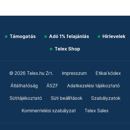
Támogatás
Adó 1% felajánlás
Hírlevelek
Telex Shop
© 2026 Telex.hu Zrt.
Impresszum
Etikai kódex
Átláthatóság
ÁSZF
Adatkezelési tájékoztató
Sütitájékoztató
Süti beállítások
Szabályzatok
Kommentelési szabályzat
Telex Sales