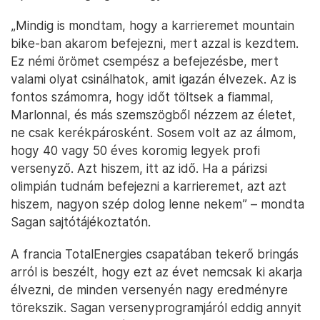
„Mindig is mondtam, hogy a karrieremet mountain
bike-ban akarom befejezni, mert azzal is kezdtem.
Ez némi örömet csempész a befejezésbe, mert
valami olyat csinálhatok, amit igazán élvezek. Az is
fontos számomra, hogy időt töltsek a fiammal,
Marlonnal, és más szemszögből nézzem az életet,
ne csak kerékpárosként. Sosem volt az az álmom,
hogy 40 vagy 50 éves koromig legyek profi
versenyző. Azt hiszem, itt az idő. Ha a párizsi
olimpián tudnám befejezni a karrieremet, azt azt
hiszem, nagyon szép dolog lenne nekem” – mondta
Sagan sajtótájékoztatón.
A francia TotalEnergies csapatában tekerő bringás
arról is beszélt, hogy ezt az évet nemcsak ki akarja
élvezni, de minden versenyén nagy eredményre
törekszik. Sagan versenyprogramjáról eddig annyit