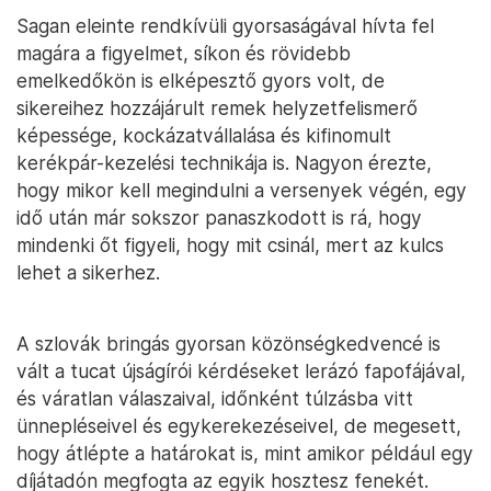
Sagan eleinte rendkívüli gyorsaságával hívta fel
magára a figyelmet, síkon és rövidebb
emelkedőkön is elképesztő gyors volt, de
sikereihez hozzájárult remek helyzetfelismerő
képessége, kockázatvállalása és kifinomult
kerékpár-kezelési technikája is. Nagyon érezte,
hogy mikor kell megindulni a versenyek végén, egy
idő után már sokszor panaszkodott is rá, hogy
mindenki őt figyeli, hogy mit csinál, mert az kulcs
lehet a sikerhez.
A szlovák bringás gyorsan közönségkedvencé is
vált a tucat újságírói kérdéseket lerázó fapofájával,
és váratlan válaszaival, időnként túlzásba vitt
ünnepléseivel és egykerekezéseivel, de megesett,
hogy átlépte a határokat is, mint amikor például egy
díjátadón megfogta az egyik hosztesz fenekét.