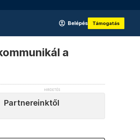
Belépés
Támogatás
 kommunikál a
Partnereinktől