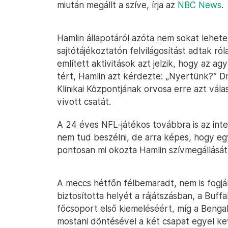
miután megállt a szíve, írja az
NBC News
.
Hamlin állapotáról azóta nem sokat lehete
sajtótájékoztatón felvilágosítást adtak róla
említett aktivitások azt jelzik, hogy az a
tért, Hamlin azt kérdezte: „Nyertünk?” Dr
Klinikai Központjának orvosa erre azt vála
vívott csatát.
A 24 éves NFL-játékos továbbra is az int
nem tud beszélni, de arra képes, hogy egy
pontosan mi okozta Hamlin szívmegállását
A meccs hétfőn félbemaradt, nem is fogják
biztosította helyét a rájátszásban, a Buf
főcsoport első kiemeléséért, míg a Benga
mostani döntésével a két csapat egyel ke