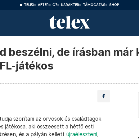
TELEX
AFTER
G7
KARAKTER
TÁMOGATÁS
SHOP
ud beszélni, de írásban már
FL-játékos
tudja szorítani az orvosok és családtagok
s játékosa, aki összeesett a hétfő esti
őzésen, és a pályán kellett
újraéleszteni
,