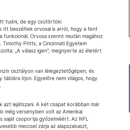
tt tudni, de egy csütörtöki
: itt beszéltek orvosai is arról, hogy a fent
gya funkcionál. Orvosa szerint miután magához
. Timothy Pritts, a Cincinnati Egyetem
szolta: „A válasz igen”, megnyerte az életért
enzív osztályon van lélegeztetőgépen, és
 táblára írjon. Egyelőre nem világos, hogy
.
 azt lejátszani. A két csapat korábban már
falo még versenyben volt az Amerikai
ls saját csoportja győzelméért. Az NFL
vesebb meccsel zárja az alapszakaszt,