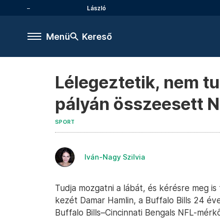
László
Menü
Kereső
Lélegeztetik, nem t
pályán összeesett N
SPORT
Iván-Nagy Szilvia
Tudja mozgatni a lábát, és kérésre meg is 
kezét Damar Hamlin, a Buffalo Bills 24 éve
Buffalo Bills–Cincinnati Bengals NFL-mérk