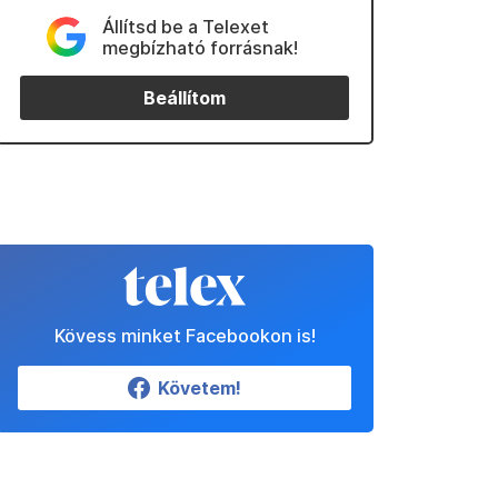
Állítsd be a Telexet
megbízható forrásnak!
Beállítom
Kövess minket Facebookon is!
Követem!