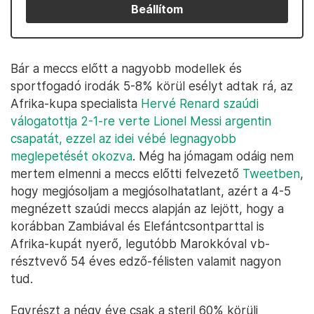
Beállítom
Bár a meccs előtt a nagyobb modellek és
sportfogadó irodák 5-8% körül esélyt adtak rá, az
Afrika-kupa specialista
Hervé Renard szaúdi
válogatottja 2-1-re verte Lionel Messi argentin
csapatát, ezzel az idei vébé legnagyobb
meglepetését okozva
. Még ha jómagam odáig nem
mertem elmenni a meccs előtti felvezető
Tweetben
,
hogy megjósoljam a megjósolhatatlant, azért a 4-5
megnézett szaúdi meccs alapján az lejött, hogy a
korábban Zambiával és Elefántcsontparttal is
Afrika-kupát nyerő, legutóbb Marokkóval vb-
résztvevő 54 éves edző-félisten valamit nagyon
tud.
Egyrészt a négy éve csak a steril 60% körüli