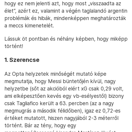
hogy ez nem jelenti azt, hogy most „visszaadta az
élet”, azért ez, valamint a végén taglalandó argentin
problémák és hibák, mindenképpen meghatározták
a meccs kimenetelét.
Lássuk öt pontban és néhány képben, hogy miképp
történt!
1. Szerencse
Az Opta helyzetek minőségét mutató képe
megmutatja, hogy Messi büntetőjén kívül, nagy
helyzetbe (sőt az akcióból elért xG csak 0,29 volt,
ami elképesztően kevés egy vb-esélyestől) bizony
csak Tagliafico került a 63. percben (az a nagy
megmugrás a második félidőben), igaz ez 0,72-es
értéket mutatott, hiszen nagyjából 2-3 méterről
történt. Bár az tény, hogy egy