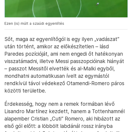
Ezen (is) múlt a szaúdi egyenlítés
Sőt, maga az egyenlítőgól is egy ilyen „vadászat”
után történt, amikor az előkészítetlen – lásd
Paredes pozícióját, ami nem engedi őt hatékonyan
visszatámadni, illetve Messi passzopcióinak hiányát
– passzot Messitől elvették és al-Malki egyből,
mondhatni automatikusan ívelt az egymástól
rendkívül távol védekező Otamendi-Romero páros
közötti területbe.
Érdekesség, hogy nem a remek formában lévő
Lisandro Martínez kezdett, hanem a Tottenhamnél
alapember Cristian „Cuti” Romero, aki hibázott az
első gól előtt: a löbbölt labdánál rossz irányba