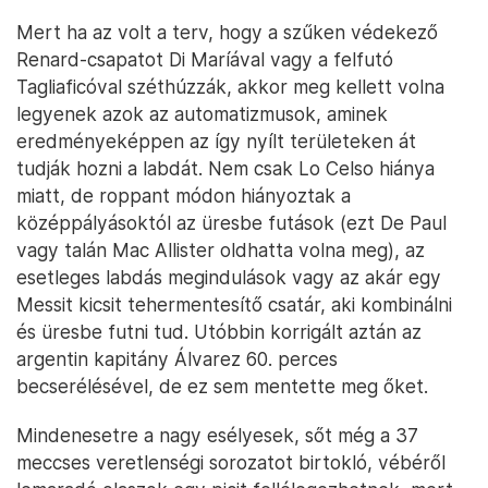
Mert ha az volt a terv, hogy a szűken védekező
Renard-csapatot Di Maríával vagy a felfutó
Tagliaficóval széthúzzák, akkor meg kellett volna
legyenek azok az automatizmusok, aminek
eredményeképpen az így nyílt területeken át
tudják hozni a labdát. Nem csak Lo Celso hiánya
miatt, de roppant módon hiányoztak a
középpályásoktól az üresbe futások (ezt De Paul
vagy talán Mac Allister oldhatta volna meg), az
esetleges labdás megindulások vagy az akár egy
Messit kicsit tehermentesítő csatár, aki kombinálni
és üresbe futni tud. Utóbbin korrigált aztán az
argentin kapitány Álvarez 60. perces
becserélésével, de ez sem mentette meg őket.
Mindenesetre a nagy esélyesek, sőt még a 37
meccses veretlenségi sorozatot birtokló, vébéről