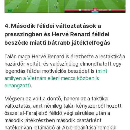
4. Második félidei változtatások a
presszingben és Hervé Renard félidei
beszéde miatti bátrabb játékfelfogás
Talán maga Hervé Renard is érezhette a lestaktikája
hazárdőr voltát, és valószínűleg elmondhatott egy
legendás félidei motivációs beszédet is (
mint
amilyen a Vietnám elleni meccs közben is
elhangzott
).
Mégsem ez volt a döntő, hanem az a taktikai
változtatás, amit némileg talán kényszerből hozott
össze: al-Faraj első félidő végi sérülése után a
második játékrészben második csatárként
hatékonyan letámadó al-Abid beállítása remekül