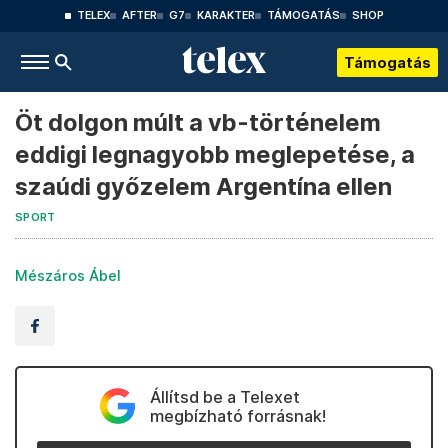
TELEX
AFTER
G7
KARAKTER
TÁMOGATÁS
SHOP
Támogatás
Öt dolgon múlt a vb-történelem
eddigi legnagyobb meglepetése, a
szaúdi győzelem Argentína ellen
SPORT
Mészáros Ábel
Állítsd be a Telexet
megbízható forrásnak!