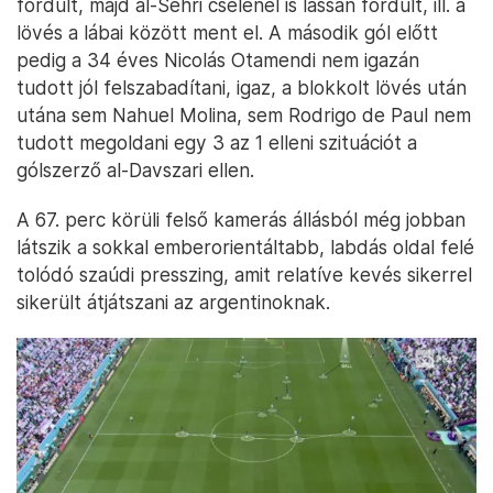
fordult, majd al-Sehri cselénél is lassan fordult, ill. a
lövés a lábai között ment el. A második gól előtt
pedig a 34 éves Nicolás Otamendi nem igazán
tudott jól felszabadítani, igaz, a blokkolt lövés után
utána sem Nahuel Molina, sem Rodrigo de Paul nem
tudott megoldani egy 3 az 1 elleni szituációt a
gólszerző al-Davszari ellen.
A 67. perc körüli felső kamerás állásból még jobban
látszik a sokkal emberorientáltabb, labdás oldal felé
tolódó szaúdi presszing, amit relatíve kevés sikerrel
sikerült átjátszani az argentinoknak.