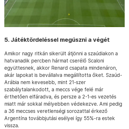
5. Játéktördeléssel megúszni a végét
Amikor nagy ritkán sikerült átjönni a szaúdiakon a
hatvanadik percben hármat cserélő Scaloni
együttesnek, akkor Renard csapata mindenáron,
akár lapokat is bevállalva megállította őket. Szaúd-
Arábia nem kevesebb, mint 21-szer
szabálytalankodott, a meccs vége felé már
érthetően elfáradva, és persze a 2-1-es vezetés
miatt már sokkal mélyebben védekezve. Ami pedig
a 36 meccses veretlenségi sorozattal érkező
Argentína továbbjutási esélyei így 55%-ra estek
vissza.