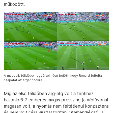
működött.
A második félidőben egyértelműen bejött, hogy Renard feltolta
csapatát az argentinokra
Míg az első félidőben alig-alig volt a fentihez
hasonló 6-7 emberes magas presszing (a védővonal
magasan volt, a nyomás nem feltétlenül konzisztens
és nem volt célja visszaszorítani Otamendiékat), a