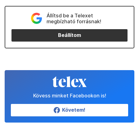
Állítsd be a Telexet
megbízható forrásnak!
Beállítom
Kövess minket Facebookon is!
Követem!