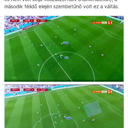
második félidő elején szembetűnő volt ez a váltás.