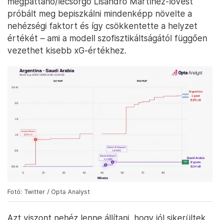
megpattanó/lecsorgó Lisandro Martínez-lövést
próbált meg bepiszkálni mindenképp növelte a
nehézségi faktort és így csökkentette a helyzet
értékét – ami a modell szofisztikáltságától függően
vezethet kisebb xG-értékhez.
Fotó: Twitter / Opta Analyst
Azt viszont nehéz lenne állítani, hogy jól sikerültek