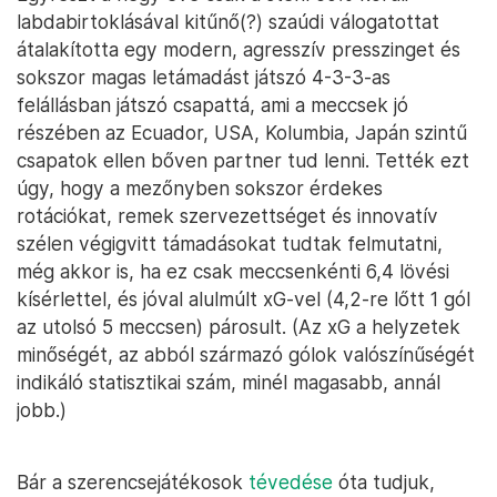
labdabirtoklásával kitűnő(?) szaúdi válogatottat
átalakította egy modern, agresszív presszinget és
sokszor magas letámadást játszó 4-3-3-as
felállásban játszó csapattá, ami a meccsek jó
részében az Ecuador, USA, Kolumbia, Japán szintű
csapatok ellen bőven partner tud lenni. Tették ezt
úgy, hogy a mezőnyben sokszor érdekes
rotációkat, remek szervezettséget és innovatív
szélen végigvitt támadásokat tudtak felmutatni,
még akkor is, ha ez csak meccsenkénti 6,4 lövési
kísérlettel, és jóval alulmúlt xG-vel (4,2-re lőtt 1 gól
az utolsó 5 meccsen) párosult. (Az xG a helyzetek
minőségét, az abból származó gólok valószínűségét
indikáló statisztikai szám, minél magasabb, annál
jobb.)
Bár a szerencsejátékosok
tévedése
óta tudjuk,