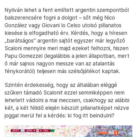
Nyilván lehet a fent említett argentin szempontból
balszerencsére fogni a dolgot – sőt még Nico
González vagy Giovani lo Celso utolsó pillanatos
kiesése is elfogadható érv. Kérdés, hogy a híresen
„barátságos” argentin sajtót egyszer már legyőző
Scaloni mennyire meri majd ezeket felhozni, hiszen
Papu Gomezzel (legalábbis a jelen állapotban, mert
ő már sajnos nagyon messze van az atalantás
fénykorától) teljesen más szélsőjátékot kaptak.
Szintén érdekesség, hogy az általában eléggé
szűken támadó Scalonit ezzel semmiképpen nem
lehetett vádolni a mai meccsen, csakhogy az alábbi
két, a két félidő elején készült pillanatképet nézve
joggal merül fel a kérdés: ki fog itt beindulni?