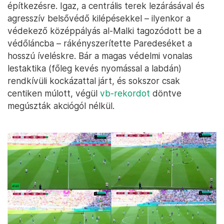
építkezésre. Igaz, a centrális terek lezárásával és
agresszív belsővédő kilépésekkel – ilyenkor a
védekező középpályás al-Malki tagozódott be a
védőláncba – rákényszerítette Paredeséket a
hosszú íveléskre. Bár a magas védelmi vonalas
lestaktika (főleg kevés nyomással a labdán)
rendkívüli kockázattal járt, és sokszor csak
centiken múlott, végül
vb-rekordot
döntve
megúszták akciógól nélkül.