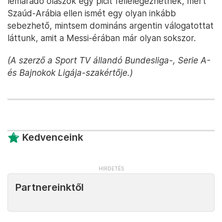
lemaradó olaszok egy picit fellélegezhetnek, mert
Szaúd-Arábia ellen ismét egy olyan inkább
sebezhető, mintsem domináns argentin válogatottat
láttunk, amit a Messi-érában már olyan sokszor.
(A szerző a Sport TV állandó Bundesliga-, Serie A-
és Bajnokok Ligája-szakértője.)
Kedvenceink
Partnereinktől