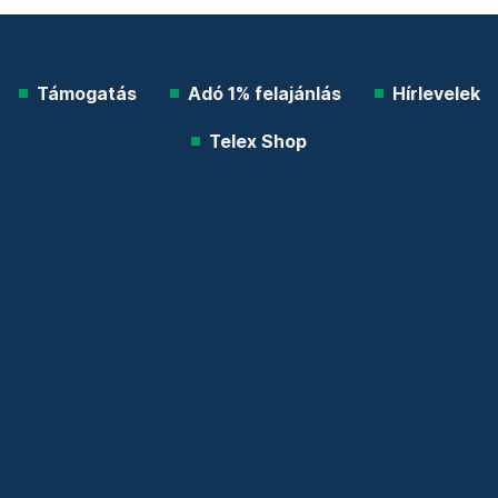
Támogatás
Adó 1% felajánlás
Hírlevelek
Telex Shop
© 2026 Telex.hu Zrt.
Impresszum
Etikai kódex
Átláthatóság
ÁSZF
Adatkezelési tájékoztató
Sütitájékoztató
Süti beállítások
Szabályzatok
Kommentelési szabályzat
Telex Sales