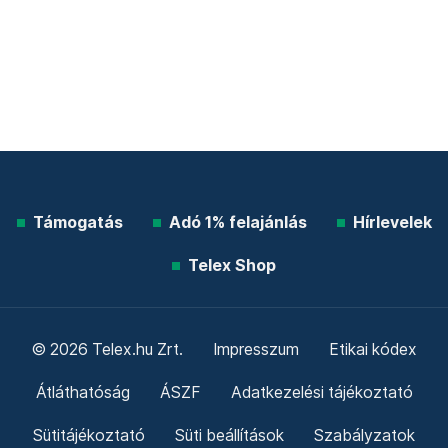
Támogatás
Adó 1% felajánlás
Hírlevelek
Telex Shop
© 2026 Telex.hu Zrt.
Impresszum
Etikai kódex
Átláthatóság
ÁSZF
Adatkezelési tájékoztató
Sütitájékoztató
Süti beállítások
Szabályzatok