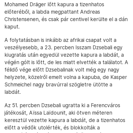
Mohamed Dräger lőtt kapura a tizenhatos
előteréből, a labda megpattant Andreas
Christensenen, és csak pár centivel kerülte el a dán
kaput.
A folytatásban is inkább az afrikai csapat volt a
veszélyesebb, a 23. percben Isszam Dzsebali egy
kiugratás után egyedül vezette kapura a labdát, a
végén gólt is lőtt, de les miatt elvették a találatot. A
félidő vége előtt Dzsebalinak volt még egy nagy
helyzete, közelről emelt volna a kapuba, de Kasper
Schmeichel nagy bravúrral szögletre ütötte a
labdát.
Az 51. percben Dzsebali ugratta ki a Ferencváros
játékosát, Aïssa Laïdounit, aki ötven méteren
keresztül vezette kapura a labdát, de a tizenhatos
előtt a védők utolérték, és blokkolták a