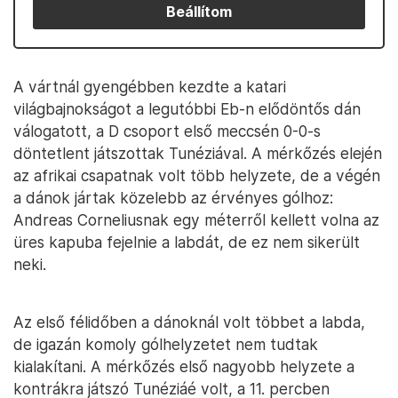
Beállítom
A vártnál gyengébben kezdte a katari
világbajnokságot a legutóbbi Eb-n elődöntős dán
válogatott, a D csoport első meccsén 0-0-s
döntetlent játszottak Tunéziával. A mérkőzés elején
az afrikai csapatnak volt több helyzete, de a végén
a dánok jártak közelebb az érvényes gólhoz:
Andreas Corneliusnak egy méterről kellett volna az
üres kapuba fejelnie a labdát, de ez nem sikerült
neki.
Az első félidőben a dánoknál volt többet a labda,
de igazán komoly gólhelyzetet nem tudtak
kialakítani. A mérkőzés első nagyobb helyzete a
kontrákra játszó Tunéziáé volt, a 11. percben