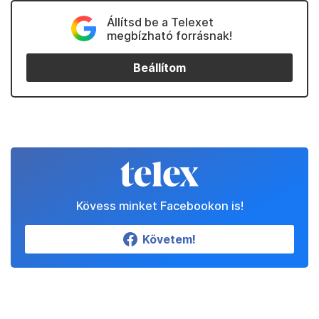
Állítsd be a Telexet
megbízható forrásnak!
Beállítom
Kövess minket Facebookon is!
Követem!