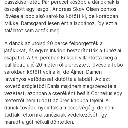
passzkísérletét. Pár perccel később a dánoknak is
összejött egy lesgól, Andreas Skov Olsen pontos
lövése a jobb alsó sarokba kötött ki, de korábban
Mikkel Damsgaard lesen ért a labdához, így ezt a
találatot sem adták meg.
A dánok az utolsó 20 perce felpörgették a
játékukat, és egyre inkább beszorították a tunéziai
csapatot. A 69. percben Eriksen villantotta meg a
bal lábát, a jó 20 méterről eleresztett lövése a felső
sarokban kötött volna ki, de Ájmen Damen
látványos vetődéssel kiütötte a labdát. Az ezt
követő szögletből Dánia majdnem megszerezte a
vezetést, azonban a cseréként beállt Cornelius egy
méterről nem tudott az üres kapuba fejelni. A
dánok tovább nyomtak a meccs végéig, de nem
tudták feltörni a tunéziaiak védekezését, így
maradt a gól nélküli döntetlen.