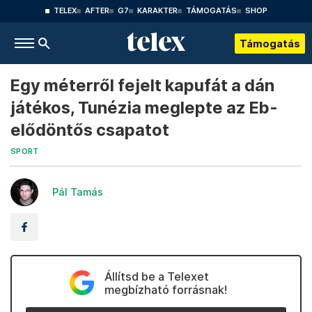
TELEX
AFTER
G7
KARAKTER
TÁMOGATÁS
SHOP
Támogatás
Egy méterről fejelt kapufát a dán
játékos, Tunézia meglepte az Eb-
elődöntős csapatot
SPORT
Pál Tamás
Állítsd be a Telexet
megbízható forrásnak!