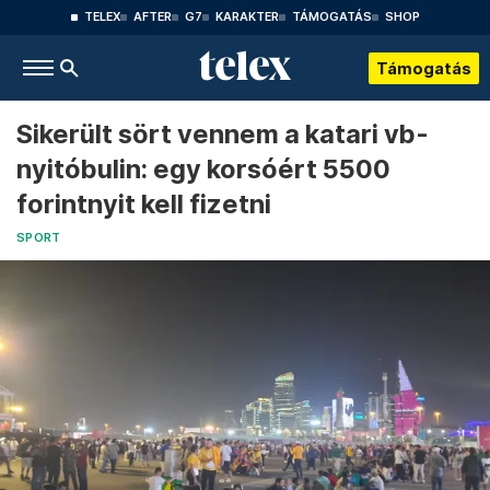
TELEX
AFTER
G7
KARAKTER
TÁMOGATÁS
SHOP
Támogatás
Sikerült sört vennem a katari vb-
nyitóbulin: egy korsóért 5500
forintnyit kell fizetni
SPORT