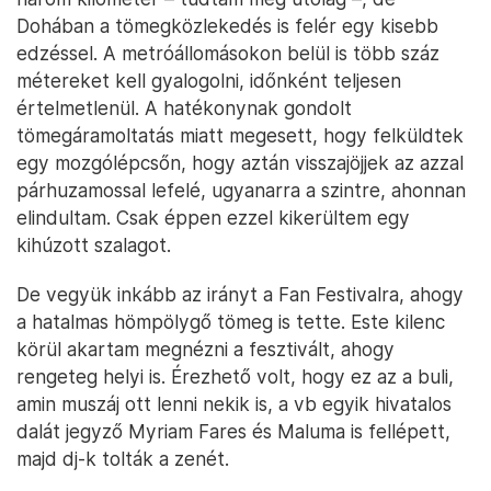
Dohában a tömegközlekedés is felér egy kisebb
edzéssel. A metróállomásokon belül is több száz
métereket kell gyalogolni, időnként teljesen
értelmetlenül. A hatékonynak gondolt
tömegáramoltatás miatt megesett, hogy felküldtek
egy mozgólépcsőn, hogy aztán visszajöjjek az azzal
párhuzamossal lefelé, ugyanarra a szintre, ahonnan
elindultam. Csak éppen ezzel kikerültem egy
kihúzott szalagot.
De vegyük inkább az irányt a Fan Festivalra, ahogy
a hatalmas hömpölygő tömeg is tette. Este kilenc
körül akartam megnézni a fesztivált, ahogy
rengeteg helyi is. Érezhető volt, hogy ez az a buli,
amin muszáj ott lenni nekik is, a vb egyik hivatalos
dalát jegyző Myriam Fares és Maluma is fellépett,
majd dj-k tolták a zenét.