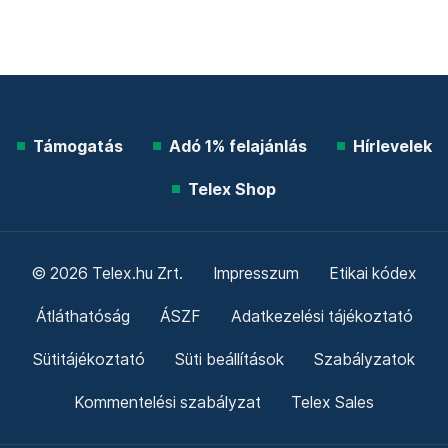
Támogatás
Adó 1% felajánlás
Hírlevelek
Telex Shop
© 2026 Telex.hu Zrt.
Impresszum
Etikai kódex
Átláthatóság
ÁSZF
Adatkezelési tájékoztató
Sütitájékoztató
Süti beállítások
Szabályzatok
Kommentelési szabályzat
Telex Sales