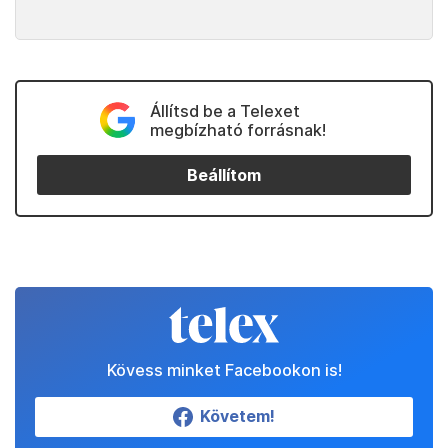
Állítsd be a Telexet
megbízható forrásnak!
Beállítom
Kövess minket Facebookon is!
Követem!