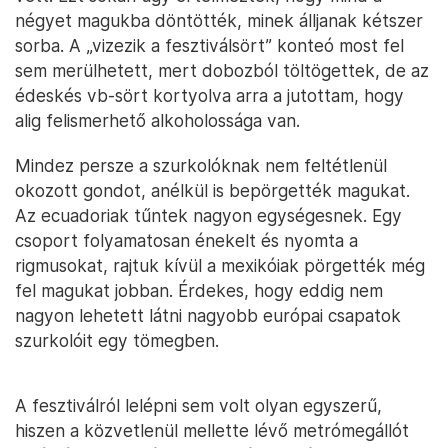
négyet magukba döntötték, minek álljanak kétszer
sorba. A „vizezik a fesztiválsört” konteó most fel
sem merülhetett, mert dobozból töltögettek, de az
édeskés vb-sört kortyolva arra a jutottam, hogy
alig felismerhető alkoholossága van.
Mindez persze a szurkolóknak nem feltétlenül
okozott gondot, anélkül is bepörgették magukat.
Az ecuadoriak tűntek nagyon egységesnek. Egy
csoport folyamatosan énekelt és nyomta a
rigmusokat, rajtuk kívül a mexikóiak pörgették még
fel magukat jobban. Érdekes, hogy eddig nem
nagyon lehetett látni nagyobb európai csapatok
szurkolóit egy tömegben.
A fesztiválról lelépni sem volt olyan egyszerű,
hiszen a közvetlenül mellette lévő metrómegállót