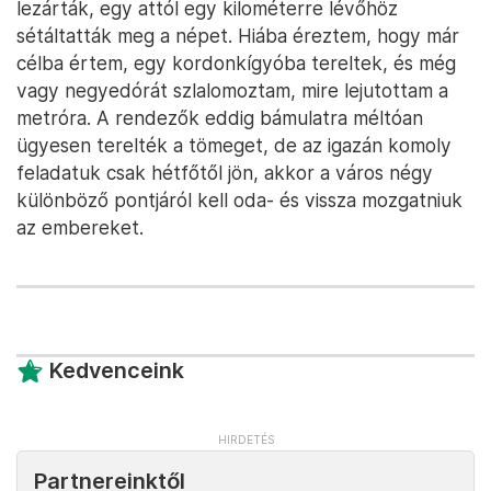
lezárták, egy attól egy kilométerre lévőhöz
sétáltatták meg a népet. Hiába éreztem, hogy már
célba értem, egy kordonkígyóba tereltek, és még
vagy negyedórát szlalomoztam, mire lejutottam a
metróra. A rendezők eddig bámulatra méltóan
ügyesen terelték a tömeget, de az igazán komoly
feladatuk csak hétfőtől jön, akkor a város négy
különböző pontjáról kell oda- és vissza mozgatniuk
az embereket.
Kedvenceink
Partnereinktől