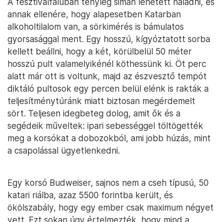
A fesztiválfaluban tényleg simán lehetett haladni, és
annak ellenére, hogy alapesetben Katarban
alkoholtilalom van, a sörkimérés is bámulatos
gyorsasággal ment. Egy hosszú, kígyóztatott sorba
kellett beállni, hogy a két, körülbelül 50 méter
hosszú pult valamelyikénél köthessünk ki. Öt perc
alatt már ott is voltunk, majd az észvesztő tempót
diktáló pultosok egy percen belül elénk is rakták a
teljesítménytúránk miatt biztosan megérdemelt
sört. Teljesen idegbeteg dolog, amit ők és a
segédeik műveltek: ipari sebességgel töltögették
meg a korsókat a dobozokból, ami jobb húzás, mint
a csapolással ügyetlenkedni.
Egy korsó Budweiser, sajnos nem a cseh típusú, 50
katari riálba, azaz 5500 forintba került, és
ökölszabály, hogy egy ember csak maximum négyet
vett. Ezt sokan úgy értelmezték, hogy mind a