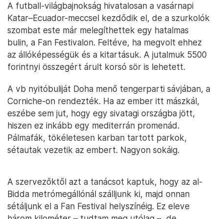
A futball-világbajnokság hivatalosan a vasárnapi
Katar–Ecuador-meccsel kezdődik el, de a szurkolók
szombat este már melegíthettek egy hatalmas
bulin, a Fan Festivalon. Feltéve, ha megvolt ehhez
az állóképességük és a kitartásuk. A jutalmuk 5500
forintnyi összegért árult korsó sör is lehetett.
A vb nyitóbuliját Doha menő tengerparti sávjában, a
Corniche-on rendezték. Ha az ember itt mászkál,
eszébe sem jut, hogy egy sivatagi országba jött,
hiszen ez inkább egy mediterrán promenád.
Pálmafák, tökéletesen karban tartott parkok,
sétautak vezetik az embert. Nagyon sokáig.
A szervezőktől azt a tanácsot kaptuk, hogy az al-
Bidda metrómegállónál szálljunk ki, majd onnan
sétáljunk el a Fan Festival helyszínéig. Ez eleve
három kilométer – tudtam meg utólag –, de