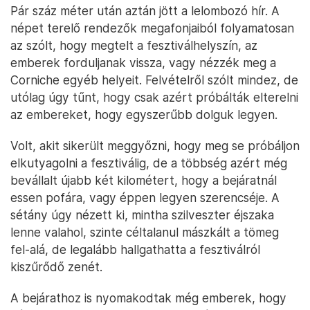
Pár száz méter után aztán jött a lelombozó hír. A
népet terelő rendezők megafonjaiból folyamatosan
az szólt, hogy megtelt a fesztiválhelyszín, az
emberek forduljanak vissza, vagy nézzék meg a
Corniche egyéb helyeit. Felvételről szólt mindez, de
utólag úgy tűnt, hogy csak azért próbálták elterelni
az embereket, hogy egyszerűbb dolguk legyen.
Volt, akit sikerült meggyőzni, hogy meg se próbáljon
elkutyagolni a fesztiválig, de a többség azért még
bevállalt újabb két kilométert, hogy a bejáratnál
essen pofára, vagy éppen legyen szerencséje. A
sétány úgy nézett ki, mintha szilveszter éjszaka
lenne valahol, szinte céltalanul mászkált a tömeg
fel-alá, de legalább hallgathatta a fesztiválról
kiszűrődő zenét.
A bejárathoz is nyomakodtak még emberek, hogy