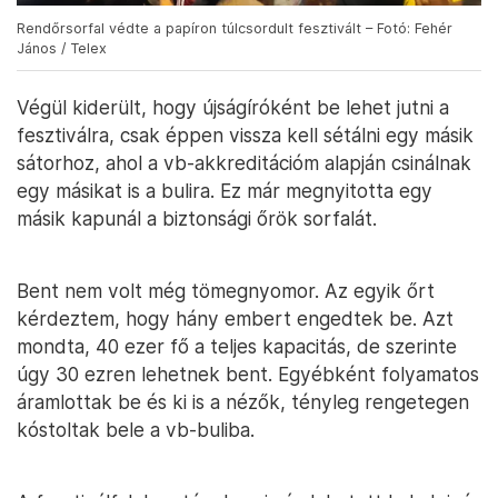
Rendőrsorfal védte a papíron túlcsordult fesztivált – Fotó: Fehér
János / Telex
Végül kiderült, hogy újságíróként be lehet jutni a
fesztiválra, csak éppen vissza kell sétálni egy másik
sátorhoz, ahol a vb-akkreditációm alapján csinálnak
egy másikat is a bulira. Ez már megnyitotta egy
másik kapunál a biztonsági őrök sorfalát.
Bent nem volt még tömegnyomor. Az egyik őrt
kérdeztem, hogy hány embert engedtek be. Azt
mondta, 40 ezer fő a teljes kapacitás, de szerinte
úgy 30 ezren lehetnek bent. Egyébként folyamatos
áramlottak be és ki is a nézők, tényleg rengetegen
kóstoltak bele a vb-buliba.