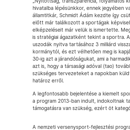
„Nyitottság, transzparencia, folyamatos k
hivatalba lépésünkkor, ennek jegyében va
államtitkár, Schmidt Ádám kezdte így csütö
előtt már találkozott a sportágak képvisel
elképzeléseit már velük is ismertette. M
is stratégiai ágazatként tekint a sportra
uszodák nyitva tartásához 3 milliárd viss
kormánytól, és ezt vélhetően meg is kap
30-ig azt a járandóságukat, ami a harmad
azt is, hogy a társasági adóval (tao) tová
szükséges tervezeteket a napokban küldté
határoz erről.
A legfontosabb bejelentése a kiemelt spor
a program 2013-ban indult, indokoltnak tar
támogatásra van szükség, ezért öt kategó
A nemzeti versenysport-fejlesztési progr