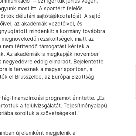
ommunikáció” – ezt ígértük június végén,
gyunk most itt. A sportért felelős
rtök délutáni sajtótájékoztatóját. A sajtó
őivel, az akadémiák vezetőivel, és
egnyugtatott mindenkit: a kormány továbbra
. A megnövekedő rezsiköltségek miatt az
za nem térítendő támogatást kértek a
ják. Az akadémiák is megkapják november
ik negyedévre eddig elmaradt. Bejelentette
bbra is terveznek a magyar sportban, a
k el Brüsszelbe, az Európai Bizottság
tág-finanszírozási programot érintette. „Ez
tottuk a felülvizsgálatát. Teljesítményalapú
riába soroltuk a szövetségeket.”
amban új elemként megjelenik a