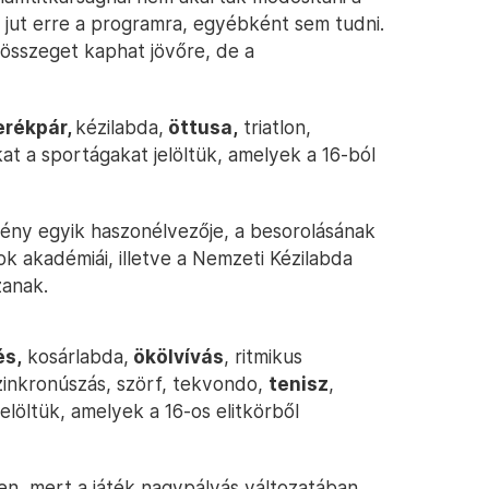
jut erre a programra, egyébként sem tudni.
 összeget kaphat jövőre, de a
erékpár,
kézilabda,
öttusa,
triatlon,
at a sportágakat jelöltük, amelyek a 16-ból
ény egyik haszonélvezője, a besorolásának
ok akadémiái, illetve a Nemzeti Kézilabda
zanak.
és,
kosárlabda,
ökölvívás
, ritmikus
szinkronúszás, szörf, tekvondo,
tenisz
,
jelöltük, amelyek a 16-os elitkörből
ben, mert a játék nagypályás változatában