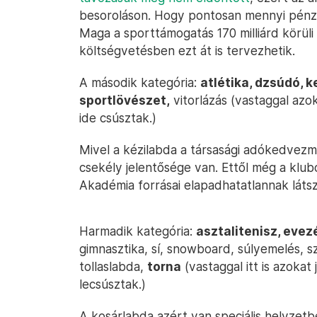
besoroláson. Hogy pontosan mennyi pénz 
Maga a sporttámogatás 170 milliárd körüli
költségvetésben ezt át is tervezhetik.
A második kategória:
atlétika, dzsúdó, k
sportlövészet,
vitorlázás (vastaggal azok
ide csúsztak.)
Mivel a kézilabda a társasági adókedvezm
csekély jelentősége van. Ettől még a klub
Akadémia forrásai elapadhatatlannak láts
Harmadik kategória:
asztalitenisz, evez
gimnasztika, sí, snowboard, súlyemelés, 
tollaslabda,
torna
(vastaggal itt is azokat 
lecsúsztak.)
A kosárlabda azért van speciális helyzet