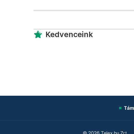
Kedvenceink
Tám
© 2026 Telex.hu Zrt.