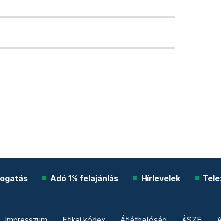
ogatás
Adó 1% felajánlás
Hírlevelek
Tele
Impresszum
Etikai kódex
Átláthatóság
ÁSZF
A