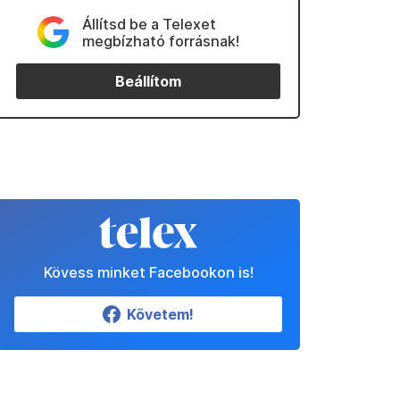
Állítsd be a Telexet
megbízható forrásnak!
Beállítom
Kövess minket Facebookon is!
Követem!