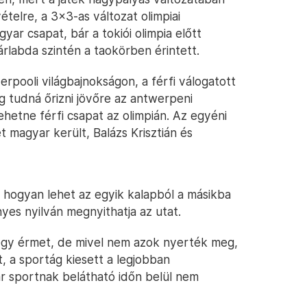
ételre, a 3x3-as változat olimpiai
ar csapat, bár a tokiói olimpia előtt
rlabda szintén a taokörben érintett.
verpooli világbajnokságon, a férfi válogatott
eg tudná őrizni jövőre az antwerpeni
ehetne férfi csapat az olimpián. Az egyéni
 magyar került, Balázs Krisztián és
 hogyan lehet az egyik kalapból a másikba
nyes nyilván megnyithatja az utat.
t egy érmet, de mivel nem azok nyerték meg,
, a sportág kiesett a legjobban
ar sportnak belátható időn belül nem