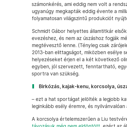
számonkérés, ami eddig nem volt a rendsz
ugyanúgy megkapták eddig évente a milliá
folyamatosan világszintű produkciót nyújt
Schmidt Gábor helyettes államtitkár elsők
evezéshez, és nem az úszáshoz fogják mé
megtévesztő lenne. (Tényleg csak zárójel
2013-ban elittagságot, miközben esélye s
helyezéseket érjen el a két következő olim
egyben, jól szervezett, fenntartható, eg
sportra van szükség.
Birkózás, kajak-kenu, korcsolya, úszá
– ezt a hat sportágat jelölték a legjobb 
leginkább esély éremre, és nyilvánvalóan 
A korcsolya értelemszerűen a Liu testvérek
távozásuk még nem eldöntött
, ezért az 