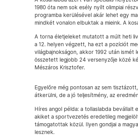
1980 óta nem sok esély nyílt olimpiai részv
programba kerülésével akár lehet egy magy
mindkét vonalon elbuktak a mieink. A kosá
A torna életjeleket mutatott a múlt heti li
a 12. helyen végzett, ha ezt a pozíciót m
világbajnokságon, akkor 1992 után ismét l
összetett legjobb 24 versenyzője közé két
Mészáros Krisztofer.
Egyelőre még pontosan az sem tisztázott,
átkerülni, de a jó teljesítmény, az eredmé
Híres angol példa: a tollaslabda bevállal
akiket a sportvezetés eredetileg megjelölt
támogatottak közül. Ilyen gondjai a magy
lesznek.