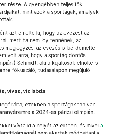
er része. A gyengébben teljesítők
rdjaikat, mint azok a sportágak, amelyek
ottak.
ént azt emelte ki, hogy az evezést az
rni, mert ha nem így tennének, az
es megjegyzés: az evezés is kiérdemelte
em volt arra, hogy a sportág döntős
pián.) Schmidt, aki a kajakosok elnöke is
yénre fókuszáló, tudásalapon megújuló
s, vívás, vízilabda
kategóriába, ezekben a sportágakban van
aranyéremre a 2024-es párizsi olimpián.
kel vívta ki a helyét az elitben, és mivel
a
államtitkárságnál nem akartak módosítani a