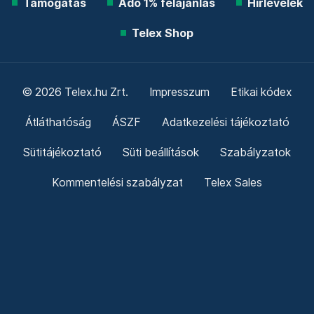
Támogatás
Adó 1% felajánlás
Hírlevelek
Telex Shop
© 2026 Telex.hu Zrt.
Impresszum
Etikai kódex
Átláthatóság
ÁSZF
Adatkezelési tájékoztató
Sütitájékoztató
Süti beállítások
Szabályzatok
Kommentelési szabályzat
Telex Sales