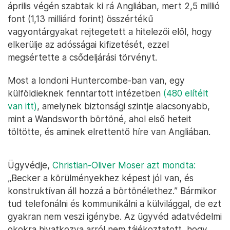
április végén szabtak ki rá Angliában, mert 2,5 millió
font (1,13 milliárd forint) összértékű
vagyontárgyakat rejtegetett a hitelezői elől, hogy
elkerülje az adósságai kifizetését, ezzel
megsértette a csődeljárási törvényt.
Most a londoni Huntercombe-ban van, egy
külföldieknek fenntartott intézetben
(480 elítélt
van itt)
, amelynek biztonsági szintje alacsonyabb,
mint a Wandsworth börtöné, ahol első heteit
töltötte, és aminek elrettentő híre van Angliában.
Ügyvédje,
Christian-Oliver Moser azt mondta:
„Becker a körülményekhez képest jól van, és
konstruktívan áll hozzá a börtönélethez.” Bármikor
tud telefonálni és kommunikálni a külvilággal, de ezt
gyakran nem veszi igénybe. Az ügyvéd adatvédelmi
okokra hivatkozva arról nem tájékoztatott, hogy