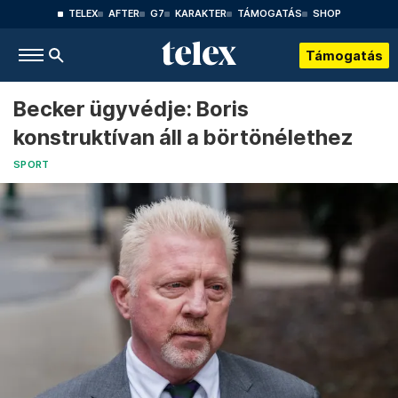
TELEX
AFTER
G7
KARAKTER
TÁMOGATÁS
SHOP
Támogatás
Becker ügyvédje: Boris
konstruktívan áll a börtönélethez
SPORT