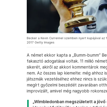
Becker a Kevin Currennel szemben nyert kupájával az 
2017 Getty Images
A német ekkor kapta a „Bumm-bumm” Beck
fakasztó adogatásai voltak. 11 millió német
sikerét, akiről az akkori kommentárok meg
nem. Az összes lap kiemelte: még ahhoz is 
játszmák vezetéséhez ehhez nincs is szük
megírt győzelmi beszédét zavarában otth
improvizált, amivel még nagyobb rokonsze
„Wimbledonban megszületett a jövő é