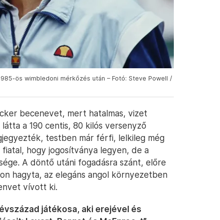
1985-ös wimbledoni mérkőzés után – Fotó: Steve Powell /
er becenevet, mert hatalmas, vizet
 látta a 190 centis, 80 kilós versenyző
jegyezték, testben már férfi, lelkileg még
fiatal, hogy jogosítványa legyen, de a
sége. A döntő utáni fogadásra szánt, előre
on hagyta, az elegáns angol környezetben
nvet vívott ki.
vszázad játékosa, aki erejével és