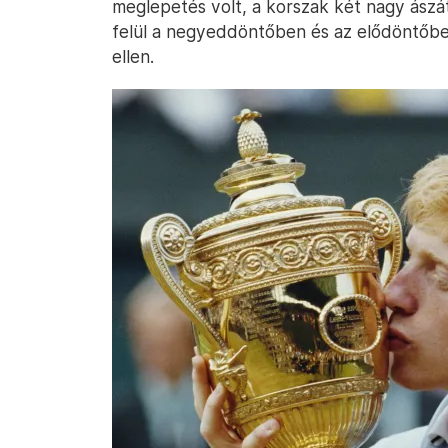
meglepetés volt, a korszak két nagy ász
felül a negyeddöntőben és az elődöntőbe
ellen.