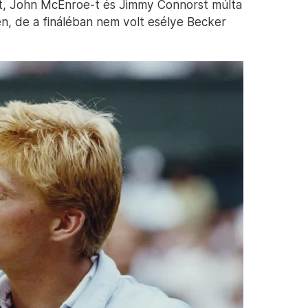
át, John McEnroe-t és Jimmy Connorst múlta
n, de a fináléban nem volt esélye Becker