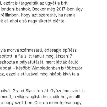
 ezért is tárgyalták az ügyét a brit
ői londoni bankok. Becker még 2017-ben úgy
tréfilmben, hogy azt szeretné, ha nem a
l, ahol első nagy sikerét elérte.
nyja morva származású, édesapja építész
ított, a fia is itt tanult meg játszani 7
szírozta a pályafutását, mert látták átütő
 labdát – később Wimbledonban is többször
oz, ezzel a stílusával még inkább kivívta a
pályás Grand Slam-tornát. Győzelme azért is
melt, a világranglista huszadik helyén állt.
rte négy szettben. Curren menetelése nagy