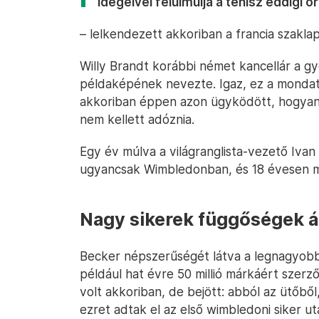
idegeivel felülmúlja a tenisz eddigi ó
– lelkendezett akkoriban a francia szaklap
Willy Brandt korábbi német kancellár a gy
példaképének nevezte. Igaz, ez a mondat
akkoriban éppen azon ügyködött, hogyan 
nem kellett adóznia.
Egy év múlva a világranglista-vezető Ivan
ugyancsak Wimbledonban, és 18 évesen má
Nagy sikerek függőségek 
Becker népszerűségét látva a legnagyobb
például hat évre 50 millió márkáért szerző
volt akkoriban, de bejött: abból az ütőből
ezret adtak el az első wimbledoni siker ut