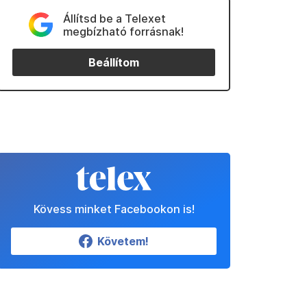
Állítsd be a Telexet
megbízható forrásnak!
Beállítom
Kövess minket Facebookon is!
Követem!