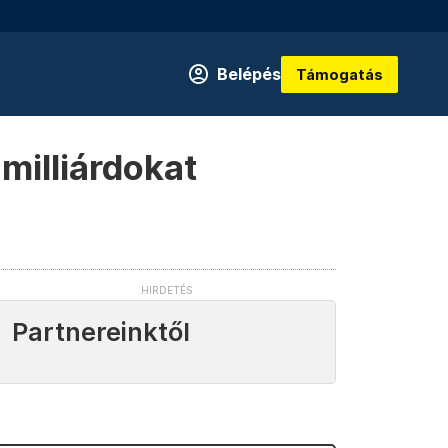
Belépés
Támogatás
 milliárdokat
Partnereinktől