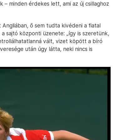
k – minden érdekes lett, ami az új csillaghoz
Angliában, ő sem tudta kivédeni a fiatal
a sajtó központi üzenete: „így is szeretünk,
trollálhatatlanná vált, vizet köpött a bíró
veresége után úgy látta, neki nincs is