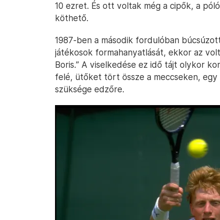
10 ezret. És ott voltak még a cipők, a póló
köthető.
1987-ben a második fordulóban búcsúzott 
játékosok formahanyatlását, ekkor az volt 
Boris.” A viselkedése ez idő tájt olykor kon
felé, ütőket tört össze a meccseken, egy 
szüksége edzőre.