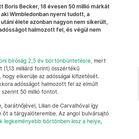
ett Boris Becker, 18 évesen 50 millió márkát
, aki Wimbledonban nyerni tudott, a
 utáni élete azonban nagyon nem sikerült,
adósságot halmozott fel, és végül nem
doni bíróság 2,5 év börtönbüntetésre,
mert
 (1,13 milliárd forint) összértékű
 hogy elkerülje az adósságai kifizetését.
kkora adósságot halmozott fel az elmúlt
zerint 50 millió fontot.
 barátnőjével, Lilian de Carvalhóval így
te őt a tárgyalóterembe. Az angol bulvársajtó
k legkeményebb börtönben lesz a helye
,