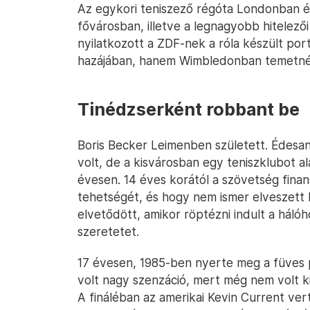
Az egykori teniszező régóta Londonban él,
fővárosban, illetve a legnagyobb hitelez
nyilatkozott a ZDF-nek a róla készült por
hazájában, hanem Wimbledonban temetnék e
Tinédzserként robbant be
Boris Becker Leimenben született. Édesa
volt, de a kisvárosban egy teniszklubot alap
évesen. 14 éves korától a szövetség finan
tehetségét, és hogy nem ismer elveszett
elvetődött, amikor röptézni indult a hálóh
szeretetet.
17 évesen, 1985-ben nyerte meg a füves 
volt nagy szenzáció, mert még nem volt kie
A fináléban az amerikai Kevin Current ve