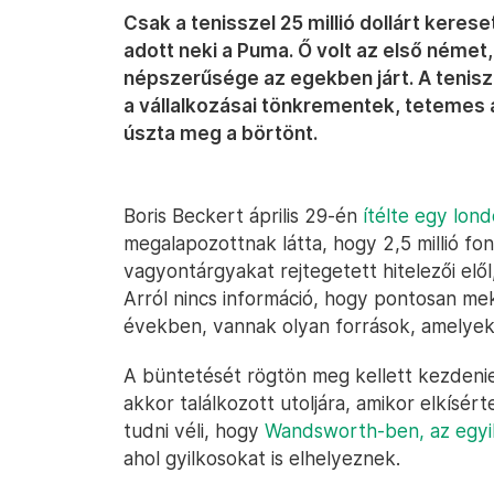
Csak a tenisszel 25 millió dollárt keres
adott neki a Puma. Ő volt az első német
népszerűsége az egekben járt. A tenisz
a vállalkozásai tönkrementek, tetemes 
úszta meg a börtönt.
Boris Beckert április 29-én
ítélte egy lon
megalapozottnak látta, hogy 2,5 millió font
vagyontárgyakat rejtegetett hitelezői elől,
Arról nincs információ, hogy pontosan me
években, vannak olyan források, amelyek s
A büntetését rögtön meg kellett kezdenie,
akkor találkozott utoljára, amikor elkísér
tudni véli, hogy
Wandsworth-ben, az egyi
ahol gyilkosokat is elhelyeznek.