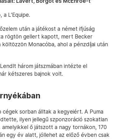
riásait: Lavert, Borgot és McEnroe-t”
, a L’Equipe.
őzelem után a játékost a német ifjúság
a rögtön gellert kapott, mert Becker
költözzön Monacóba, ahol a pénzdíjai után
 Lendlt három játszmában intézte el
r kétszeres bajnok volt.
árnyékában
 cégek sorban álltak a kegyeiért. A Puma
dtette, ilyen jellegű szponzoráció szokatlan
, amelyikkel ő játszott a nagy tornákon, 170
án egy év alatt, jóllehet az előző évben csak