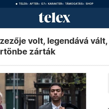
TELEX
AFTER
G7
KARAKTER
TÁMOGATÁS
SHOP
zezője volt, legendává vált,
örtönbe zárták