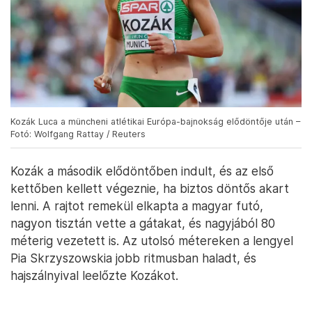
Kozák Luca a müncheni atlétikai Európa-bajnokság elődöntője után –
Fotó: Wolfgang Rattay / Reuters
Kozák a második elődöntőben indult, és az első
kettőben kellett végeznie, ha biztos döntős akart
lenni. A rajtot remekül elkapta a magyar futó,
nagyon tisztán vette a gátakat, és nagyjából 80
méterig vezetett is. Az utolsó métereken a lengyel
Pia Skrzyszowskia jobb ritmusban haladt, és
hajszálnyival leelőzte Kozákot.