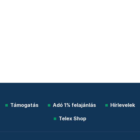
Támogatás
Adó 1% felajánlás
Hírlevelek
Telex Shop