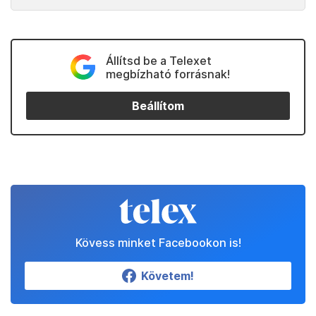
Állítsd be a Telexet
megbízható forrásnak!
Beállítom
Kövess minket Facebookon is!
Követem!