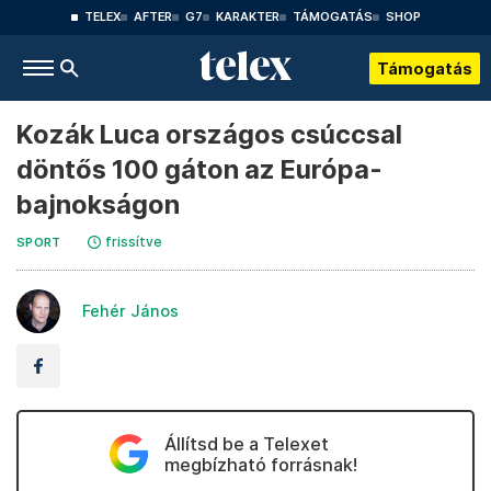
TELEX
AFTER
G7
KARAKTER
TÁMOGATÁS
SHOP
Támogatás
Kozák Luca országos csúccsal
döntős 100 gáton az Európa-
bajnokságon
frissítve
SPORT
Fehér János
Állítsd be a Telexet
megbízható forrásnak!