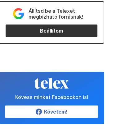
Állítsd be a Telexet
megbízható forrásnak!
Beállítom
Kövess minket Facebookon is!
Követem!