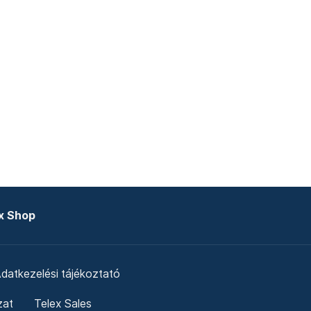
x Shop
datkezelési tájékoztató
zat
Telex Sales