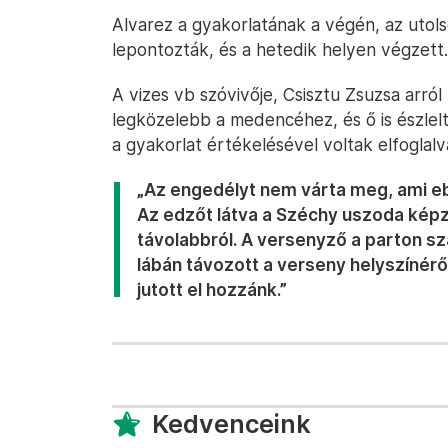
Alvarez a gyakorlatának a végén, az utolsó
lepontozták, és a hetedik helyen végzett.
A vizes vb szóvivője, Csisztu Zsuzsa arról
legközelebb a medencéhez, és ő is észle
a gyakorlat értékelésével voltak elfogla
„Az engedélyt nem várta meg, ami e
Az edzőt látva a Széchy uszoda képz
távolabbról. A versenyző a parton sza
lábán távozott a verseny helyszínérő
jutott el hozzánk.”
Kedvenceink