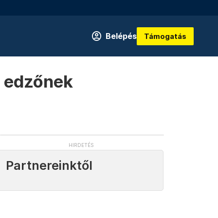
Belépés
Támogatás
z edzőnek
Partnereinktől