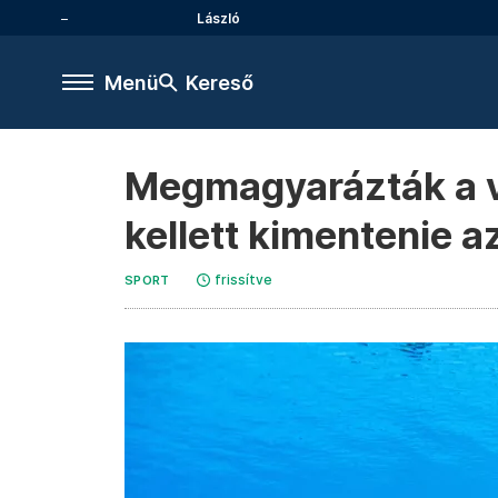
László
Menü
Kereső
Megmagyarázták a vi
kellett kimentenie a
frissítve
SPORT