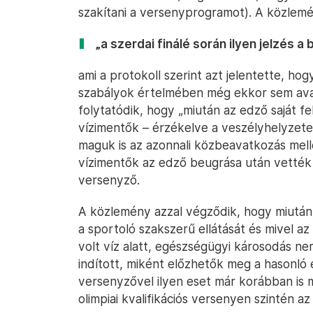
szakítani a versenyprogramot). A közlemé
„a szerdai finálé során ilyen jelzés a
ami a protokoll szerint azt jelentette, hog
szabályok értelmében még ekkor sem ava
folytatódik, hogy „miután az edző saját f
vízimentők – érzékelve a veszélyhelyzetet
maguk is az azonnali közbeavatkozás melle
vízimentők az edző beugrása után vették
versenyző.
A közlemény azzal végződik, hogy miután 
a sportoló szakszerű ellátását és mivel a
volt víz alatt, egészségügyi károsodás n
indított, miként előzhetők meg a hasonló 
versenyzővel ilyen eset már korábban is 
olimpiai kvalifikációs versenyen szintén a