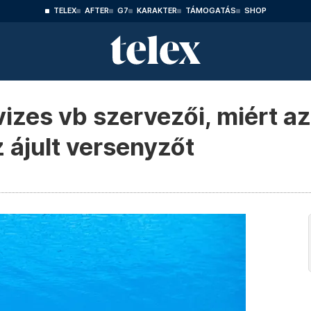
TELEX
AFTER
G7
KARAKTER
TÁMOGATÁS
SHOP
zes vb szervezői, miért a
z ájult versenyzőt