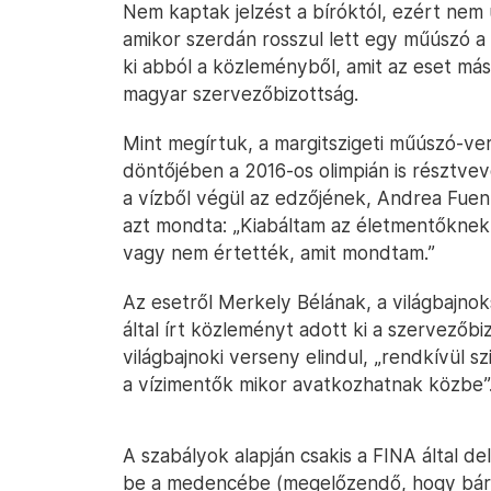
Nem kaptak jelzést a bíróktól, ezért ne
amikor szerdán rosszul lett egy műúszó a 
ki abból a közleményből, amit az eset más
magyar szervezőbizottság.
Mint megírtuk, a margitszigeti műúszó-v
döntőjében a 2016-os olimpián is résztve
a vízből végül az edzőjének, Andrea Fuen
azt mondta: „Kiabáltam az életmentőknek,
vagy nem értették, amit mondtam.”
Az esetről Merkely Bélának, a világbajno
által írt közleményt adott ki a szervezőbi
világbajnoki verseny elindul, „rendkívül
a vízimentők mikor avatkozhatnak közbe”
A szabályok alapján csakis a FINA által del
be a medencébe (megelőzendő, hogy bármil