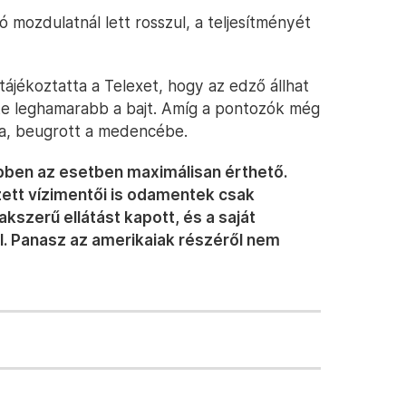
 mozdulatnál lett rosszul, a teljesítményét
 tájékoztatta a Telexet, hogy az edző állhat
lte leghamarabb a bajt. Amíg a pontozók még
lva, beugrott a medencébe.
bben az esetben maximálisan érthető.
ett vízimentői is odamentek csak
kszerű ellátást kapott, és a saját
l. Panasz az amerikaiak részéről nem