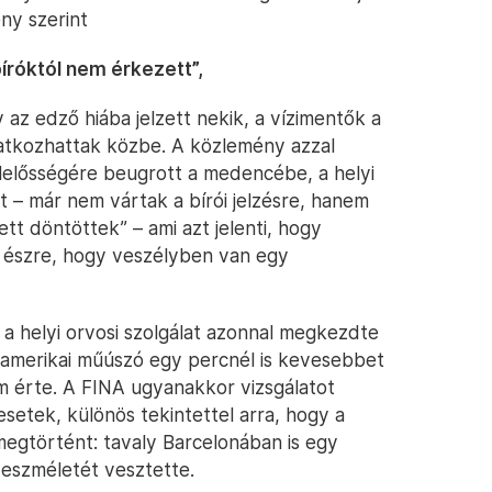
ny szerint
 bíróktól nem érkezett”,
y az edző hiába jelzett nekik, a vízimentők a
tkozhattak közbe. A közlemény azzal
elelősségére beugrott a medencébe, a helyi
 – már nem vártak a bírói jelzésre, hanem
tt döntöttek” – ami azt jelenti, hogy
 észre, hogy veszélyben van egy
a helyi orvosi szolgálat azonnal megkezdte
z amerikai műúszó egy percnél is kevesebbet
em érte. A FINA ugyanakkor vizsgálatot
esetek, különös tekintettel arra, hogy a
megtörtént: tavaly Barcelonában is egy
z eszméletét vesztette.