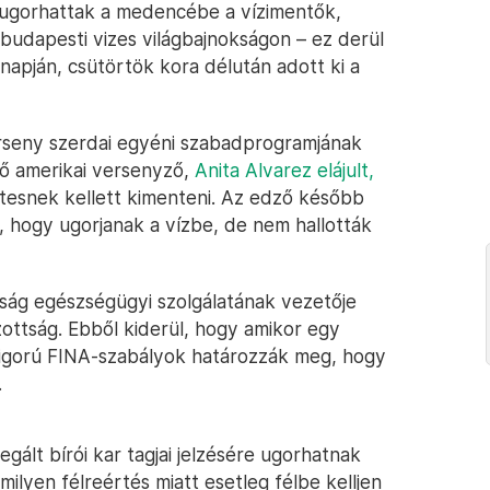
m ugorhattak a medencébe a vízimentők,
budapesti vizes világbajnokságon – ez derül
napján, csütörtök kora délután adott ki a
erseny szerdai egyéni szabadprogramjának
vő amerikai versenyző,
Anita Alvarez elájult,
tesnek kellett kimenteni. Az edző később
 hogy ugorjanak a vízbe, de nem hallották
kság egészségügyi szolgálatának vezetője
zottság. Ebből kiderül, hogy amikor egy
 szigorú FINA-szabályok határozzák meg, hogy
.
egált bírói kar tagjai jelzésére ugorhatnak
yen félreértés miatt esetleg félbe kelljen