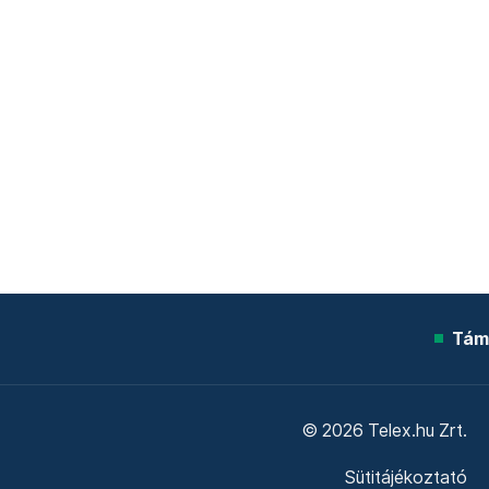
Tám
© 2026 Telex.hu Zrt.
Sütitájékoztató