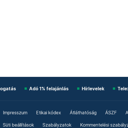
ogatás
Adó 1% felajánlás
Hírlevelek
Tele
Impresszum
Etikai kódex
Átláthatóság
ÁSZF
A
Süti beállítások
Szabályzatok
Kommentelési szabály