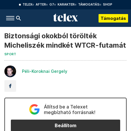
TELEX
AFTER
G7
KARAKTER
TÁMOGATÁS
SHOP
Támogatás
Biztonsági okokból törölték
Micheliszék mindkét WTCR-futamát
SPORT
Péli-Koroknai Gergely
Állítsd be a Telexet
megbízható forrásnak!
Beállítom