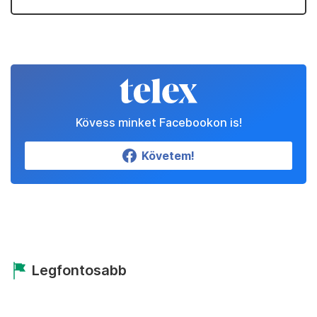
Kövess minket Facebookon is!
Követem!
Legfontosabb