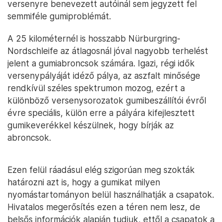
versenyre benevezett autóinál sem jegyzett fel
semmiféle gumiproblémát.
A 25 kilométernél is hosszabb Nürburgring-
Nordschleife az átlagosnál jóval nagyobb terhelést
jelent a gumiabroncsok számára. Igazi, régi idők
versenypályáját idéző pálya, az aszfalt minősége
rendkívül széles spektrumon mozog, ezért a
különböző versenysorozatok gumibeszállítói évről
évre speciális, külön erre a pályára kifejlesztett
gumikeverékkel készülnek, hogy bírják az
abroncsok.
Ezen felül ráadásul elég szigorúan meg szokták
határozni azt is, hogy a gumikat milyen
nyomástartományon belül használhatják a csapatok.
Hivatalos megerősítés ezen a téren nem lesz, de
belsős információk alapján tudjuk, ettől a csapatok a