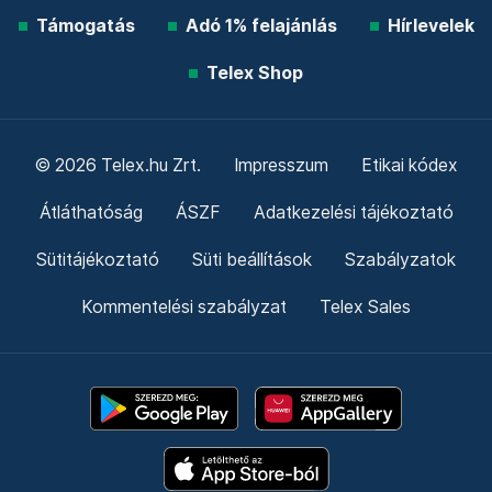
Támogatás
Adó 1% felajánlás
Hírlevelek
Telex Shop
© 2026 Telex.hu Zrt.
Impresszum
Etikai kódex
Átláthatóság
ÁSZF
Adatkezelési tájékoztató
Sütitájékoztató
Süti beállítások
Szabályzatok
Kommentelési szabályzat
Telex Sales