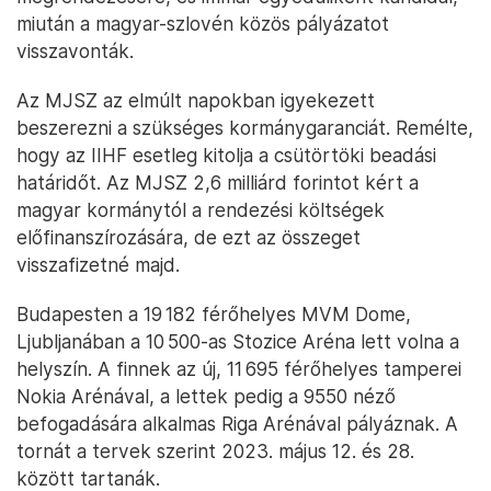
miután a magyar-szlovén közös pályázatot
visszavonták.
Az MJSZ az elmúlt napokban igyekezett
beszerezni a szükséges kormánygaranciát. Remélte,
hogy az IIHF esetleg kitolja a csütörtöki beadási
határidőt. Az MJSZ 2,6 milliárd forintot kért a
magyar kormánytól a rendezési költségek
előfinanszírozására, de ezt az összeget
visszafizetné majd.
Budapesten a 19 182 férőhelyes MVM Dome,
Ljubljanában a 10 500-as Stozice Aréna lett volna a
helyszín. A finnek az új, 11 695 férőhelyes tamperei
Nokia Arénával, a lettek pedig a 9550 néző
befogadására alkalmas Riga Arénával pályáznak. A
tornát a tervek szerint 2023. május 12. és 28.
között tartanák.