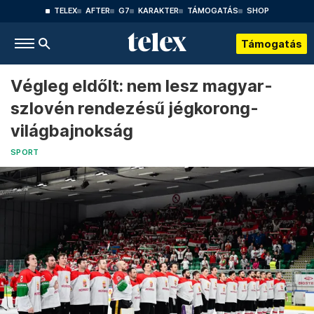
TELEX
AFTER
G7
KARAKTER
TÁMOGATÁS
SHOP
Támogatás
Végleg eldőlt: nem lesz magyar-
szlovén rendezésű jégkorong-
világbajnokság
SPORT