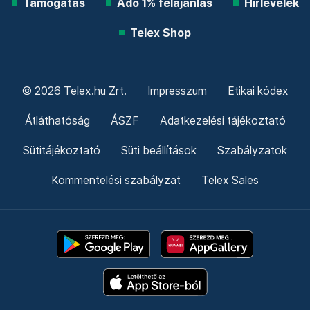
Támogatás
Adó 1% felajánlás
Hírlevelek
Telex Shop
© 2026 Telex.hu Zrt.
Impresszum
Etikai kódex
Átláthatóság
ÁSZF
Adatkezelési tájékoztató
Sütitájékoztató
Süti beállítások
Szabályzatok
Kommentelési szabályzat
Telex Sales