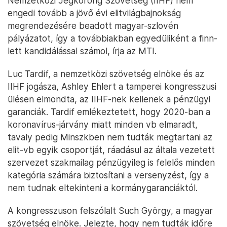
Nemzetközi Jégkorong Szövetség (IIHF) nem
engedi tovább a jövő évi elitvilágbajnokság
megrendezésére beadott magyar-szlovén
pályázatot, így a továbbiakban egyedüliként a finn-
lett kandidálással számol, írja az MTI.
Luc Tardif, a nemzetközi szövetség elnöke és az
IIHF jogásza, Ashley Ehlert a tamperei kongresszusi
ülésen elmondta, az IIHF-nek kellenek a pénzügyi
garanciák. Tardif emlékeztetett, hogy 2020-ban a
koronavírus-járvány miatt minden vb elmaradt,
tavaly pedig Minszkben nem tudták megtartani az
elit-vb egyik csoportját, ráadásul az általa vezetett
szervezet szakmailag pénzügyileg is felelős minden
kategória számára biztosítani a versenyzést, így a
nem tudnak eltekinteni a kormánygaranciáktól.
A kongresszuson felszólalt Such György, a magyar
szövetség elnöke. Jelezte, hogy nem tudták időre