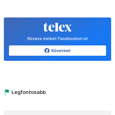
Kövess minket Facebookon is!
Követem!
Legfontosabb