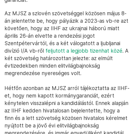
Az MJSZ a szlovén szövetséggel közösen május 8-
án jelentette be, hogy pályázik a 2023-as vb-re azt
követően, hogy az IIHF az ukrajnai háború miatt
április 26-án elvette a rendezési jogot
Szentpétervártól, és a két válogatott a ljubljanai
divízió I/A vb-ről
feljutott a legjobb tizenhat közé
. A
két szövetség határozottan jelezte: az elmúlt
évtizedekben minden elitvilágbajnokság
megrendezése nyereséges volt.
Hétfőn azonban az MJSZ arról tájékoztatta az IIHF-
et, hogy nem kapott kormánygaranciát, ezért
kénytelen visszalépni a kandidálástól. Ennek alapján
az IIHF kedden hivatalosan bejelentette, hogy a
finn és a lett szövetség közösen hivatalos kérelmet
nyújtott be a jövő évi elitvilágbajnokság
megrendezésére, és immár egyedüliként kandidál,