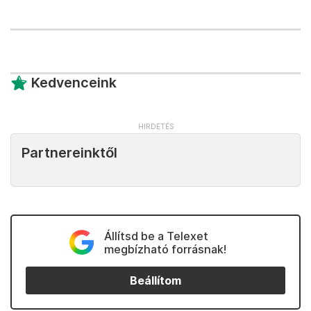
Kedvenceink
Partnereinktől
Állítsd be a Telexet
megbízható forrásnak!
Beállítom