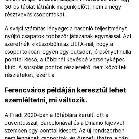
36-os táblát látnánk magunk előtt, nem a négy
résztvevős csoportokat.
A svájci számítás lényege: a hasonló teljesítményt
nyújtó csapatok többször játszanak egymással. Azt
szeretnék kiküszöbölni az UEFA-nál, hogy a
csoportokban legyen egy outsider, jó eséllyel nulla
ponttal kieső, a többinél kevésbé versenyképes
klub. A sorsolás pontos részleteiről nem közöltek
részleteket, ezért a
Ferencváros példáján keresztül lehet
szemléltetni, mi változik.
A Fradi 2020-ban a főtáblára került, ott a
Juventusszal, Barcelonával és a Dinamo Kijevvel
szemben egy ponttal kiesett. Az új rendszerben
nem lennének csoportok, és összefuthatna a dán