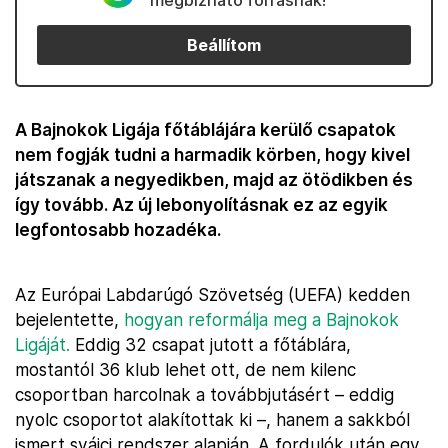
megbízható forrásnak!
Beállítom
A Bajnokok Ligája főtáblájára kerülő csapatok
nem fogják tudni a harmadik körben, hogy kivel
játszanak a negyedikben, majd az ötödikben és
így tovább. Az új lebonyolításnak ez az egyik
legfontosabb hozadéka.
Az Európai Labdarúgó Szövetség (UEFA) kedden
bejelentette,
hogyan reformálja meg a Bajnokok
Ligáját.
Eddig 32 csapat jutott a főtáblára,
mostantól 36 klub lehet ott, de nem kilenc
csoportban harcolnak a továbbjutásért – eddig
nyolc csoportot alakítottak ki –, hanem a sakkból
ismert svájci rendszer alapján. A fordulók után egy