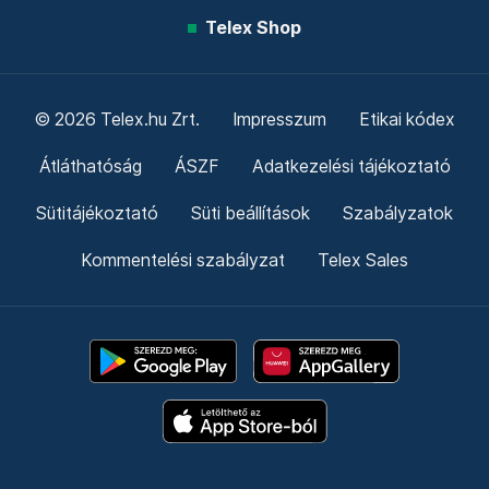
Telex Shop
© 2026 Telex.hu Zrt.
Impresszum
Etikai kódex
Átláthatóság
ÁSZF
Adatkezelési tájékoztató
Sütitájékoztató
Süti beállítások
Szabályzatok
Kommentelési szabályzat
Telex Sales