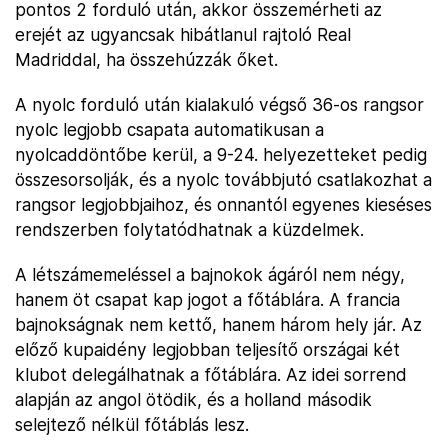
pontos 2 forduló után, akkor összemérheti az
erejét az ugyancsak hibátlanul rajtoló Real
Madriddal, ha összehúzzák őket.
A nyolc forduló után kialakuló végső 36-os rangsor
nyolc legjobb csapata automatikusan a
nyolcaddöntőbe kerül, a 9-24. helyezetteket pedig
összesorsolják, és a nyolc továbbjutó csatlakozhat a
rangsor legjobbjaihoz, és onnantól egyenes kieséses
rendszerben folytatódhatnak a küzdelmek.
A létszámemeléssel a bajnokok ágáról nem négy,
hanem öt csapat kap jogot a főtáblára. A francia
bajnokságnak nem kettő, hanem három hely jár. Az
előző kupaidény legjobban teljesítő országai két
klubot delegálhatnak a főtáblára. Az idei sorrend
alapján az angol ötödik, és a holland második
selejtező nélkül főtáblás lesz.