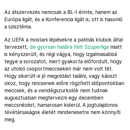
Az átszervezés nemcsak a BL-t érinte, hanem az
Európa ligát, és a Konferencia ligát is, ott is hasonló
a szisztéma.
Az UEFA a mostani lépésekre a patinás klubok által
tervezett,
de gyorsan halálra ítélt Szuperliga
miatt
is kényszerült, és régi vágya, hogy izgalmasabbá
tegye a sorozatot, mert gyakorta előfordult, hogy
az utolsó csoportmeccseken már nem volt tét.
Hogy sikerült-e jó megoldást találni, vagy káoszt
okoz, hogy nincsenek előre rögzített időpontokban
meccsek, és a vendégszurkolók nem tudnak
augusztusban megtervezni egy decemberi
meccsnézést, hamarosan kiderül. A jogtulajdonos
tévétársaságok életét mindenesetre nem könnyíti
meg.