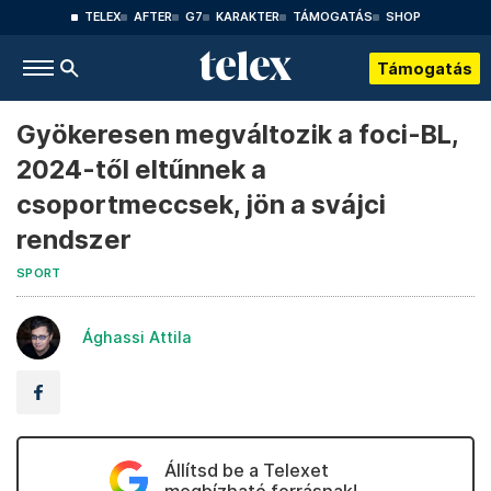
TELEX
AFTER
G7
KARAKTER
TÁMOGATÁS
SHOP
Támogatás
Gyökeresen megváltozik a foci-BL,
2024-től eltűnnek a
csoportmeccsek, jön a svájci
rendszer
SPORT
Ághassi Attila
Állítsd be a Telexet