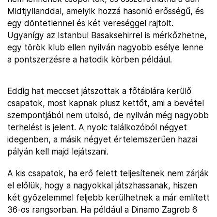
Midtjyllanddal, amelyik hozzá hasonló erősségű, és
egy döntetlennel és két vereséggel rajtolt.
Ugyanígy az Istanbul Basaksehirrel is mérkőzhetne,
egy török klub ellen nyilván nagyobb esélye lenne
a pontszerzésre a hatodik körben például.
Eddig hat meccset játszottak a főtáblára kerülő
csapatok, most kapnak plusz kettőt, ami a bevétel
szempontjából nem utolsó, de nyilván még nagyobb
terhelést is jelent. A nyolc találkozóból négyet
idegenben, a másik négyet értelemszerűen hazai
pályán kell majd lejátszani.
A kis csapatok, ha erő felett teljesítenek nem zárják
el előlük, hogy a nagyokkal játszhassanak, hiszen
két győzelemmel feljebb kerülhetnek a már említett
36-os rangsorban. Ha például a Dinamo Zagreb 6