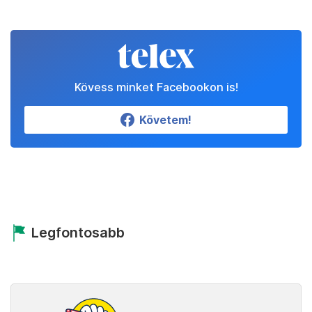
Kövess minket Facebookon is!
Követem!
Legfontosabb